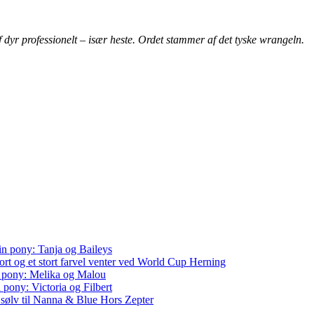
f dyr professionelt – især heste. Ordet stammer af det tyske wrangeln.
in pony: Tanja og Baileys
rt og et stort farvel venter ved World Cup Herning
n pony: Melika og Malou
 pony: Victoria og Filbert
sølv til Nanna & Blue Hors Zepter