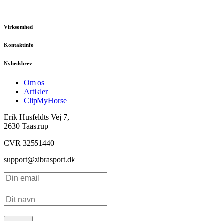
Virksomhed
Kontaktinfo
Nyhedsbrev
Om os
Artikler
ClipMyHorse
Erik Husfeldts Vej 7,
2630 Taastrup
CVR 32551440
support@zibrasport.dk