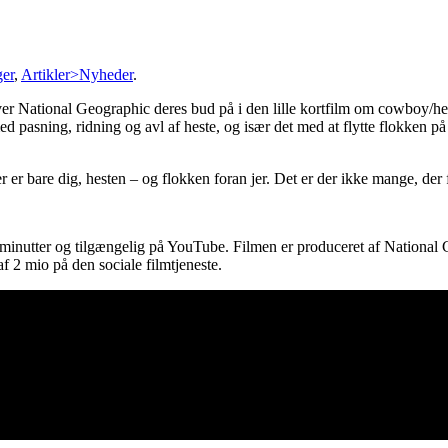
ger
,
Artikler>Nyheder
.
er National Geographic deres bud på i den lille kortfilm om cowboy/h
ed pasning, ridning og avl af heste, og især det med at flytte flokken p
 er bare dig, hesten – og flokken foran jer. Det er der ikke mange, der få
nutter og tilgængelig på YouTube. Filmen er produceret af National Geo
 af 2 mio på den sociale filmtjeneste.