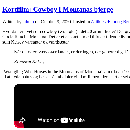
Kortfilm: Cowboy i Montanas bjerge
Written by
admin
on
October 9, 2020
. Posted in
Artikler>Film og Bø
Hvordan er livet som cowboy (wrangler) i det 20 århundrede? Det giv
Circle Ranch i Montana. Det er et ensomt – med tilfredsstillende liv m
som Kelsey varetager og værdsætter.
Når du rider tværs over landet, er der ingen, der generer dig. Der
Kameron Kelsey
’Wrangling Wild Horses in the Mountains of Montana’ varer knap 10 mi
til at nyde natur- og heste, så anbefaler vi klart filmen, der snart er set