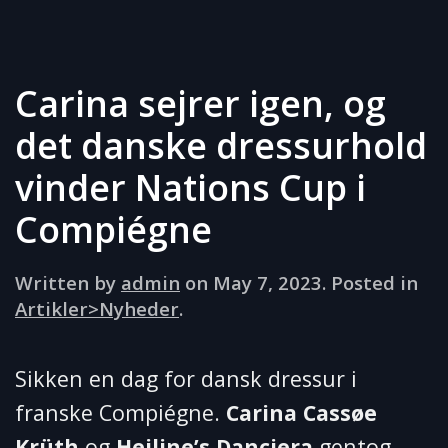
Carina sejrer igen, og
det danske dressurhold
vinder Nations Cup i
Compiégne
Written by
admin
on
May 7, 2023
. Posted in
Artikler>Nyheder
.
Sikken en dag for dansk dressur i
franske Compiégne.
Carina Cassøe
Krüth
og
Heiline’s Danciera
gentog