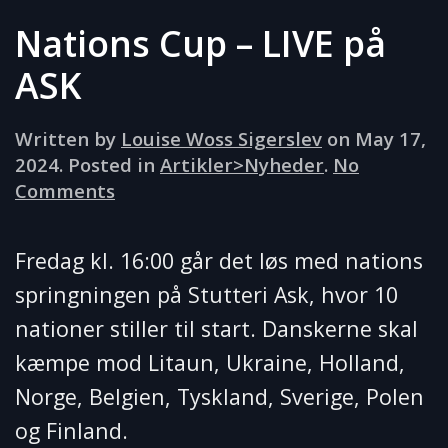
Nations Cup – LIVE på
ASK
Written by
Louise Woss Sigerslev
on
May 17,
2024
. Posted in
Artikler>Nyheder
.
No
on
Comments
Nations
Cup
Fredag kl. 16:00 går det løs med nations
–
springningen på Stutteri Ask, hvor 10
LIVE
på
nationer stiller til start. Danskerne skal
ASK
kæmpe mod Litaun, Ukraine, Holland,
Norge, Belgien, Tyskland, Sverige, Polen
og Finland.