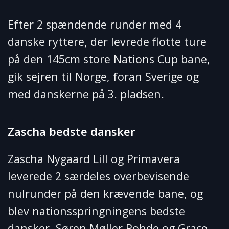
Danmark
3’er
Efter 2 spændende runder med 4
på
danske ryttere, der levrede flotte ture
hjemmebane
på den 145cm store Nations Cup bane,
gik sejren til Norge, foran Sverige og
med danskerne på 3. pladsen.
Zascha bedste dansker
Zascha Nygaard Lill og Primavera
leverede 2 særdeles overbevisende
nulrunder på den krævende bane, og
blev nationsspringningens bedste
dansker. Søren Møller Rohde og Grace