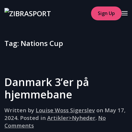
Sign Up
Skip to main content
Tag:
Nations Cup
Danmark 3’er på
hjemmebane
Written by
Louise Woss Sigerslev
on
May 17,
2024
. Posted in
Artikler>Nyheder
.
No
on
Comments