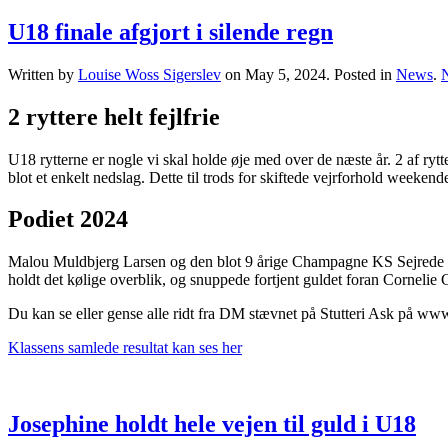
U18 finale afgjort i silende regn
Written by
Louise Woss Sigerslev
on
May 5, 2024
. Posted in
News
.
2 ryttere helt fejlfrie
U18 rytterne er nogle vi skal holde øje med over de næste år. 2 af ry
blot et enkelt nedslag. Dette til trods for skiftede vejrforhold week
Podiet 2024
Malou Muldbjerg Larsen og den blot 9 årige Champagne KS Sejrede sikk
holdt det kølige overblik, og snuppede fortjent guldet foran Cornelie
Du kan se eller gense alle ridt fra DM stævnet på Stutteri Ask på ww
Klassens samlede resultat kan ses her
Josephine holdt hele vejen til guld i U18