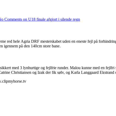
No Comments
on U18 finale afgjort i silende regn
tterne red hele Agria DRF mesterskabet uden en eneste fejl på forhindr
enden igennem på den 140cm store bane.
ert med 3 lynhurtige og fejlfrie runder. Malou kunne med en fejlfri si
 Catrine Christiansen og Izak der fik sølv, og Karla Langgaard Ekstrand
w.clipmyhorse.tv