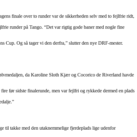
ens finale over to runder var de sikkerheden selv med to fejlfrie ridt,
ejlfrie runder på Tango. “Det var rigtig gode baner med nogle fine
ons Cup. Og så tager vi den derfra,” slutter den nye DRF-mester.
l sølvmedaljen, da Karoline Sloth Kjær og Cocorico de Riverland havde
fire før sidste finalerunde, men var fejlfri og rykkede dermed en plads
edalje.”
tage til takke med den utaknemmelige fjerdeplads lige udenfor