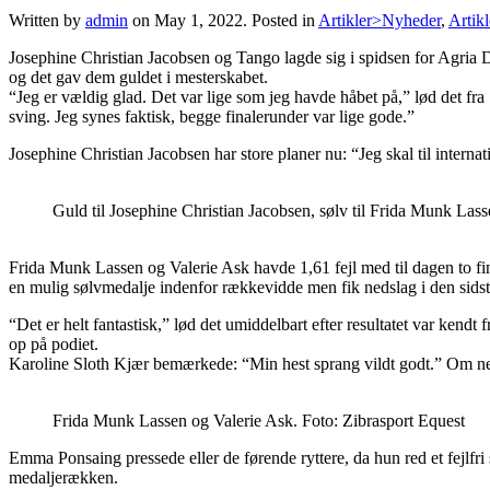
Written by
admin
on
May 1, 2022
. Posted in
Artikler>Nyheder
,
Artik
Josephine Christian Jacobsen og Tango lagde sig i spidsen for Agria DR
og det gav dem guldet i mesterskabet.
“Jeg er vældig glad. Det var lige som jeg havde håbet på,” lød det fra 
sving. Jeg synes faktisk, begge finalerunder var lige gode.”
Josephine Christian Jacobsen har store planer nu: “Jeg skal til inter
Guld til Josephine Christian Jacobsen, sølv til Frida Munk Lass
Frida Munk Lassen og Valerie Ask havde 1,61 fejl med til dagen to fi
en mulig sølvmedalje indenfor rækkevidde men fik nedslag i den sidst
“Det er helt fantastisk,” lød det umiddelbart efter resultatet var ken
op på podiet.
Karoline Sloth Kjær bemærkede: “Min hest sprang vildt godt.” Om ned
Frida Munk Lassen og Valerie Ask. Foto: Zibrasport Equest
Emma Ponsaing pressede eller de førende ryttere, da hun red et fejlfr
medaljerækken.