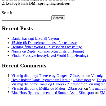
2. kval og Finale DM i springning seniorer,
Search
Search
Recent Posts
Daniel har sagt farvel til Vayron
15-årig fik Dannebrog til tops i første klasse
Herning åbner World Cup sæsonen i næste uge
Nanna og Zepter kommer også til start i Herning
Vinder Freestyle freestyle ved World Cup Herning?
Recent Comments
Vis mig din pony: Therese og Ginger - Zibrasport
on
Vis mig d
Hoste holder Daniel hjemme fra Herning - Zibrasport
on
Topspo
Vis mig din pony: Tanja og Baileys - Zibrasport
on
Vis mig di
Vis mig din pony: Melika og Malou - Zibrasport
on
Vis mig din
Blue Hors flytter sammen med Stutteri Ask - Zibrasport
on
EM 