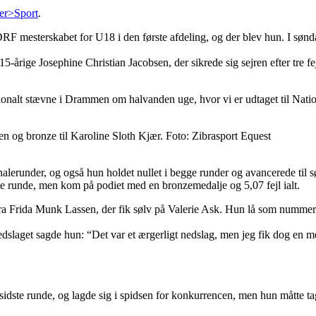
ler>Sport
.
F mesterskabet for U18 i den første afdeling, og der blev hun. I søndag
15-årige Josephine Christian Jacobsen, der sikrede sig sejren efter tre f
nationalt stævne i Drammen om halvanden uge, hvor vi er udtaget til Nati
en og bronze til Karoline Sloth Kjær. Foto: Zibrasport Equest
nalerunder, og også hun holdet nullet i begge runder og avancerede ti
e runde, men kom på podiet med en bronzemedalje og 5,07 fejl ialt.
dt fra Frida Munk Lassen, der fik sølv på Valerie Ask. Hun lå som nummer 
slaget sagde hun: “Det var et ærgerligt nedslag, men jeg fik dog en m
i sidste runde, og lagde sig i spidsen for konkurrencen, men hun måtte 