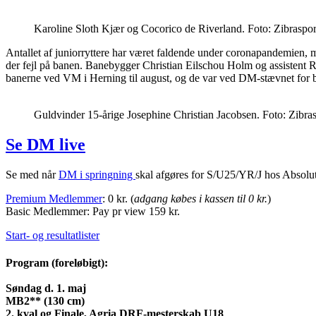
Karoline Sloth Kjær og Cocorico de Riverland. Foto: Zibraspor
Antallet af juniorryttere har været faldende under coronapandemien, me
der fejl på banen. Banebygger Christian Eilschou Holm og assistent 
banerne ved VM i Herning til august, og de var ved DM-stævnet for bl
Guldvinder 15-årige Josephine Christian Jacobsen. Foto: Zibra
Se DM live
Se med når
DM i springning
skal afgøres for S/U25/YR/J hos Absolute
Premium Medlemmer
: 0 kr. (
adgang købes i kassen til 0 kr.
)
Basic Medlemmer: Pay pr view 159 kr.
Start- og resultatlister
Program (foreløbigt):
Søndag d. 1. maj
MB2** (130 cm)
2. kval og Finale, Agria DRF-mesterskab U18