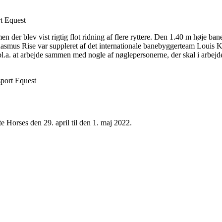
t Equest
n der blev vist rigtig flot ridning af flere ryttere. Den 1.40 m høje ba
Rasmus Rise var suppleret af det internationale banebyggerteam Louis 
.a. at arbejde sammen med nogle af nøglepersonerne, der skal i arbejde
sport Equest
 Horses den 29. april til den 1. maj 2022.