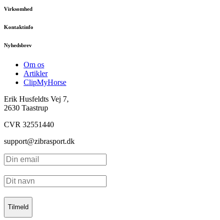
Virksomhed
Kontaktinfo
Nyhedsbrev
Om os
Artikler
ClipMyHorse
Erik Husfeldts Vej 7,
2630 Taastrup
CVR 32551440
support@zibrasport.dk
Tilmeld