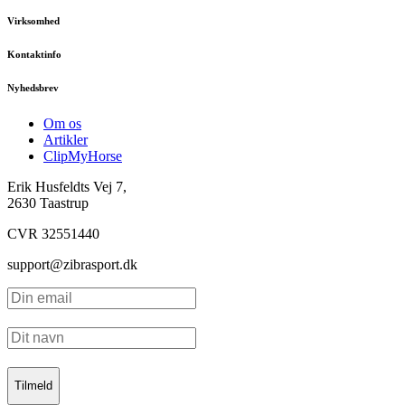
Virksomhed
Kontaktinfo
Nyhedsbrev
Om os
Artikler
ClipMyHorse
Erik Husfeldts Vej 7,
2630 Taastrup
CVR 32551440
support@zibrasport.dk
Tilmeld