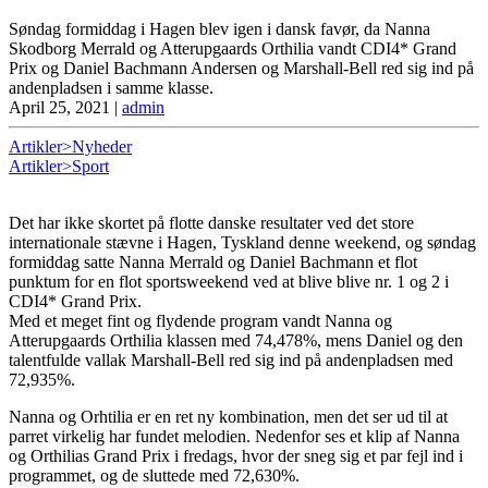
Søndag formiddag i Hagen blev igen i dansk favør, da Nanna
Skodborg Merrald og Atterupgaards Orthilia vandt CDI4* Grand
Prix og Daniel Bachmann Andersen og Marshall-Bell red sig ind på
andenpladsen i samme klasse.
April 25, 2021
|
admin
Artikler>Nyheder
Artikler>Sport
Det har ikke skortet på flotte danske resultater ved det store
internationale stævne i Hagen, Tyskland denne weekend, og søndag
formiddag satte Nanna Merrald og Daniel Bachmann et flot
punktum for en flot sportsweekend ved at blive blive nr. 1 og 2 i
CDI4* Grand Prix.
Med et meget fint og flydende program vandt Nanna og
Atterupgaards Orthilia klassen med 74,478%, mens Daniel og den
talentfulde vallak Marshall-Bell red sig ind på andenpladsen med
72,935%.
Nanna og Orhtilia er en ret ny kombination, men det ser ud til at
parret virkelig har fundet melodien. Nedenfor ses et klip af Nanna
og Orthilias Grand Prix i fredags, hvor der sneg sig et par fejl ind i
programmet, og de sluttede med 72,630%.