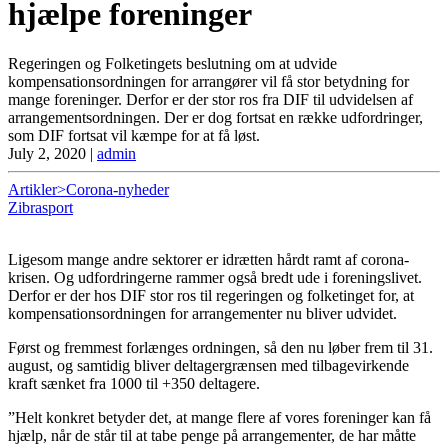
hjælpe foreninger
Regeringen og Folketingets beslutning om at udvide
kompensationsordningen for arrangører vil få stor betydning for
mange foreninger. Derfor er der stor ros fra DIF til udvidelsen af
arrangementsordningen. Der er dog fortsat en række udfordringer,
som DIF fortsat vil kæmpe for at få løst.
July 2, 2020
|
admin
Artikler>Corona-nyheder
Zibrasport
Ligesom mange andre sektorer er idrætten hårdt ramt af corona-
krisen. Og udfordringerne rammer også bredt ude i foreningslivet.
Derfor er der hos DIF stor ros til regeringen og folketinget for, at
kompensationsordningen for arrangementer nu bliver udvidet.
Først og fremmest forlænges ordningen, så den nu løber frem til 31.
august, og samtidig bliver deltagergrænsen med tilbagevirkende
kraft sænket fra 1000 til +350 deltagere.
”Helt konkret betyder det, at mange flere af vores foreninger kan få
hjælp, når de står til at tabe penge på arrangementer, de har måtte