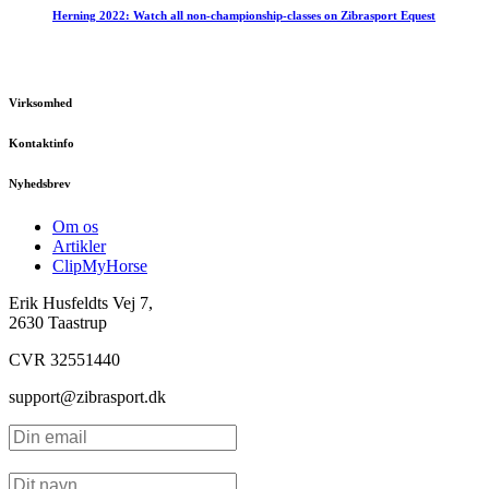
Herning 2022: Watch all non-championship-classes on Zibrasport Equest
Virksomhed
Kontaktinfo
Nyhedsbrev
Om os
Artikler
ClipMyHorse
Erik Husfeldts Vej 7,
2630 Taastrup
CVR 32551440
support@zibrasport.dk