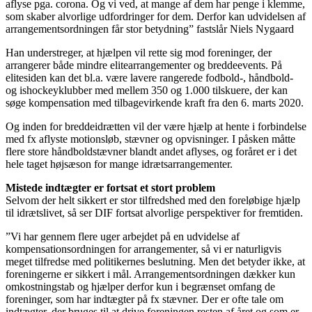
aflyse pga. corona. Og vi ved, at mange af dem har penge i klemme,
som skaber alvorlige udfordringer for dem. Derfor kan udvidelsen af
arrangementsordningen får stor betydning” fastslår Niels Nygaard
Han understreger, at hjælpen vil rette sig mod foreninger, der
arrangerer både mindre elitearrangementer og breddeevents. På
elitesiden kan det bl.a. være lavere rangerede fodbold-, håndbold-
og ishockeyklubber med mellem 350 og 1.000 tilskuere, der kan
søge kompensation med tilbagevirkende kraft fra den 6. marts 2020.
Og inden for breddeidrætten vil der være hjælp at hente i forbindelse
med fx aflyste motionsløb, stævner og opvisninger. I påsken måtte
flere store håndboldstævner blandt andet aflyses, og foråret er i det
hele taget højsæson for mange idrætsarrangementer.
Mistede indtægter er fortsat et stort problem
Selvom der helt sikkert er stor tilfredshed med den foreløbige hjælp
til idrætslivet, så ser DIF fortsat alvorlige perspektiver for fremtiden.
”Vi har gennem flere uger arbejdet på en udvidelse af
kompensationsordningen for arrangementer, så vi er naturligvis
meget tilfredse med politikernes beslutning. Men det betyder ikke, at
foreningerne er sikkert i mål. Arrangementsordningen dækker kun
omkostningstab og hjælper derfor kun i begrænset omfang de
foreninger, som har indtægter på fx stævner. Der er ofte tale om
indtægter, der bruges til at drive foreningen resten af året og som er