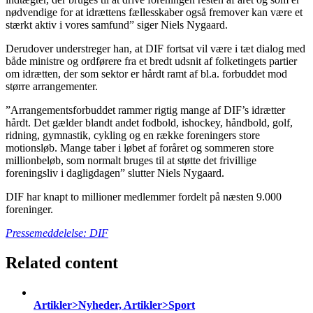
nødvendige for at idrættens fællesskaber også fremover kan være et
stærkt aktiv i vores samfund” siger Niels Nygaard.
Derudover understreger han, at DIF fortsat vil være i tæt dialog med
både ministre og ordførere fra et bredt udsnit af folketingets partier
om idrætten, der som sektor er hårdt ramt af bl.a. forbuddet mod
større arrangementer.
”Arrangementsforbuddet rammer rigtig mange af DIF’s idrætter
hårdt. Det gælder blandt andet fodbold, ishockey, håndbold, golf,
ridning, gymnastik, cykling og en række foreningers store
motionsløb. Mange taber i løbet af foråret og sommeren store
millionbeløb, som normalt bruges til at støtte det frivillige
foreningsliv i dagligdagen” slutter Niels Nygaard.
DIF har knapt to millioner medlemmer fordelt på næsten 9.000
foreninger.
Pressemeddelelse: DIF
Related content
Artikler>Nyheder, Artikler>Sport