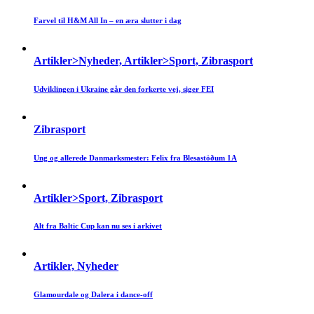
Farvel til H&M All In – en æra slutter i dag
Artikler>Nyheder, Artikler>Sport, Zibrasport
Udviklingen i Ukraine går den forkerte vej, siger FEI
Zibrasport
Ung og allerede Danmarksmester: Felix fra Blesastöðum 1A
Artikler>Sport, Zibrasport
Alt fra Baltic Cup kan nu ses i arkivet
Artikler, Nyheder
Glamourdale og Dalera i dance-off