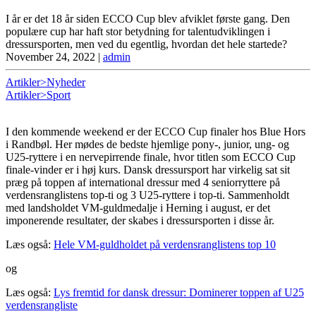
I år er det 18 år siden ECCO Cup blev afviklet første gang. Den
populære cup har haft stor betydning for talentudviklingen i
dressursporten, men ved du egentlig, hvordan det hele startede?
November 24, 2022
|
admin
Artikler>Nyheder
Artikler>Sport
I den kommende weekend er der ECCO Cup finaler hos Blue Hors
i Randbøl. Her mødes de bedste hjemlige pony-, junior, ung- og
U25-ryttere i en nervepirrende finale, hvor titlen som ECCO Cup
finale-vinder er i høj kurs. Dansk dressursport har virkelig sat sit
præg på toppen af international dressur med 4 seniorryttere på
verdensranglistens top-ti og 3 U25-ryttere i top-ti. Sammenholdt
med landsholdet VM-guldmedalje i Herning i august, er det
imponerende resultater, der skabes i dressursporten i disse år.
Læs også:
Hele VM-guldholdet på verdensranglistens top 10
og
Læs også:
Lys fremtid for dansk dressur: Dominerer toppen af U25
verdensrangliste