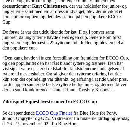
lave en cup, hvor kür indgik,” fortæller Hanni. Sammen med
dressurdommer
Kurt Christensen
, der var holdleder for junior- og
ungrytterne samt medlem af dressurudvalget, blev der udviklet et
koncept for cuppen, og det blev starten på den populære ECCO
Cup.
De første år var det udelukkende for kat. II og I ponyer samt
juniorer, da ungrytterne havde deres egen cup. Senere kom først
ungrytterne og dernæst U25-rytterne ind i folden og blev en del af
den populære cup.
”Den gang havde vi ingen forestilling om fremtiden for ECCO Cup,
og den popularitet den har fået blandt ryttere og trænere. Den har
vist sig at være et stærkt redskab for landstrænerne i udtagelsen af
ryttere til mesterskaber. Og så giver den rytterne erfaring i at ride
kür, som det oprindeligt var tiltænkt, og erfaring i at ride under pres,
fordi cuppen samler de bedste ryttere herhjemme, og dermed bliver
der en sund konkurrence,” slutter Hanni Toosbuy Kasprzak.
Zibrasport Equest livestreamer fra ECCO Cup
Se de spændende
ECCO Cup Finaler
fra Blue Hors for Pony,
Junior, Ungrytter og U25. Vi streamer fra finalerne lørdag og søndag
d. 26.-27. november 2022 fra Blue Hors.