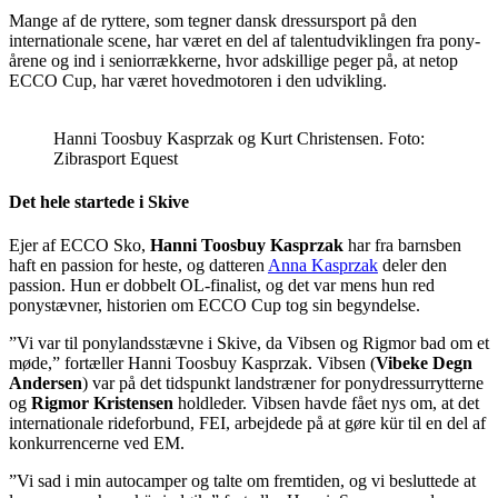
Mange af de ryttere, som tegner dansk dressursport på den
internationale scene, har været en del af talentudviklingen fra pony-
årene og ind i seniorrækkerne, hvor adskillige peger på, at netop
ECCO Cup, har været hovedmotoren i den udvikling.
Hanni Toosbuy Kasprzak og Kurt Christensen. Foto:
Zibrasport Equest
Det hele startede i Skive
Ejer af ECCO Sko,
Hanni Toosbuy Kasprzak
har fra barnsben
haft en passion for heste, og datteren
Anna Kasprzak
deler den
passion. Hun er dobbelt OL-finalist, og det var mens hun red
ponystævner, historien om ECCO Cup tog sin begyndelse.
”Vi var til ponylandsstævne i Skive, da Vibsen og Rigmor bad om et
møde,” fortæller Hanni Toosbuy Kasprzak. Vibsen (
Vibeke Degn
Andersen
) var på det tidspunkt landstræner for ponydressurrytterne
og
Rigmor Kristensen
holdleder. Vibsen havde fået nys om, at det
internationale rideforbund, FEI, arbejdede på at gøre kür til en del af
konkurrencerne ved EM.
”Vi sad i min autocamper og talte om fremtiden, og vi besluttede at