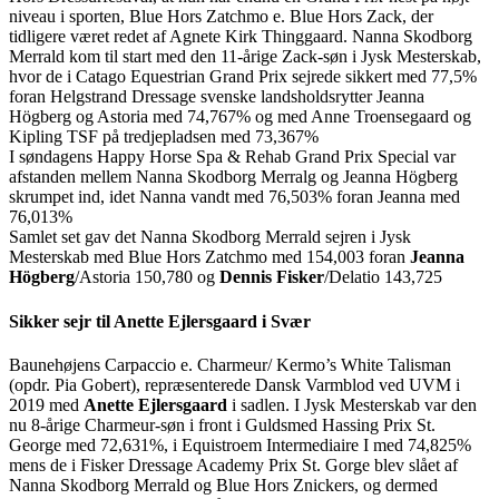
niveau i sporten, Blue Hors Zatchmo e. Blue Hors Zack, der
tidligere været redet af Agnete Kirk Thinggaard. Nanna Skodborg
Merrald kom til start med den 11-årige Zack-søn i Jysk Mesterskab,
hvor de i Catago Equestrian Grand Prix sejrede sikkert med 77,5%
foran Helgstrand Dressage svenske landsholdsrytter Jeanna
Högberg og Astoria med 74,767% og med Anne Troensegaard og
Kipling TSF på tredjepladsen med 73,367%
I søndagens Happy Horse Spa & Rehab Grand Prix Special var
afstanden mellem Nanna Skodborg Merralg og Jeanna Högberg
skrumpet ind, idet Nanna vandt med 76,503% foran Jeanna med
76,013%
Samlet set gav det Nanna Skodborg Merrald sejren i Jysk
Mesterskab med Blue Hors Zatchmo med 154,003 foran
Jeanna
Högberg
/Astoria 150,780 og
Dennis Fisker
/Delatio 143,725
Sikker sejr til Anette Ejlersgaard i Svær
Baunehøjens Carpaccio e. Charmeur/ Kermo’s White Talisman
(opdr. Pia Gobert), repræsenterede Dansk Varmblod ved UVM i
2019 med
Anette Ejlersgaard
i sadlen. I Jysk Mesterskab var den
nu 8-årige Charmeur-søn i front i Guldsmed Hassing Prix St.
George med 72,631%, i Equistroem Intermediaire I med 74,825%
mens de i Fisker Dressage Academy Prix St. Gorge blev slået af
Nanna Skodborg Merrald og Blue Hors Znickers, og dermed