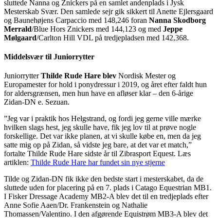
sluttede Nanna og Znickers på en samlet andenplads i Jysk
Mesterskab Svær. Den samlede sejr gik sikkert til Anette Ejlersgaard
og Baunehøjens Carpaccio med 148,246 foran
Nanna Skodborg
Merrald
/Blue Hors Znickers med 144,123 og med
Jeppe
Mølgaard
/Carlton Hill VDL på tredjepladsen med 142,368.
Middelsvær til Juniorrytter
Juniorrytter
Thilde Rude Hare blev
Nordisk Mester og
Europamester for hold i ponydressur i 2019, og året efter faldt hun
for aldersgrænsen, men hun have en afløser klar – den 6-årige
Zidan-DN e. Sezuan.
”Jeg var i praktik hos Helgstrand, og fordi jeg gerne ville mærke
hvilken slags hest, jeg skulle have, fik jeg lov til at prøve nogle
forskellige. Det var ikke planen, at vi skulle købe en, men da jeg
satte mig op på Zidan, så vidste jeg bare, at det var et match,”
fortalte Thilde Rude Hare sidste år til Zibrasport Equest. Læs
artiklen:
Thilde Rude Hare har fundet sin nye stjerne
Tilde og Zidan-DN fik ikke den bedste start i mesterskabet, da de
sluttede uden for placering på en 7. plads i Catago Equestrian MB1.
I Fisker Dressage Academy MB2-A blev det til en tredjeplads efter
Anne Sofie Aaen/Dr. Frankenstein og Nathalie
Thomassen/Valentino. I den afgørende Equistrøm MB3-A blev det