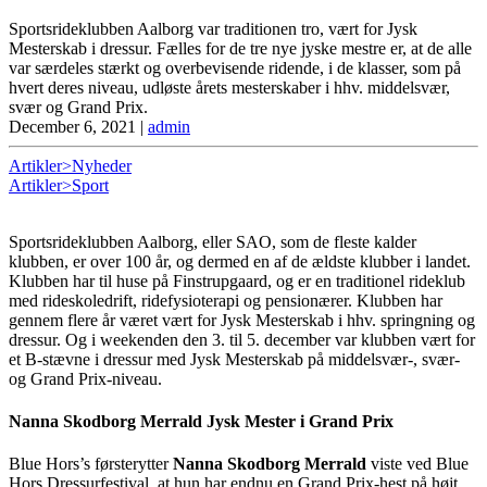
Sportsrideklubben Aalborg var traditionen tro, vært for Jysk
Mesterskab i dressur. Fælles for de tre nye jyske mestre er, at de alle
var særdeles stærkt og overbevisende ridende, i de klasser, som på
hvert deres niveau, udløste årets mesterskaber i hhv. middelsvær,
svær og Grand Prix.
December 6, 2021
|
admin
Artikler>Nyheder
Artikler>Sport
Sportsrideklubben Aalborg, eller SAO, som de fleste kalder
klubben, er over 100 år, og dermed en af de ældste klubber i landet.
Klubben har til huse på Finstrupgaard, og er en traditionel rideklub
med rideskoledrift, ridefysioterapi og pensionærer. Klubben har
gennem flere år været vært for Jysk Mesterskab i hhv. springning og
dressur. Og i weekenden den 3. til 5. december var klubben vært for
et B-stævne i dressur med Jysk Mesterskab på middelsvær-, svær-
og Grand Prix-niveau.
Nanna Skodborg Merrald Jysk Mester i Grand Prix
Blue Hors’s førsterytter
Nanna Skodborg Merrald
viste ved Blue
Hors Dressurfestival, at hun har endnu en Grand Prix-hest på højt