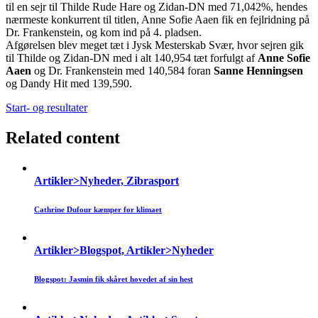
til en sejr til Thilde Rude Hare og Zidan-DN med 71,042%, hendes
nærmeste konkurrent til titlen, Anne Sofie Aaen fik en fejlridning på
Dr. Frankenstein, og kom ind på 4. pladsen.
Afgørelsen blev meget tæt i Jysk Mesterskab Svær, hvor sejren gik
til Thilde og Zidan-DN med i alt 140,954 tæt forfulgt af
Anne Sofie
Aaen
og Dr. Frankenstein med 140,584 foran
Sanne Henningsen
og Dandy Hit med 139,590.
Start- og resultater
Related content
Artikler>Nyheder, Zibrasport
Cathrine Dufour kæmper for klimaet
Artikler>Blogspot, Artikler>Nyheder
Blogspot: Jasmin fik skåret hovedet af sin hest