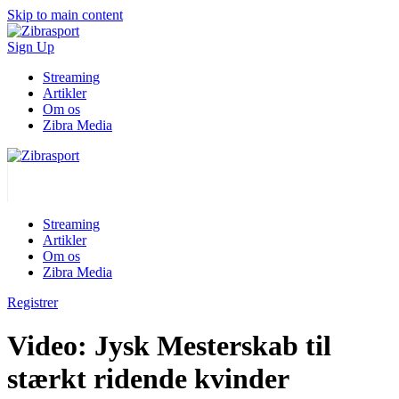
Skip to main content
Sign Up
Streaming
Artikler
Om os
Zibra Media
Streaming
Artikler
Om os
Zibra Media
Registrer
Video: Jysk Mesterskab til
stærkt ridende kvinder