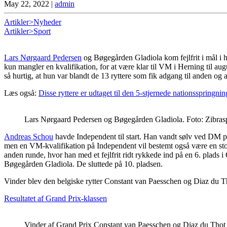
May 22, 2022
|
admin
Artikler>Nyheder
Artikler>Sport
Lars Nørgaard Pedersen
og Bøgegården Gladiola kom fejlfrit i mål i 
kun mangler en kvalifikation, for at være klar til VM i Herning til au
så hurtig, at hun var blandt de 13 ryttere som fik adgang til anden og
Læs også:
Disse ryttere er udtaget til den 5-stjernede nationsspringnin
Lars Nørgaard Pedersen og Bøgegården Gladiola. Foto: Zibras
Andreas Schou
havde Independent til start. Han vandt sølv ved DM p
men en VM-kvalifikation på Independent vil bestemt også være en stor 
anden runde, hvor han med et fejlfrit ridt rykkede ind på en 6. plads i
Bøgegården Gladiola. De sluttede på 10. pladsen.
Vinder blev den belgiske rytter Constant van Paesschen og Diaz du T
Resultatet af Grand Prix-klassen
Vinder af Grand Prix Constant van Paesschen og Diaz du Thot f