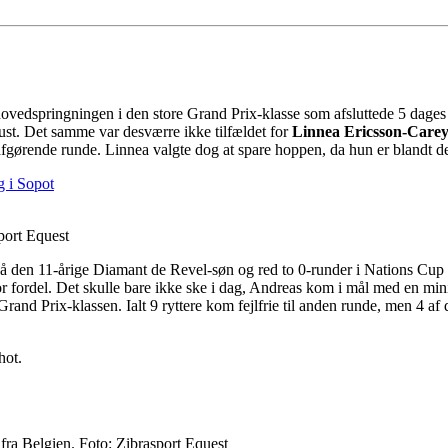
hovedspringningen i den store Grand Prix-klasse som afsluttede 5 dage
gust. Det samme var desværre ikke tilfældet for
Linnea Ericsson-Care
 afgørende runde. Linnea valgte dog at spare hoppen, da hun er blandt de 
g i Sopot
port Equest
å den 11-årige Diamant de Revel-søn og red to 0-runder i Nations Cup
fordel. Det skulle bare ikke ske i dag, Andreas kom i mål med en minim
 Grand Prix-klassen. Ialt 9 ryttere kom fejlfrie til anden runde, men 4 
hot.
ra Belgien. Foto: Zibrasport Equest