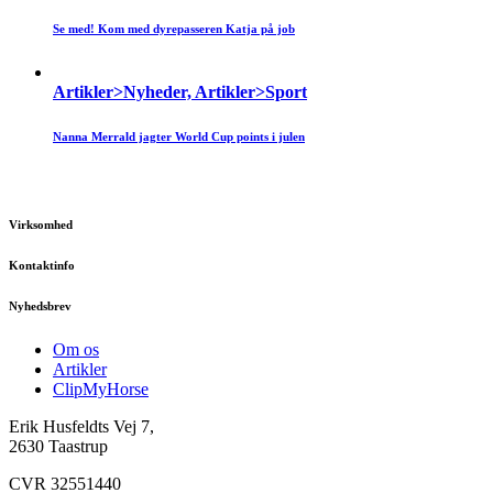
Se med! Kom med dyrepasseren Katja på job
Artikler>Nyheder, Artikler>Sport
Nanna Merrald jagter World Cup points i julen
Virksomhed
Kontaktinfo
Nyhedsbrev
Om os
Artikler
ClipMyHorse
Erik Husfeldts Vej 7,
2630 Taastrup
CVR 32551440