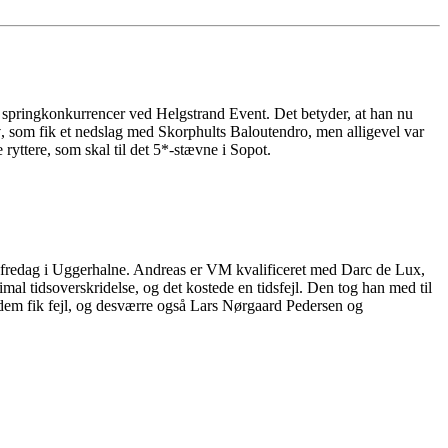
s springkonkurrencer ved Helgstrand Event. Det betyder, at han nu
y
, som fik et nedslag med Skorphults Baloutendro, men alligevel var
ryttere, som skal til det 5*-stævne i Sopot.
 fredag i Uggerhalne. Andreas er VM kvalificeret med Darc de Lux,
al tidsoverskridelse, og det kostede en tidsfejl. Den tog han med til
af dem fik fejl, og desværre også Lars Nørgaard Pedersen og