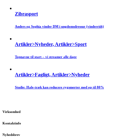
Zibrasport
Anders og Sophia vinder DM i ungdomsdressur (vinderridt)
Artikler>Nyheder, Artikler>Sport
Topnavne til start – vi streamer alle dage
Artikler>Fagligt, Artikler>Nyheder
Studie: Hale-træk kan reducere rygsmerter med op til 80%
Virksomhed
Kontaktinfo
Nyhedsbrev