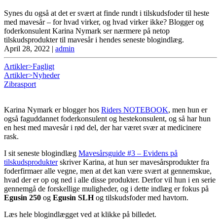
Synes du også at det er svært at finde rundt i tilskudsfoder til heste
med mavesår – for hvad virker, og hvad virker ikke? Blogger og
foderkonsulent Karina Nymark ser nærmere på netop
tilskudsprodukter til mavesår i hendes seneste blogindlæg.
April 28, 2022
|
admin
Artikler>Fagligt
Artikler>Nyheder
Zibrasport
Karina Nymark er blogger hos
Riders NOTEBOOK
, men hun er
også faguddannet foderkonsulent og hestekonsulent, og så har hun
en hest med mavesår i rød del, der har været svær at medicinere
rask.
I sit seneste blogindlæg
Mavesårsguide #3 – Evidens på
tilskudsprodukter
skriver Karina, at hun ser mavesårsprodukter fra
foderfirmaer alle vegne, men at det kan være svært at gennemskue,
hvad der er op og ned i alle disse produkter. Derfor vil hun i en serie
gennemgå de forskellige muligheder, og i dette indlæg er fokus på
Egusin 250
og
Egusin SLH
og tilskudsfoder med havtorn.
Læs hele blogindlægget ved at klikke på billedet.