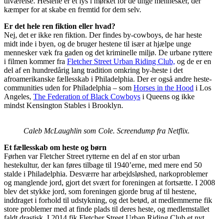
tilværelse. Hestene er et lys i mørket for de unge mennesker, der
kæmper for at skabe en fremtid for dem selv.
Er det hele ren fiktion eller hvad?
Nej, det er ikke ren fiktion. Der findes by-cowboys, de har heste
midt inde i byen, og de bruger hestene til især at hjælpe unge
mennesker væk fra gaden og det kriminelle miljø. De urbane ryttere
i filmen kommer fra
Fletcher Street Urban Riding Club,
og de er en
del af en hundredårig lang tradition omkring by-heste i det
afroamerikanske fællesskab i Philadelphia. Der er også andre heste-
communities uden for Philadelphia – som
Horses in the Hood
i Los
Angeles,
The Federation of Black Cowboys
i Queens og ikke
mindst Kensington Stables i Brooklyn.
Caleb McLaughlin som Cole. Screendump fra Netflix.
Et fællesskab om heste og børn
Førhen var Fletcher Street rytterne en del af en stor urban
hestekultur, der kan føres tilbage til 1940’erne, med mere end 50
stalde i Philadelphia. Desværre har arbejdsløshed, narkoproblemer
og manglende jord, gjort det svært for foreningen at fortsætte. I 2008
blev det stykke jord, som foreningen gjorde brug af til hestene,
inddraget i forhold til udstykning, og det betød, at medlemmerne fik
store problemer med at finde plads til deres heste, og medlemstallet
faldt drastisk. I 2014 fik Fletcher Street Urban Riding Club et nyt