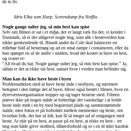
de to liv.
Idris Elba som Harp. Screendump fra Netflix.
Nogle gange sulter jeg, så min hest kan spise
Selv om filmen er sat i et miljø, der er langt væk fra det, vi kender i
Danmark, så er der alligevel nogle ting, som alle i hesteverden kan
nikke genkendende til. Blandt andet da Cole skal balancere en
trillebør fuld af hestemøg op ad en smal rampe i containeren, eller da
han spørger en af de andre i stalden, hvad det koster at have en hest,
og svaret er:
”Alt hvad du har. Nogle gange sulter jeg, så min hest kan spise.” Ja,
sådan er det at elske sin hest, uanset hvor i verden man befinder sig.
Man kan da ikke have heste i byen
Problematikken med at have heste inde i storbyen, og nærmere
betegnet i den fattige del af byen, bliver også berørt i filmen, hvor en
dyreværnsorganisation tropper op og tager hestene med. Filmen
prøver ikke på nogen måde at forherlige det vanskelige i at holde
heste inde midt i en by med begrænset plads og sammentømrede
stalde, men fokus er på forholdet mellem mennesker og heste, om
hvordan folk, der har så lidt, kan få så meget ud af omgangen med
heste. At ride på en hest, at passe på en hest, at elske en hest – tre
ting som både giver stolthed, tilhørsforhold og ro i en til tider kaotisk