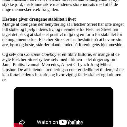
stykke jord, der kunne sikre mændenes store indsats med at få de
unge mennesker væk fra gaden.
Hestene giver drengene stabilitet i livet
Mange af drengene der benytter sig af Fletcher Street har ofte meget
lidt støtte og hjælp i deres liv, og mændene fra Fletcher Street har
taget det på sig at skabe et positivt miljø og en form for stabilitet for
de unge mennesker. Fletcher Street er fast besluttet på at bevare sin
arv, børn og heste, står der blandt andet på foreningens hjemmeside.
Og selv om
Concrete Cowboy
er en fiktiv historie, er mange af de
ægte Fletcher Street ryttere selv med i filmen – det drejer sig om
Jamil Prattis, Ivannah Mercedes, Albert C Lynch Jr og Mihcal
Upshur. De afsluttende krediteringsscener er dedikeret til dem, så de
kan fortælle deres historie, og hvor vigtigt fællesskabet og kulturen
er.