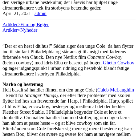
den særlige urbane hestekultur, der i årevis har hjulpet unge
afroamerikanere væk fra storbyens betændte gader.
April 21, 2021
|
admin
Artikler>Film og Bøger
Artikler>Nyheder
”Der er en hest i dit hus!” Sådan siger den unge Cole, da han flytter
ind til sin far i Philadelphia og står ansigt til ansigt med faderens
firbenede ven Chuck. Den nye Netflix film
Concrete Cowboy
(beton cowboy) med Idris Elba er baseret på bogen
Ghetto Cowboy
og tager udgangspunkt i urban ridning og hestehold blandt fattige
afroamerikanere i storbyen Philadelphia.
Narko og hestemøg
Helt basalt så handler filmen om den unge Cole (
Caleb McLaughlin
– kendt fra
Stranger Things
), der efter flere problemer med skolen
flytter ind hos sin fraværende far, Harp, i Philadelphia. Harp, spillet
af Idris Elba, er cowboy, hesteejer og medlem af det der hedder
Fletcher Street Stable. I Philadelphia begynder Cole at leve et
dobbeltliv. Om natten handler han med stoffer, og om dagen lærer
han alt om at passe heste – og at blive cowboy som sin far.
Efterhånden som Cole forelsker sig mere og mere i hestene og især i
hesten Boo, bliver det svære og svære for ham at navigere mellem