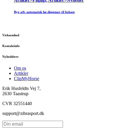
Artikler>Fagligt, Artikler>Nyheder
Byg selv automatisk hø-dispenser til boksen
Virksomhed
Kontaktinfo
Nyhedsbrev
Om os
Artikler
ClipMyHorse
Erik Husfeldts Vej 7,
2630 Taastrup
CVR 32551440
support@zibrasport.dk