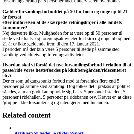
forsamlingsforbud på 5 personer inkl. underviseren overholdes.
Gælder forsamlingsforbuddet på 50 for børn og unge op til 21
år fortsat
efter indførelsen af de skærpede retningslinjer i alle landets
kommuner?
Nej desværre ikke. Muligheden for at være op til 50 personer til
stede ved idræts- og foreningsaktiviteter for børn og unge til og med
21 år er ikke gældende frem til den 17. januar 2021.
I perioden må der kun være 5 personer til stede på samme sted
samtidig ved idræts- og foreningsaktiviteter.
Hvordan skal vi forstå det nye forsamlingsforbud i relation til at
passe/ride vores heste/færdes på klubben/gården/ridecenteret
etc.?
Der er som udgangspunkt forbud mod at forsamles flere end 5
personer på samme sted samtidig. Dog tolkes det i praksis af politiet
således, at man godt kan opholde sig f.eks. 5 personer i stalden, 5
personer i ridehallen, 5 personer på ridebanen osv. Kravet er, at disse
’gruppe’ ikke forsamler sig og interagerer med hinanden.
Related content
Artikler>Nyheder, Artikler>Sport