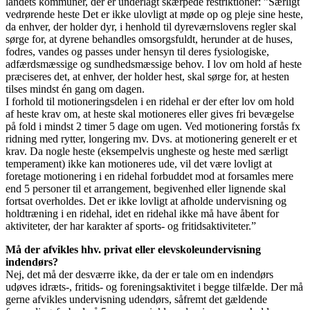
landets kommuner, der er underlagt skærpede restriktioner: ”Særligt
vedrørende heste Det er ikke ulovligt at møde op og pleje sine heste,
da enhver, der holder dyr, i henhold til dyreværnslovens regler skal
sørge for, at dyrene behandles omsorgsfuldt, herunder at de huses,
fodres, vandes og passes under hensyn til deres fysiologiske,
adfærdsmæssige og sundhedsmæssige behov. I lov om hold af heste
præciseres det, at enhver, der holder hest, skal sørge for, at hesten
tilses mindst én gang om dagen.
I forhold til motioneringsdelen i en ridehal er der efter lov om hold
af heste krav om, at heste skal motioneres eller gives fri bevægelse
på fold i mindst 2 timer 5 dage om ugen. Ved motionering forstås fx
ridning med rytter, longering mv. Dvs. at motionering generelt er et
krav. Da nogle heste (eksempelvis ungheste og heste med særligt
temperament) ikke kan motioneres ude, vil det være lovligt at
foretage motionering i en ridehal forbuddet mod at forsamles mere
end 5 personer til et arrangement, begivenhed eller lignende skal
fortsat overholdes. Det er ikke lovligt at afholde undervisning og
holdtræning i en ridehal, idet en ridehal ikke må have åbent for
aktiviteter, der har karakter af sports- og fritidsaktiviteter.”
Må der afvikles hhv. privat eller elevskoleundervisning
indendørs?
Nej, det må der desværre ikke, da der er tale om en indendørs
udøves idræts-, fritids- og foreningsaktivitet i begge tilfælde. Der må
gerne afvikles undervisning udendørs, såfremt det gældende