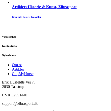
Artikler>Historie & Kunst, Zibrasport
Berømte heste: Traveller
Virksomhed
Kontaktinfo
Nyhedsbrev
Om os
Artikler
ClipMyHorse
Erik Husfeldts Vej 7,
2630 Taastrup
CVR 32551440
support@zibrasport.dk