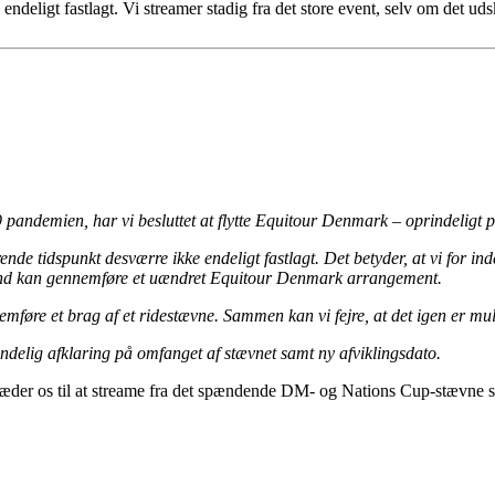
deligt fastlagt. Vi streamer stadig fra det store event, selv om det uds
andemien, har vi besluttet at flytte Equitour Denmark – oprindeligt plan
rende tidspunkt desværre ikke endeligt fastlagt. Det betyder, at vi for
end kan gennemføre et uændret Equitour Denmark arrangement.
nnemføre et brag af et ridestævne. Sammen kan vi fejre, at det igen er mu
ndelig afklaring på omfanget af stævnet samt ny afviklingsdato.
i glæder os til at streame fra det spændende DM- og Nations Cup-stævne s