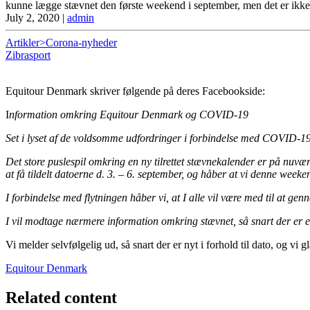
kunne lægge stævnet den første weekend i september, men det er ikke en
July 2, 2020
|
admin
Artikler>Corona-nyheder
Zibrasport
Equitour Denmark skriver følgende på deres Facebookside:
I
nformation omkring Equitour Denmark og COVID-19
Set i lyset af de voldsomme udfordringer i forbindelse med COVID-19 p
Det store puslespil omkring en ny tilrettet stævnekalender er på nuvæ
at få tildelt datoerne d. 3. – 6. septem
ber, og håber at vi denne week
I forbindelse med flytningen håber vi, at I alle vil være med til at ge
I vil modtage nærmere information omkring stævnet, så snart der er e
Vi melder selvfølgelig ud, så snart der er nyt i forhold til dato, og v
Equitour Denmark
Related content