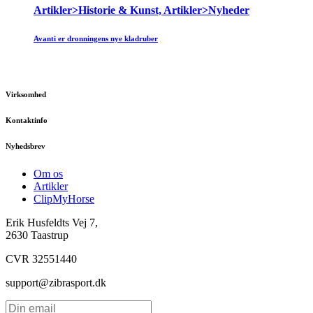
Artikler>Historie & Kunst, Artikler>Nyheder
Avanti er dronningens nye kladruber
Virksomhed
Kontaktinfo
Nyhedsbrev
Om os
Artikler
ClipMyHorse
Erik Husfeldts Vej 7,
2630 Taastrup
CVR 32551440
support@zibrasport.dk