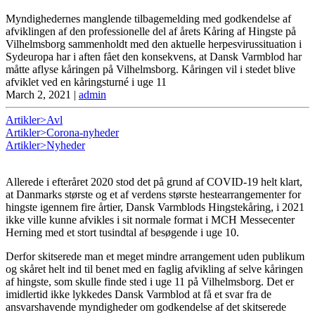
Myndighedernes manglende tilbagemelding med godkendelse af
afviklingen af den professionelle del af årets Kåring af Hingste på
Vilhelmsborg sammenholdt med den aktuelle herpesvirussituation i
Sydeuropa har i aften fået den konsekvens, at Dansk Varmblod har
måtte aflyse kåringen på Vilhelmsborg. Kåringen vil i stedet blive
afviklet ved en kåringsturné i uge 11
March 2, 2021
|
admin
Artikler>Avl
Artikler>Corona-nyheder
Artikler>Nyheder
Allerede i efteråret 2020 stod det på grund af COVID-19 helt klart,
at Danmarks største og et af verdens største hestearrangementer for
hingste igennem fire årtier, Dansk Varmblods Hingstekåring, i 2021
ikke ville kunne afvikles i sit normale format i MCH Messecenter
Herning med et stort tusindtal af besøgende i uge 10.
Derfor skitserede man et meget mindre arrangement uden publikum
og skåret helt ind til benet med en faglig afvikling af selve kåringen
af hingste, som skulle finde sted i uge 11 på Vilhelmsborg. Det er
imidlertid ikke lykkedes Dansk Varmblod at få et svar fra de
ansvarshavende myndigheder om godkendelse af det skitserede