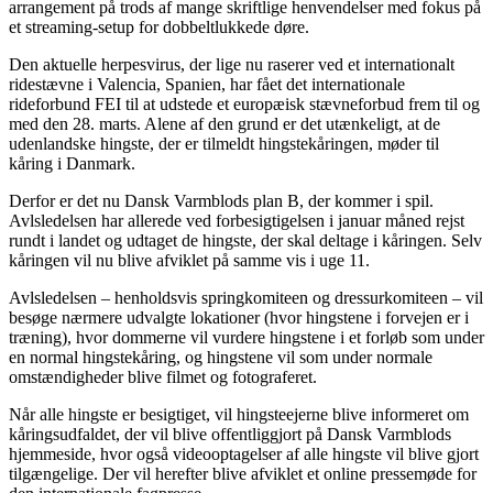
arrangement på trods af mange skriftlige henvendelser med fokus på
et streaming-setup for dobbeltlukkede døre.
Den aktuelle herpesvirus, der lige nu raserer ved et internationalt
ridestævne i Valencia, Spanien, har fået det internationale
rideforbund FEI til at udstede et europæisk stævneforbud frem til og
med den 28. marts. Alene af den grund er det utænkeligt, at de
udenlandske hingste, der er tilmeldt hingstekåringen, møder til
kåring i Danmark.
Derfor er det nu Dansk Varmblods plan B, der kommer i spil.
Avlsledelsen har allerede ved forbesigtigelsen i januar måned rejst
rundt i landet og udtaget de hingste, der skal deltage i kåringen. Selv
kåringen vil nu blive afviklet på samme vis i uge 11.
Avlsledelsen – henholdsvis springkomiteen og dressurkomiteen – vil
besøge nærmere udvalgte lokationer (hvor hingstene i forvejen er i
træning), hvor dommerne vil vurdere hingstene i et forløb som under
en normal hingstekåring, og hingstene vil som under normale
omstændigheder blive filmet og fotograferet.
Når alle hingste er besigtiget, vil hingsteejerne blive informeret om
kåringsudfaldet, der vil blive offentliggjort på Dansk Varmblods
hjemmeside, hvor også videooptagelser af alle hingste vil blive gjort
tilgængelige. Der vil herefter blive afviklet et online pressemøde for