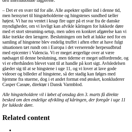
den internationale fagpresse.
– Det er en svær tid for alle. Alle aspekter spiller ind i denne tid,
men hensynet til hingsteholderne og hingstenes sundhed tæller
højest. Vi har nu ventet i knap fire uger på et svar fra de danske
myndigheder, om vi lovligt kan afvikle kåringen for lukkede døre
med et stort streaming-setup, men uden en konkret afgørelse kan vi
ikke trække den længere. Beslutningen om helt at lukke ned for en
samling af hingstene blev endelig truffet i aften efter at have fulgt
situationen tæt rundt om i Europa i det verserende herpesudbrud
med epicenter i Valencia. Vi er meget ærgerlige over at være
nødsaget til denne beslutning, men tiderne er meget udfordrende, og
vi er efterhånden blevet vant til at handle på kort sigt. Avlsledelsen
glæder sig til at se hingstene i uge 11, og vi lover at lave gode
videoer og billeder af hingstene, så der stadig kan følges med
hjemme fra stuerne, dog i et andet format end ønsket, konkluderer
Casper Cassøe, direktør i Dansk Varmblod.
Alle hingsteholdere vil i løbet af onsdag den 3. marts få direkte
besked om den endelige afvikling af kåringen, der foregår i uge 11
for lukkede døre.
Related content