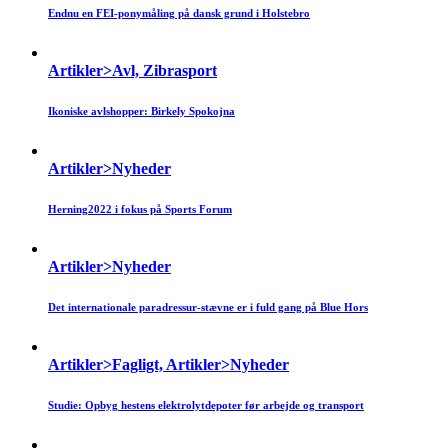
Endnu en FEI-ponymåling på dansk grund i Holstebro
Artikler>Avl, Zibrasport
Ikoniske avlshopper: Birkely Spokojna
Artikler>Nyheder
Herning2022 i fokus på Sports Forum
Artikler>Nyheder
Det internationale paradressur-stævne er i fuld gang på Blue Hors
Artikler>Fagligt, Artikler>Nyheder
Studie: Opbyg hestens elektrolytdepoter før arbejde og transport