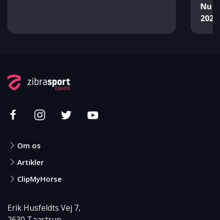
Nu k
2021
Om os
Artikler
ClipMyHorse
Erik Husfeldts Vej 7,
2630 Taastrup