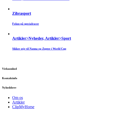
Zibrasport
Fokus på specialracer
Artikler>Nyheder, Artikler>Sport
Sikker sejr til Nanna og Zepter i World Cup
Virksomhed
Kontaktinfo
Nyhedsbrev
Om os
Artikler
ClipMyHorse