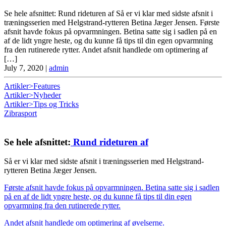
Se hele afsnittet: Rund rideturen af Så er vi klar med sidste afsnit i
træningsserien med Helgstrand-rytteren Betina Jæger Jensen. Første
afsnit havde fokus på opvarmningen. Betina satte sig i sadlen på en
af de lidt yngre heste, og du kunne få tips til din egen opvarmning
fra den rutinerede rytter. Andet afsnit handlede om optimering af
[…]
July 7, 2020
|
admin
Artikler>Features
Artikler>Nyheder
Artikler>Tips og Tricks
Zibrasport
Se hele afsnittet:
Rund rideturen af
Så er vi klar med sidste afsnit i træningsserien med Helgstrand-
rytteren Betina Jæger Jensen.
Første afsnit havde fokus på opvarmningen. Betina satte sig i sadlen
på en af de lidt yngre heste, og du kunne få tips til din egen
opvarmning fra den rutinerede rytter.
Andet afsnit handlede om optimering af øvelserne.