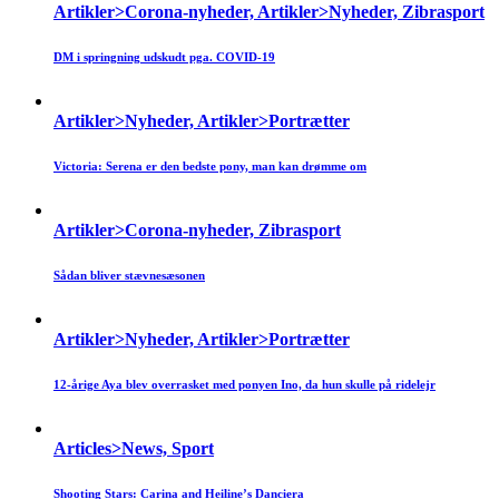
Artikler>Corona-nyheder, Artikler>Nyheder, Zibrasport
DM i springning udskudt pga. COVID-19
Artikler>Nyheder, Artikler>Portrætter
Victoria: Serena er den bedste pony, man kan drømme om
Artikler>Corona-nyheder, Zibrasport
Sådan bliver stævnesæsonen
Artikler>Nyheder, Artikler>Portrætter
12-årige Aya blev overrasket med ponyen Ino, da hun skulle på ridelejr
Articles>News, Sport
Shooting Stars: Carina and Heiline’s Danciera