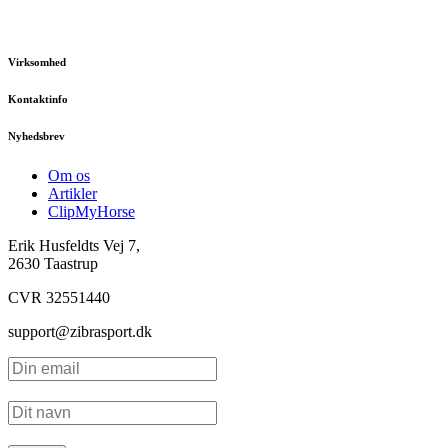
Virksomhed
Kontaktinfo
Nyhedsbrev
Om os
Artikler
ClipMyHorse
Erik Husfeldts Vej 7,
2630 Taastrup
CVR 32551440
support@zibrasport.dk