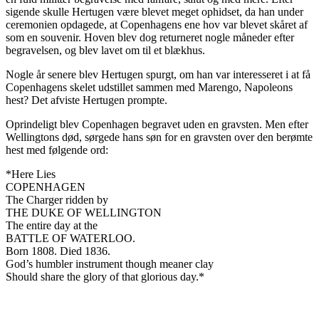
sigende skulle Hertugen være blevet meget ophidset, da han under
ceremonien opdagede, at Copenhagens ene hov var blevet skåret af
som en souvenir. Hoven blev dog returneret nogle måneder efter
begravelsen, og blev lavet om til et blækhus.
Nogle år senere blev Hertugen spurgt, om han var interesseret i at få
Copenhagens skelet udstillet sammen med Marengo, Napoleons
hest? Det afviste Hertugen prompte.
Oprindeligt blev Copenhagen begravet uden en gravsten. Men efter
Wellingtons død, sørgede hans søn for en gravsten over den berømte
hest med følgende ord:
*Here Lies
COPENHAGEN
The Charger ridden by
THE DUKE OF WELLINGTON
The entire day at the
BATTLE OF WATERLOO.
Born 1808. Died 1836.
God’s humbler instrument though meaner clay
Should share the glory of that glorious day.*