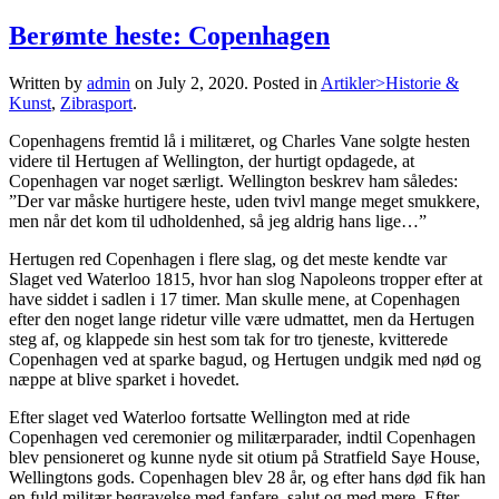
Berømte heste: Copenhagen
Written by
admin
on
July 2, 2020
. Posted in
Artikler>Historie &
Kunst
,
Zibrasport
.
Copenhagens fremtid lå i militæret, og Charles Vane solgte hesten
videre til Hertugen af Wellington, der hurtigt opdagede, at
Copenhagen var noget særligt. Wellington beskrev ham således:
”Der var måske hurtigere heste, uden tvivl mange meget smukkere,
men når det kom til udholdenhed, så jeg aldrig hans lige…”
Hertugen red Copenhagen i flere slag, og det meste kendte var
Slaget ved Waterloo 1815, hvor han slog Napoleons tropper efter at
have siddet i sadlen i 17 timer. Man skulle mene, at Copenhagen
efter den noget lange ridetur ville være udmattet, men da Hertugen
steg af, og klappede sin hest som tak for tro tjeneste, kvitterede
Copenhagen ved at sparke bagud, og Hertugen undgik med nød og
næppe at blive sparket i hovedet.
Efter slaget ved Waterloo fortsatte Wellington med at ride
Copenhagen ved ceremonier og militærparader, indtil Copenhagen
blev pensioneret og kunne nyde sit otium på Stratfield Saye House,
Wellingtons gods. Copenhagen blev 28 år, og efter hans død fik han
en fuld militær begravelse med fanfare, salut og med mere. Efter