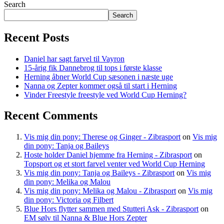
Search
Search
Recent Posts
Daniel har sagt farvel til Vayron
15-årig fik Dannebrog til tops i første klasse
Herning åbner World Cup sæsonen i næste uge
Nanna og Zepter kommer også til start i Herning
Vinder Freestyle freestyle ved World Cup Herning?
Recent Comments
Vis mig din pony: Therese og Ginger - Zibrasport
on
Vis mig
din pony: Tanja og Baileys
Hoste holder Daniel hjemme fra Herning - Zibrasport
on
Topsport og et stort farvel venter ved World Cup Herning
Vis mig din pony: Tanja og Baileys - Zibrasport
on
Vis mig
din pony: Melika og Malou
Vis mig din pony: Melika og Malou - Zibrasport
on
Vis mig
din pony: Victoria og Filbert
Blue Hors flytter sammen med Stutteri Ask - Zibrasport
on
EM sølv til Nanna & Blue Hors Zepter