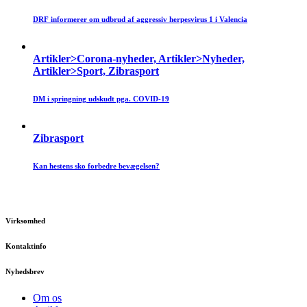
DRF informerer om udbrud af aggressiv herpesvirus 1 i Valencia
Artikler>Corona-nyheder, Artikler>Nyheder,
Artikler>Sport, Zibrasport
DM i springning udskudt pga. COVID-19
Zibrasport
Kan hestens sko forbedre bevægelsen?
Virksomhed
Kontaktinfo
Nyhedsbrev
Om os