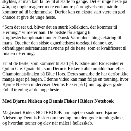
skyldes, at man kan få lov til at starte to gange. Det er unge heste på
4 år, og nogle reagerer mere end andre på omgivelserne, når de
kommer ud til bedømmelse. Derfor kan en ekstra start være en god
chance at give de unge heste.
”Som det ser ud, bliver det en stærk kollektion, der kommer til
Herning,” vurderer han. De bedste får adgang til
Unghestechampionatet under Dansk Varmblods hingstekåring til
marts. Og efter den sidste egnethedstest torsdag i denne uge,
offentliggør sekretariatet navnene på de heste, som er kvalificeret til
finalen i Herning.
En af de heste, som kommer til start på Kirstinelund Ridecenter er
Quinn G e. Quaterhit, som
Dennis Fisker
købte umiddelbart efter
Championatsfinalen på Blue Hors. Deres samarbejde har derfor ikke
mange uger på bagen. I denne video kan man følge en træning, hvor
Bjarne Nielsen underviser Dennis Fisker på Quinn og giver gode
råd til træning af de unge heste.
Mød Bjarne Nielsen og Dennis Fisker i Riders Notebook
Magasinet Riders NOTEBOOK har taget en snak med Bjarne
Nielsen og Dennis Fisker om træning, om den gode træningstime,
og hvordan træner og elev når målet i fællesskab.