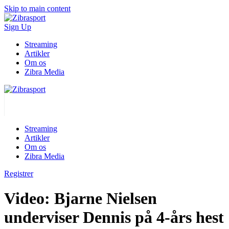
Skip to main content
Sign Up
Streaming
Artikler
Om os
Zibra Media
Streaming
Artikler
Om os
Zibra Media
Registrer
Video: Bjarne Nielsen
underviser Dennis på 4-års hest