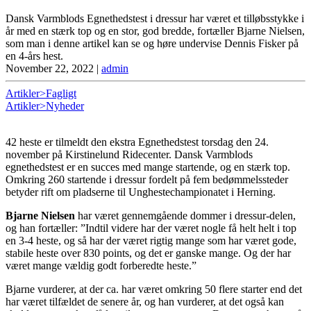
Dansk Varmblods Egnethedstest i dressur har været et tilløbsstykke i
år med en stærk top og en stor, god bredde, fortæller Bjarne Nielsen,
som man i denne artikel kan se og høre undervise Dennis Fisker på
en 4-års hest.
November 22, 2022
|
admin
Artikler>Fagligt
Artikler>Nyheder
42 heste er tilmeldt den ekstra Egnethedstest torsdag den 24.
november på Kirstinelund Ridecenter. Dansk Varmblods
egnethedstest er en succes med mange startende, og en stærk top.
Omkring 260 startende i dressur fordelt på fem bedømmelssteder
betyder rift om pladserne til Unghestechampionatet i Herning.
Bjarne Nielsen
har været gennemgående dommer i dressur-delen,
og han fortæller: ”Indtil videre har der været nogle få helt helt i top
en 3-4 heste, og så har der været rigtig mange som har været gode,
stabile heste over 830 points, og det er ganske mange. Og der har
været mange vældig godt forberedte heste.”
Bjarne vurderer, at der ca. har været omkring 50 flere starter end det
har været tilfældet de senere år, og han vurderer, at det også kan