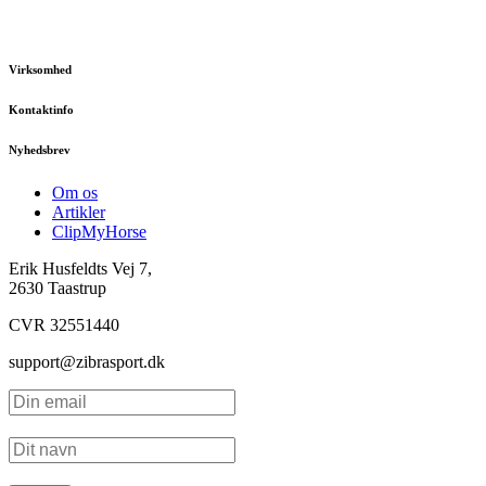
Virksomhed
Kontaktinfo
Nyhedsbrev
Om os
Artikler
ClipMyHorse
Erik Husfeldts Vej 7,
2630 Taastrup
CVR 32551440
support@zibrasport.dk