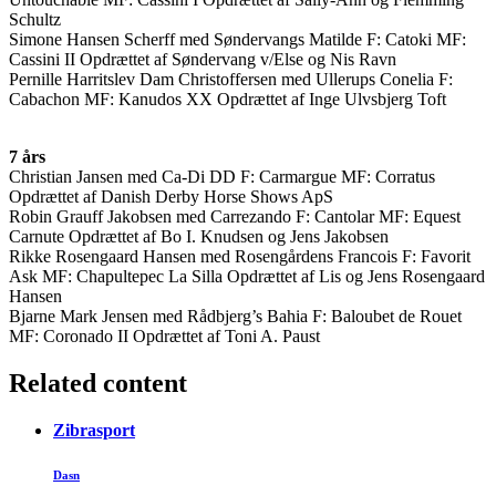
Schultz
Simone Hansen Scherff med Søndervangs Matilde F: Catoki MF:
Cassini II Opdrættet af Søndervang v/Else og Nis Ravn
Pernille Harritslev Dam Christoffersen med Ullerups Conelia F:
Cabachon MF: Kanudos XX Opdrættet af Inge Ulvsbjerg Toft
7 års
Christian Jansen med Ca-Di DD F: Carmargue MF: Corratus
Opdrættet af Danish Derby Horse Shows ApS
Robin Grauff Jakobsen med Carrezando F: Cantolar MF: Equest
Carnute Opdrættet af Bo I. Knudsen og Jens Jakobsen
Rikke Rosengaard Hansen med Rosengårdens Francois F: Favorit
Ask MF: Chapultepec La Silla Opdrættet af Lis og Jens Rosengaard
Hansen
Bjarne Mark Jensen med Rådbjerg’s Bahia F: Baloubet de Rouet
MF: Coronado II Opdrættet af Toni A. Paust
Related content
Zibrasport
Dasn