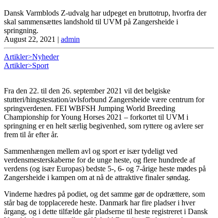
Dansk Varmblods Z-udvalg har udpeget en bruttotrup, hvorfra der
skal sammensættes landshold til UVM på Zangersheide i
springning.
August 22, 2021
|
admin
Artikler>Nyheder
Artikler>Sport
Fra den 22. til den 26. september 2021 vil det belgiske
stutteri/hingstestation/avlsforbund Zangersheide være centrum for
springverdenen. FEI WBFSH Jumping World Breeding
Championship for Young Horses 2021 – forkortet til UVM i
springning er en helt særlig begivenhed, som ryttere og avlere ser
frem til år efter år.
Sammenhængen mellem avl og sport er især tydeligt ved
verdensmesterskaberne for de unge heste, og flere hundrede af
verdens (og især Europas) bedste 5-, 6- og 7-årige heste mødes på
Zangersheide i kampen om at nå de attraktive finaler søndag.
Vinderne hædres på podiet, og det samme gør de opdrættere, som
står bag de topplacerede heste. Danmark har fire pladser i hver
årgang, og i dette tilfælde går pladserne til heste registreret i Dansk