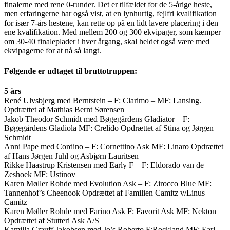
finalerne med rene 0-runder. Det er tilfældet for de 5-årige heste,
men erfaringerne har også vist, at en lynhurtig, fejlfri kvalifikation
for især 7-års hestene, kan rette op på en lidt lavere placering i den
ene kvalifikation. Med mellem 200 og 300 ekvipager, som kæmper
om 30-40 finaleplader i hver årgang, skal heldet også være med
ekvipagerne for at nå så langt.
Følgende er udtaget til bruttotruppen:
5 års
René Ulvsbjerg med Berntstein – F: Clarimo – MF: Lansing.
Opdrættet af Mathias Bernt Sørensen
Jakob Theodor Schmidt med Bøgegårdens Gladiator – F:
Bøgegårdens Gladiola MF: Crelido Opdrættet af Stina og Jørgen
Schmidt
Anni Pape med Cordino – F: Cornettino Ask MF: Linaro Opdrættet
af Hans Jørgen Juhl og Asbjørn Lauritsen
Rikke Haastrup Kristensen med Early F – F: Eldorado van de
Zeshoek MF: Ustinov
Karen Møller Rohde med Evolution Ask – F: Zirocco Blue MF:
Tannenhof’s Cheenook Opdrættet af Familien Camitz v/Linus
Camitz
Karen Møller Rohde med Farino Ask F: Favorit Ask MF: Nekton
Opdrættet af Stutteri Ask A/S
Kamilla Grauff Jakobsen med Jo’s Roberto F:Rockland MF: Earl