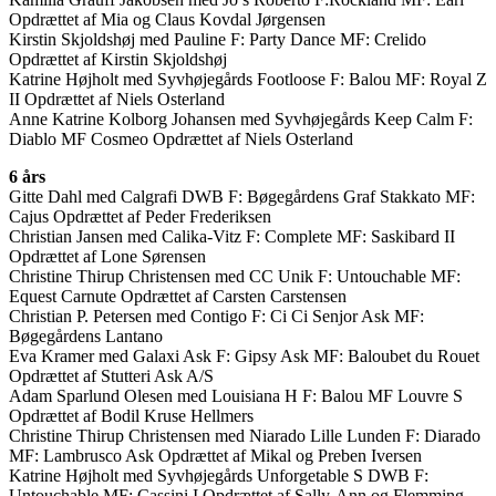
Opdrættet af Mia og Claus Kovdal Jørgensen
Kirstin Skjoldshøj med Pauline F: Party Dance MF: Crelido
Opdrættet af Kirstin Skjoldshøj
Katrine Højholt med Syvhøjegårds Footloose F: Balou MF: Royal Z
II Opdrættet af Niels Osterland
Anne Katrine Kolborg Johansen med Syvhøjegårds Keep Calm F:
Diablo MF Cosmeo Opdrættet af Niels Osterland
6 års
Gitte Dahl med Calgrafi DWB F: Bøgegårdens Graf Stakkato MF:
Cajus Opdrættet af Peder Frederiksen
Christian Jansen med Calika-Vitz F: Complete MF: Saskibard II
Opdrættet af Lone Sørensen
Christine Thirup Christensen med CC Unik F: Untouchable MF:
Equest Carnute Opdrættet af Carsten Carstensen
Christian P. Petersen med Contigo F: Ci Ci Senjor Ask MF:
Bøgegårdens Lantano
Eva Kramer med Galaxi Ask F: Gipsy Ask MF: Baloubet du Rouet
Opdrættet af Stutteri Ask A/S
Adam Sparlund Olesen med Louisiana H F: Balou MF Louvre S
Opdrættet af Bodil Kruse Hellmers
Christine Thirup Christensen med Niarado Lille Lunden F: Diarado
MF: Lambrusco Ask Opdrættet af Mikal og Preben Iversen
Katrine Højholt med Syvhøjegårds Unforgetable S DWB F:
Untouchable MF: Cassini I Opdrættet af Sally-Ann og Flemming