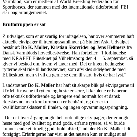
Varmblod, som er medlem af World Breeding Federation for
Sporthorses, der sammen med det internationale rideforbund, FEI
står bag arrangementet.
Bruttotruppen er sat
Z-udvalget, som er ansvarlig for udtagelsen, har over sommeren haft
aktuelle ekvipager til træningssamlinger på Stutteri Ask. Udvalget
består af:
Bo K. Møller
,
Kristian Skovrider og Jens Hellmers
fra
Dansk Varmblods hovedbestyrelse. Han fortæller: “I forbindelse
med KRAFFT Eliteskuet på Vilhelmsborg den 4. – 5. september, så
giver vi besked om, hvem vi tager med. Det er ingen betingelse
rytterne skal ride til landsstævnet, som afvikles sideløbende med
ELiteskuet, men vi vil da gerne se dem til start, hvis de har lyst.”
Landstræner
Bo K. Møller
har haft sit skarpe blik på ekvipagerne til
UVM. Kravene til ryttere og heste er store, ikke alene er banerne
ofte teknisk udfordrende og længere end normalt for et dansk
ridestævne, men konkurrencen er benhård, og der er to
kvalifikationsklasser til finalen, og ingen opvarmningsspringning.
“Der er i hver årgang nogle helt ordentlige ekvipager, der er nogle
heste med god kvalitet og med gode, erfarne ryttere, så vi burde
kunne sende et rimelig godt hold afsted,” udtaler Bo K. Møller lidt
forsigtigt. Erfaringerne har vist, at det næsten kun er muligt at nå