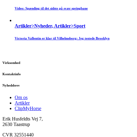
Video: Spænding til det sidste på svær springbane
Artikler>Nyheder, Artikler>Sport
Victoria Vallentin er klar til Vilhelmsborg: Jeg testede Brooklyn
Virksomhed
Kontaktinfo
Nyhedsbrev
Om os
Artikler
ClipMyHorse
Erik Husfeldts Vej 7,
2630 Taastrup
CVR 32551440