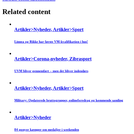
Related content
Artikler>Nyheder, Artikler>Sport
Linnea og Rikke har første VM-kvalifikation i hus!
Artikler>Corona-nyheder, Zibrasport
UVM bliver gennemført – men det bliver indendørs
Artikler>Nyheder, Artikler>Sport
Military: Opdaterede bruttogrupper, onlineforedrag og kommende samling
Artikler>Nyheder
84 ponyer kæmper om medaljer i weekenden