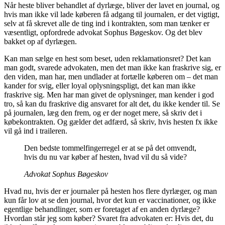
Når heste bliver behandlet af dyrlæge, bliver der lavet en journal, og
hvis man ikke vil lade køberen få adgang til journalen, er det vigtigt,
selv at få skrevet alle de ting ind i kontrakten, som man tænker er
væsentligt, opfordrede advokat Sophus Bøgeskov. Og det blev
bakket op af dyrlægen.
Kan man sælge en hest som beset, uden reklamationsret? Det kan
man godt, svarede advokaten, men det man ikke kan fraskrive sig, er
den viden, man har, men undlader at fortælle køberen om – det man
kander for svig, eller loyal oplysningspligt, det kan man ikke
fraskrive sig. Men har man givet de oplysninger, man kender i god
tro, så kan du fraskrive dig ansvaret for alt det, du ikke kender til. Se
på journalen, læg den frem, og er der noget mere, så skriv det i
købekontrakten. Og gælder det adfærd, så skriv, hvis hesten fx ikke
vil gå ind i traileren.
Den bedste tommelfingerregel er at se på det omvendt,
hvis du nu var køber af hesten, hvad vil du så vide?
Advokat Sophus Bøgeskov
Hvad nu, hvis der er journaler på hesten hos flere dyrlæger, og man
kun får lov at se den journal, hvor det kun er vaccinationer, og ikke
egentlige behandlinger, som er foretaget af en anden dyrlæge?
Hvordan står jeg som køber? Svaret fra advokaten er: Hvis det, du