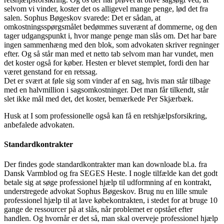
selvom vi vinder, koster det os alligevel mange penge, lød det fra
salen. Sophus Bøgeskov svarede: Det er sådan, at
omkostningsspørgsmålet bedømmes suverænt af dommerne, og den
tager udgangspunkt i, hvor mange penge man slås om. Det har bare
ingen sammenhæng med den blok, som advokaten skriver regninger
efter. Og så står man med et netto tab selvom man har vundet, men
det koster også for køber. Hesten er blevet stemplet, fordi den har
været genstand for en retssag.
Det er svært at føle sig som vinder af en sag, hvis man står tilbage
med en halvmillion i sagsomkostninger. Det man får tilkendt, står
slet ikke mål med det, det koster, bemærkede Per Skjærbæk.
Husk at I som professionelle også kan få en retshjælpsforsikring,
anbefalede advokaten.
Standardkontrakter
Der findes gode standardkontrakter man kan downloade bl.a. fra
Dansk Varmblod og fra SEGES Heste. I nogle tilfælde kan det godt
betale sig at søge professionel hjælp til udformning af en kontrakt,
understregede advokat Sophus Bøgeskov. Brug nu en lille smule
professionel hjælp til at lave købekontrakten, i stedet for at bruge 10
gange de ressourcer på at slås, når problemet er opstået efter
handlen. Og hvornår er det så, man skal overveje professionel hjælp