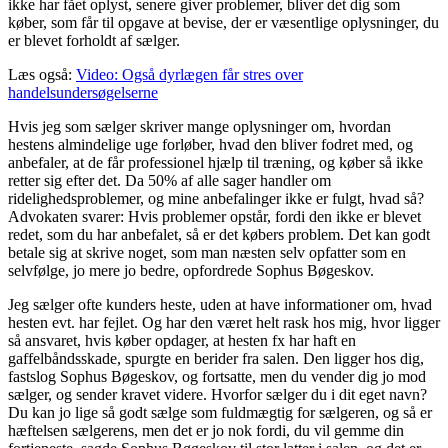
ikke har fået oplyst, senere giver problemer, bliver det dig som
køber, som får til opgave at bevise, der er væsentlige oplysninger, du
er blevet forholdt af sælger.
Læs også:
Video: Også dyrlægen får stres over
handelsundersøgelserne
Hvis jeg som sælger skriver mange oplysninger om, hvordan
hestens almindelige uge forløber, hvad den bliver fodret med, og
anbefaler, at de får professionel hjælp til træning, og køber så ikke
retter sig efter det. Da 50% af alle sager handler om
ridelighedsproblemer, og mine anbefalinger ikke er fulgt, hvad så?
Advokaten svarer: Hvis problemer opstår, fordi den ikke er blevet
redet, som du har anbefalet, så er det købers problem. Det kan godt
betale sig at skrive noget, som man næsten selv opfatter som en
selvfølge, jo mere jo bedre, opfordrede Sophus Bøgeskov.
Jeg sælger ofte kunders heste, uden at have informationer om, hvad
hesten evt. har fejlet. Og har den været helt rask hos mig, hvor ligger
så ansvaret, hvis køber opdager, at hesten fx har haft en
gaffelbåndsskade, spurgte en berider fra salen. Den ligger hos dig,
fastslog Sophus Bøgeskov, og fortsatte, men du vender dig jo mod
sælger, og sender kravet videre. Hvorfor sælger du i dit eget navn?
Du kan jo lige så godt sælge som fuldmægtig for sælgeren, og så er
hæftelsen sælgerens, men det er jo nok fordi, du vil gemme din