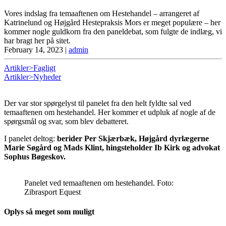
Vores indslag fra temaaftenen om Hestehandel – arrangeret af
Katrinelund og Højgård Hestepraksis Mors er meget populære – her
kommer nogle guldkorn fra den paneldebat, som fulgte de indlæg, vi
har bragt her på sitet.
February 14, 2023
|
admin
Artikler>Fagligt
Artikler>Nyheder
Der var stor spørgelyst til panelet fra den helt fyldte sal ved
temaaftenen om hestehandel. Her kommer et udpluk af nogle af de
spørgsmål og svar, som blev debatteret.
I panelet deltog:
berider Per Skjærbæk, Højgård dyrlægerne
Marie Søgård og Mads Klint, hingsteholder Ib Kirk og advokat
Sophus Bøgeskov.
Panelet ved temaaftenen om hestehandel. Foto:
Zibrasport Equest
Oplys så meget som muligt