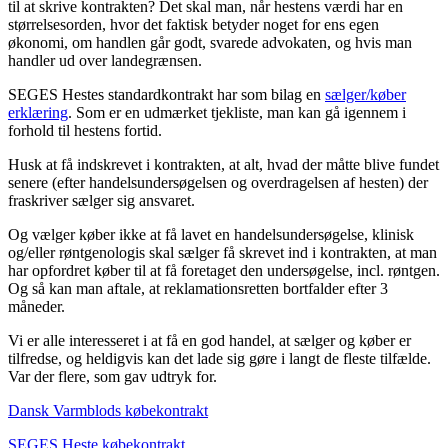
til at skrive kontrakten? Det skal man, når hestens værdi har en
størrelsesorden, hvor det faktisk betyder noget for ens egen
økonomi, om handlen går godt, svarede advokaten, og hvis man
handler ud over landegrænsen.
SEGES Hestes standardkontrakt har som bilag en
sælger/køber
erklæring
. Som er en udmærket tjekliste, man kan gå igennem i
forhold til hestens fortid.
Husk at få indskrevet i kontrakten, at alt, hvad der måtte blive fundet
senere (efter handelsundersøgelsen og overdragelsen af hesten) der
fraskriver sælger sig ansvaret.
Og vælger køber ikke at få lavet en handelsundersøgelse, klinisk
og/eller røntgenologis skal sælger få skrevet ind i kontrakten, at man
har opfordret køber til at få foretaget den undersøgelse, incl. røntgen.
Og så kan man aftale, at reklamationsretten bortfalder efter 3
måneder.
Vi er alle interesseret i at få en god handel, at sælger og køber er
tilfredse, og heldigvis kan det lade sig gøre i langt de fleste tilfælde.
Var der flere, som gav udtryk for.
Dansk Varmblods købekontrakt
SEGES Heste købekontrakt