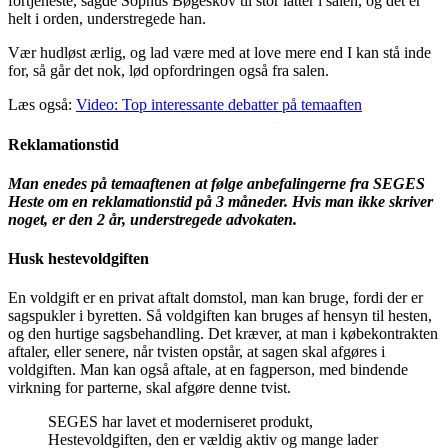
fortjeneste, sagde Sophus Bøgeskov til stor latter i salen, og det er
helt i orden, understregede han.
Vær hudløst ærlig, og lad være med at love mere end I kan stå inde
for, så går det nok, lød opfordringen også fra salen.
Læs også:
Video: Top interessante debatter på temaaften
Reklamationstid
Man enedes på temaaftenen at følge anbefalingerne fra SEGES
Heste om en reklamationstid på 3 måneder. Hvis man ikke skriver
noget, er den 2 år, understregede advokaten.
Husk hestevoldgiften
En voldgift er en privat aftalt domstol, man kan bruge, fordi der er
sagspukler i byretten. Så voldgiften kan bruges af hensyn til hesten,
og den hurtige sagsbehandling. Det kræver, at man i købekontrakten
aftaler, eller senere, når tvisten opstår, at sagen skal afgøres i
voldgiften. Man kan også aftale, at en fagperson, med bindende
virkning for parterne, skal afgøre denne tvist.
SEGES har lavet et moderniseret produkt,
Hestevoldgiften, den er vældig aktiv og mange lader