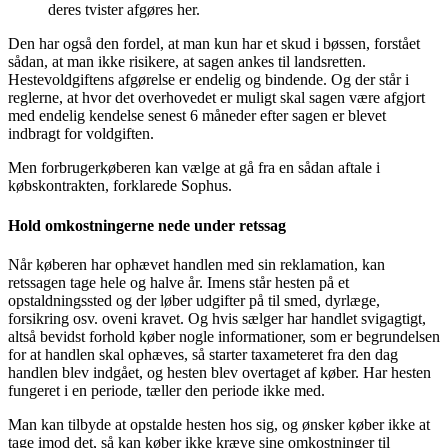
deres tvister afgøres her.
Den har også den fordel, at man kun har et skud i bøssen, forstået
sådan, at man ikke risikere, at sagen ankes til landsretten.
Hestevoldgiftens afgørelse er endelig og bindende. Og der står i
reglerne, at hvor det overhovedet er muligt skal sagen være afgjort
med endelig kendelse senest 6 måneder efter sagen er blevet
indbragt for voldgiften.
Men forbrugerkøberen kan vælge at gå fra en sådan aftale i
købskontrakten, forklarede Sophus.
Hold omkostningerne nede under retssag
Når køberen har ophævet handlen med sin reklamation, kan
retssagen tage hele og halve år. Imens står hesten på et
opstaldningssted og der løber udgifter på til smed, dyrlæge,
forsikring osv. oveni kravet. Og hvis sælger har handlet svigagtigt,
altså bevidst forhold køber nogle informationer, som er begrundelsen
for at handlen skal ophæves, så starter taxameteret fra den dag
handlen blev indgået, og hesten blev overtaget af køber. Har hesten
fungeret i en periode, tæller den periode ikke med.
Man kan tilbyde at opstalde hesten hos sig, og ønsker køber ikke at
tage imod det, så kan køber ikke kræve sine omkostninger til