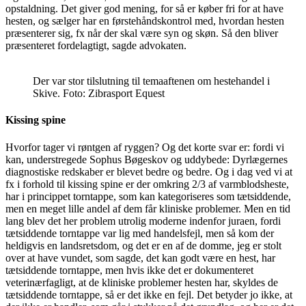
opstaldning. Det giver god mening, for så er køber fri for at have
hesten, og sælger har en førstehåndskontrol med, hvordan hesten
præsenterer sig, fx når der skal være syn og skøn. Så den bliver
præsenteret fordelagtigt, sagde advokaten.
Der var stor tilslutning til temaaftenen om hestehandel i
Skive. Foto: Zibrasport Equest
Kissing spine
Hvorfor tager vi røntgen af ryggen? Og det korte svar er: fordi vi
kan, understregede Sophus Bøgeskov og uddybede: Dyrlægernes
diagnostiske redskaber er blevet bedre og bedre. Og i dag ved vi at
fx i forhold til kissing spine er der omkring 2/3 af varmblodsheste,
har i princippet torntappe, som kan kategoriseres som tætsiddende,
men en meget lille andel af dem får kliniske problemer. Men en tid
lang blev det her problem utrolig moderne indenfor juraen, fordi
tætsiddende torntappe var lig med handelsfejl, men så kom der
heldigvis en landsretsdom, og det er en af de domme, jeg er stolt
over at have vundet, som sagde, det kan godt være en hest, har
tætsiddende torntappe, men hvis ikke det er dokumenteret
veterinærfagligt, at de kliniske problemer hesten har, skyldes de
tætsiddende torntappe, så er det ikke en fejl. Det betyder jo ikke, at