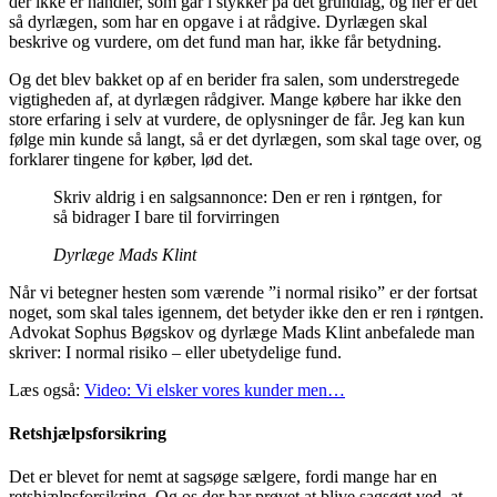
der ikke er handler, som går i stykker på det grundlag, og her er det
så dyrlægen, som har en opgave i at rådgive. Dyrlægen skal
beskrive og vurdere, om det fund man har, ikke får betydning.
Og det blev bakket op af en berider fra salen, som understregede
vigtigheden af, at dyrlægen rådgiver. Mange købere har ikke den
store erfaring i selv at vurdere, de oplysninger de får. Jeg kan kun
følge min kunde så langt, så er det dyrlægen, som skal tage over, og
forklarer tingene for køber, lød det.
Skriv aldrig i en salgsannonce: Den er ren i røntgen, for
så bidrager I bare til forvirringen
Dyrlæge Mads Klint
Når vi betegner hesten som værende ”i normal risiko” er der fortsat
noget, som skal tales igennem, det betyder ikke den er ren i røntgen.
Advokat Sophus Bøgskov og dyrlæge Mads Klint anbefalede man
skriver: I normal risiko – eller ubetydelige fund.
Læs også:
Video: Vi elsker vores kunder men…
Retshjælpsforsikring
Det er blevet for nemt at sagsøge sælgere, fordi mange har en
retshjælpsforsikring. Og os der har prøvet at blive sagsøgt ved, at