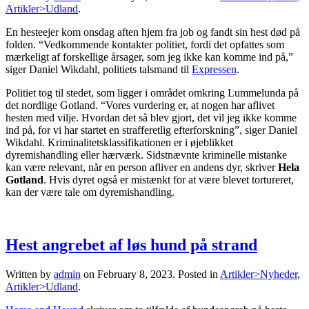
Artikler>Udland
.
En hesteejer kom onsdag aften hjem fra job og fandt sin hest død på
folden. “Vedkommende kontakter politiet, fordi det opfattes som
mærkeligt af forskellige årsager, som jeg ikke kan komme ind på,”
siger Daniel Wikdahl, politiets talsmand til
Expressen
.
Politiet tog til stedet, som ligger i området omkring Lummelunda på
det nordlige Gotland. “Vores vurdering er, at nogen har aflivet
hesten med vilje. Hvordan det så blev gjort, det vil jeg ikke komme
ind på, for vi har startet en strafferetlig efterforskning”, siger Daniel
Wikdahl. Kriminalitetsklassifikationen er i øjeblikket
dyremishandling eller hærværk. Sidstnævnte kriminelle mistanke
kan være relevant, når en person afliver en andens dyr, skriver
Hela
Gotland
. Hvis dyret også er mistænkt for at være blevet tortureret,
kan der være tale om dyremishandling.
Hest angrebet af løs hund på strand
Written by
admin
on
February 8, 2023
. Posted in
Artikler>Nyheder
,
Artikler>Udland
.