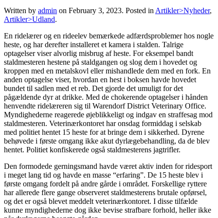
Written by
admin
on
February 3, 2023
. Posted in
Artikler>Nyheder
,
Artikler>Udland
.
En ridelærer og en rideelev bemærkede adfærdsproblemer hos nogle
heste, og har derefter installeret et kamera i stalden. Talrige
optagelser viser alvorlig misbrug af heste. For eksempel bandt
staldmesteren hestene på staldgangen og slog dem i hovedet og
kroppen med en metalskovl eller mishandlede dem med en fork. En
anden optagelse viser, hvordan en hest i boksen havde hovedet
bundet til sadlen med et reb. Det gjorde det umuligt for det
pågældende dyr at drikke. Med de chokerende optagelser i hånden
henvendte ridelæreren sig til Warendorf District Veterinary Office.
Myndighederne reagerede øjeblikkeligt og indgav en straffesag mod
staldmesteren. Veterinærkontoret har onsdag formiddag i selskab
med politiet hentet 15 heste for at bringe dem i sikkerhed. Dyrene
behøvede i første omgang ikke akut dyrlægebehandling, da de blev
hentet. Politiet konfiskerede også staldmesterens jagtrifler.
Den formodede gerningsmand havde været aktiv inden for ridesport
i meget lang tid og havde en masse “erfaring”. De 15 heste blev i
første omgang fordelt på andre gårde i området. Forskellige ryttere
har allerede flere gange observeret staldmesterens brutale opførsel,
og det er også blevet meddelt veterinærkontoret. I disse tilfælde
kunne myndighederne dog ikke bevise strafbare forhold, heller ikke