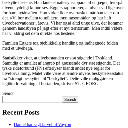
beskytte hestene. Han lånte et nattesynsapparat af en jæger, hvorpå
ulvene tydeligt kunne ses. Eggers rapporterer, at ulven sad lige over
for ham nytårsaften. Han virker ikke overrasket, når han taler om
det. »Vi bor mellem to militære træningsområder, og har haft
ulveobservationer i årevis. Vi har også altid unge ulve, der kommer
gennem landsbyen på jagt efter et nyt territorium. Men indtil videre
har vi aldrig set dem direkte hos hestene.”
Familien Eggers tog øjeblikkelig handling og indhegnede folden
med et ulvehegn.
Statistikker viser, at ulvebestanden er støt stigende i Tyskland.
Samtidig er antallet af angreb på græssende dyr støt stigende. Det
tyske rideforbund (FN) efterlyser blandt andet nye regler for
ulveforvaltning. Målet ville være at ændre ulvens beskyttelsesstatus
fra “strengt beskyttet” til “beskyttet”. Dette ville muliggøre en
legitim forvaltning af bestanden, skriver ST. GEORG.
Search
Search
Recent Posts
Daniel har sagt farvel til Vayron