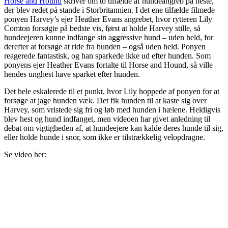
Horse and Hound
skriver om to tilfælde af hundeangreb på heste,
der blev redet på stande i Storbritannien. I det ene tilfælde filmede
ponyen Harvey’s ejer Heather Evans angrebet, hvor rytteren Lily
Comton forsøgte på bedste vis, først at holde Harvey stille, så
hundeejeren kunne indfange sin aggressive hund – uden held, for
derefter at forsøge at ride fra hunden – også uden held. Ponyen
reagerede fantastisk, og han sparkede ikke ud efter hunden. Som
ponyens ejer Heather Evans fortalte til Horse and Hound, så ville
hendes unghest have sparket efter hunden.
Det hele eskalerede til et punkt, hvor Lily hoppede af ponyen for at
forsøge at jage hunden væk. Det fik hunden til at kaste sig over
Harvey, som vristede sig fri og løb med hunden i hælene. Heldigvis
blev hest og hund indfanget, men videoen har givet anledning til
debat om vigtigheden af, at hundeejere kan kalde deres hunde til sig,
eller holde hunde i snor, som ikke er tilstrækkelig velopdragne.
Se video her: