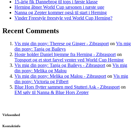
15-årig fik Dannebrog til tops i første klasse
Herning åbner World Cup sæsonen i næste uge
Nanna og Zepter kommer også til start i Herning
Vinder Freestyle freestyle ved World Cup Herning?
Recent Comments
Vis mig din pony: Therese og Ginger - Zibrasport
on
Vis mig
din pony: Tanja og Baileys
Hoste holder Daniel hjemme fra Herning - Zibrasport
on
Topsport og et stort farvel venter ved World Cup Herning
Vis mig din pony: Tanja og Baileys - Zibrasport
on
Vis mig
din pony: Melika og Malou
Vis mig din pony: Melika og Malou - Zibrasport
on
Vis mig
din pony: Victoria og Filbert
Blue Hors flytter sammen med Stutteri Ask - Zibrasport
on
EM sølv til Nanna & Blue Hors Zepter
Virksomhed
Kontaktinfo