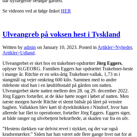
når dyrlægerne besøgte gården.
Se videoen ved at følge linket
HER
Ulveangreb på voksen hest i Tyskland
Written by
admin
on
January 10, 2023
. Posted in
Artikler>Nyheder
,
Artikler>Udland
.
Ulveangrebet er sket hos en trakehner-opdrætter
Jörg Eggers
,
oplyser St.GEORG. Familien Eggers har opdrættet Trakehner-heste
i mange år. Ritchie er en seks-årig Trakehner-vallak, 1,73 m i
stangmål og vejer omkring 600 kilo. Sammen med to andre
rideheste stod han i en løsdriftsstald på gården om natten.
Ulveangrebet skete natten mellem den 28. og 29. december 2022.
Jörg Eggers fortæller, at de ikke hørte noget i løbet af natten. Men
næste morgen havde Ritchie et slemt bidsår på låret på venstre
bagben. Vallakken blev kørt til dyreklinikken i Nindorf, hvor han
allerede har fået to operationer, fortæller Jörg Eggers. Eggers siger,
at både ranger og ulvebetjent bekræftede, at skaden var fra en ulv.
”Hestens dækken var delvist revet i stykker, og der var også
kradsemærker.” Siden har han været ude flere gange hver nat for at