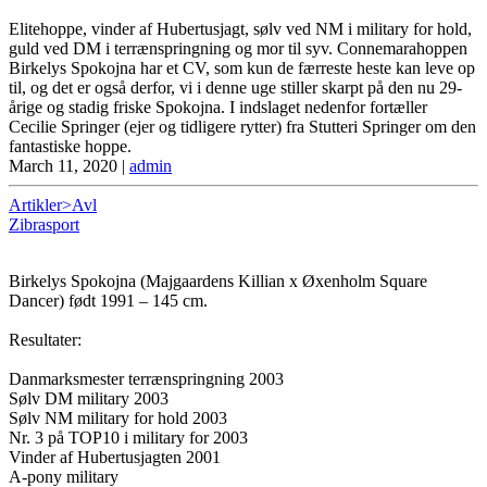
Elitehoppe, vinder af Hubertusjagt, sølv ved NM i military for hold,
guld ved DM i terrænspringning og mor til syv. Connemarahoppen
Birkelys Spokojna har et CV, som kun de færreste heste kan leve op
til, og det er også derfor, vi i denne uge stiller skarpt på den nu 29-
årige og stadig friske Spokojna. I indslaget nedenfor fortæller
Cecilie Springer (ejer og tidligere rytter) fra Stutteri Springer om den
fantastiske hoppe.
March 11, 2020
|
admin
Artikler>Avl
Zibrasport
Birkelys Spokojna (Majgaardens Killian x Øxenholm Square
Dancer) født 1991 – 145 cm.
Resultater:
Danmarksmester terrænspringning 2003
Sølv DM military 2003
Sølv NM military for hold 2003
Nr. 3 på TOP10 i military for 2003
Vinder af Hubertusjagten 2001
A-pony military