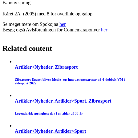
B-pony spring
Kåret 2A (2005) med 8 for overlinie og galop
Se meget mere om Spokojna
her
Besøg også Avlsforeningen for Connemaraponyer
her
Related content
Artikler>Nyheder, Zibrasport
Zibrasport Equest bliver Medie- og Innovationspartner på 4-dobbelt VM i
ridesport 2022
Artikler>Nyheder, Artikler>Sport, Zibrasport
Legendarisk springhest dør i en alder af 33 år
Artikler>Nyheder, Artikler>Sport