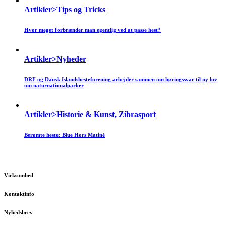
Artikler>Tips og Tricks
Hvor meget forbrænder man egentlig ved at passe hest?
Artikler>Nyheder
DRF og Dansk Islandshesteforening arbejder sammen om høringssvar til ny lov
om naturnationalparker
Artikler>Historie & Kunst, Zibrasport
Berømte heste: Blue Hors Matiné
Virksomhed
Kontaktinfo
Nyhedsbrev