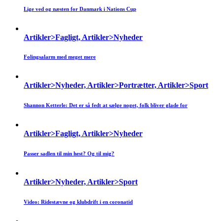
Lige ved og næsten for Danmark i Nations Cup
Artikler>Fagligt, Artikler>Nyheder
Folingsalarm med meget mere
Artikler>Nyheder, Artikler>Portrætter, Artikler>Sport
Shannon Ketterle: Det er så fedt at sælge noget, folk bliver glade for
Artikler>Fagligt, Artikler>Nyheder
Passer sadlen til min hest? Og til mig?
Artikler>Nyheder, Artikler>Sport
Video: Ridestævne og klubdrift i en coronatid