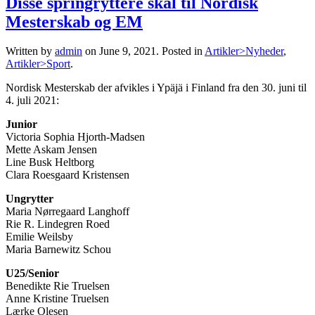
Disse springryttere skal til Nordisk
Mesterskab og EM
Written by
admin
on
June 9, 2021
. Posted in
Artikler>Nyheder
,
Artikler>Sport
.
Nordisk Mesterskab der afvikles i Ypäjä i Finland fra den 30. juni til
4. juli 2021:
Junior
Victoria Sophia Hjorth-Madsen
Mette Askam Jensen
Line Busk Heltborg
Clara Roesgaard Kristensen
Ungrytter
Maria Nørregaard Langhoff
Rie R. Lindegren Roed
Emilie Weilsby
Maria Barnewitz Schou
U25/Senior
Benedikte Rie Truelsen
Anne Kristine Truelsen
Lærke Olesen