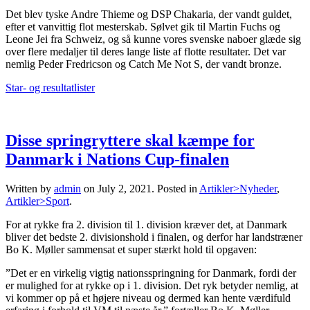
Det blev tyske Andre Thieme og DSP Chakaria, der vandt guldet,
efter et vanvittig flot mesterskab. Sølvet gik til Martin Fuchs og
Leone Jei fra Schweiz, og så kunne vores svenske naboer glæde sig
over flere medaljer til deres lange liste af flotte resultater. Det var
nemlig Peder Fredricson og Catch Me Not S, der vandt bronze.
Star- og resultatlister
Disse springryttere skal kæmpe for
Danmark i Nations Cup-finalen
Written by
admin
on
July 2, 2021
. Posted in
Artikler>Nyheder
,
Artikler>Sport
.
For at rykke fra 2. division til 1. division kræver det, at Danmark
bliver det bedste 2. divisionshold i finalen, og derfor har landstræner
Bo K. Møller sammensat et super stærkt hold til opgaven:
”Det er en virkelig vigtig nationsspringning for Danmark, fordi der
er mulighed for at rykke op i 1. division. Det ryk betyder nemlig, at
vi kommer op på et højere niveau og dermed kan hente værdifuld