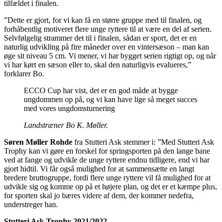
tilfældet i finalen.
”Dette er gjort, for vi kan få en større gruppe med til finalen, og
forhåbentlig motiveret flere unge ryttere til at være en del af serien.
Selvfølgelig strammer det til i finalen, sådan er sport, det er en
naturlig udvikling på fire måneder over en vintersæson – man kan
øge sit niveau 5 cm. Vi mener, vi har bygget serien rigtigt op, og når
vi har kørt en sæson eller to, skal den naturligvis evalueres,”
forklarer Bo.
ECCO Cup har vist, det er en god måde at bygge
ungdommen op på, og vi kan have lige så meget succes
med vores ungdomsturnering
Landstræner Bo K. Møller.
Søren Møller Rohde
fra Stutteri Ask stemmer i: ”Med Stutteri Ask
Trophy kan vi gøre en forskel for springsporten på den lange bane
ved at fange og udvikle de unge ryttere endnu tidligere, end vi har
gjort hidtil. Vi får også mulighed for at sammensætte en langt
bredere bruttogruppe, fordi flere unge ryttere vil få mulighed for at
udvikle sig og komme op på et højere plan, og det er et kæmpe plus,
for sporten skal jo bæres videre af dem, der kommer nedefra,
understreger han.
Stutteri Ask Trophy 2021/2022