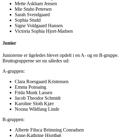
Mette Askham Jensen
Mie Stuhr-Petersen
Sarah Svendgaard
Sophia Studd
Signe Voldgaard Hansen
Victoria Sophia Hjort-Madsen
Junior
Juniorerne er ligeledes blevet opdelt i en A- og en B-gruppe.
Bruttogrupperne ser nu således ud:
A-gruppen:
Clara Roesgaard Kristensen
Emma Ponsaing
Frida Munk Lassen
Jacob Theodor Schmidt
Karoline Sloth Kjær
Noona Wildfang Linde
B-gruppen:
Alberte Filuca Brünning Conradsen
Anne-Kathrine Hjorthøj