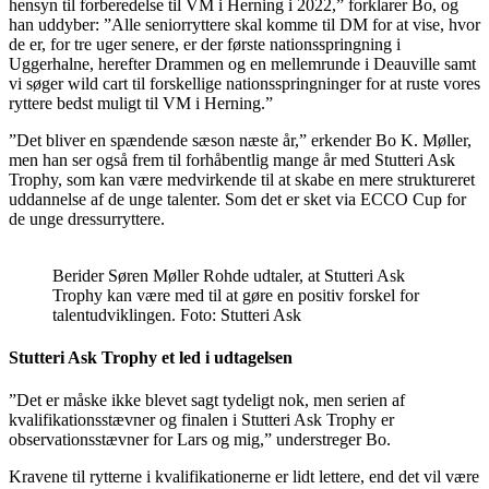
hensyn til forberedelse til VM i Herning i 2022,” forklarer Bo, og
han uddyber: ”Alle seniorryttere skal komme til DM for at vise, hvor
de er, for tre uger senere, er der første nationsspringning i
Uggerhalne, herefter Drammen og en mellemrunde i Deauville samt
vi søger wild cart til forskellige nationsspringninger for at ruste vores
ryttere bedst muligt til VM i Herning.”
”Det bliver en spændende sæson næste år,” erkender Bo K. Møller,
men han ser også frem til forhåbentlig mange år med Stutteri Ask
Trophy, som kan være medvirkende til at skabe en mere struktureret
uddannelse af de unge talenter. Som det er sket via ECCO Cup for
de unge dressurryttere.
Berider Søren Møller Rohde udtaler, at Stutteri Ask
Trophy kan være med til at gøre en positiv forskel for
talentudviklingen. Foto: Stutteri Ask
Stutteri Ask Trophy et led i udtagelsen
”Det er måske ikke blevet sagt tydeligt nok, men serien af
kvalifikationsstævner og finalen i Stutteri Ask Trophy er
observationsstævner for Lars og mig,” understreger Bo.
Kravene til rytterne i kvalifikationerne er lidt lettere, end det vil være