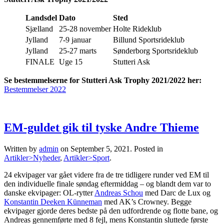
Landsdel
Dato
Sted
Sjælland
25-28 november
Holte Rideklub
Jylland
7-9 januar
Billund Sportsrideklub
Jylland
25-27 marts
Sønderborg Sportsrideklub
FINALE
Uge 15
Stutteri Ask
Se bestemmelserne for Stutteri Ask Trophy 2021/2022 her:
Bestemmelser 2022
EM-guldet gik til tyske Andre Thieme
Written by
admin
on
September 5, 2021
. Posted in
Artikler>Nyheder
,
Artikler>Sport
.
24 ekvipager var gået videre fra de tre tidligere runder ved EM til
den individuelle finale søndag eftermiddag – og blandt dem var to
danske ekvipager: OL-rytter
Andreas Schou
med Darc de Lux og
Konstantin Deeken Künneman
med AK’s Crowney. Begge
ekvipager gjorde deres bedste på den udfordrende og flotte bane, og
Andreas gennemførte med 8 fejl, mens Konstantin sluttede første