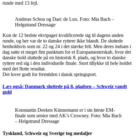
runde med 13 fejl.
Andreas Schou og Darc de Lux. Foto: Mia Bach –
Helgstrand Dressage
Kun de 12 bedste ekvipager kvalificerede sig til dagens anden
runde, og her var de to danske ryttere ikke blandt. De sluttede
henholdsvis som nr. 22 og 24 i det stærke felt. Men deres indsats i
dag satte et meget fint punktum for et Europamesterskab, hvor det
danske hold sluttede på en historisk 8. plads, og hvor to danske
ryttere red sig i den individuelle finale. Stort tillykke til hele holdet
med det flotte resultat.
Det lover godt for fremtiden i dansk springsport.
Læs også: Danmark sluttede på 8. pladsen – Schweiz vandt
guld
Konstantin Deeken Künnemann er i sin første EM-
finale som senior med AK’s Crowney. Foto: Mia Bach
– Helgstrand Dressage
Tyskland, Schweiz og Sverige tog medaljer