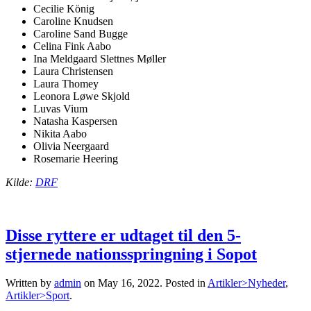
Cecilie König
Caroline Knudsen
Caroline Sand Bugge
Celina Fink Aabo
Ina Meldgaard Slettnes Møller
Laura Christensen
Laura Thomey
Leonora Løwe Skjold
Luvas Vium
Natasha Kaspersen
Nikita Aabo
Olivia Neergaard
Rosemarie Heering
Kilde:
DRF
Disse ryttere er udtaget til den 5-
stjernede nationsspringning i Sopot
Written by
admin
on
May 16, 2022
. Posted in
Artikler>Nyheder
,
Artikler>Sport
.