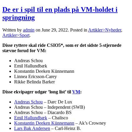
De er i spil til en plads på VM-holdet i
springning
Written by
admin
on
June 29, 2022
. Posted in
Artikler>Nyheder
,
Artikler>Sport
.
Disse ryttere skal ride CSIO5*, som er det sidste 5-stjernede
stævne forud for VM:
Andreas Schou
Emil Hallundbæk
Konstantin Deeken Künnemann
Linnea Ericsson-Carey
Rikke Belinda Barker
Disse ekvipager udgør ’long list’ til
VM
:
Andreas Schou
– Darc De Lux
Andreas Schou – Independent (SWB)
Andreas Schou – Diacardo BS
Emil Hallundbæk
– Chalisco
Konstantin Deeken Künnemann
– Ak’s Crowney
Lars Bak Andersen
– Carl-Heinz B.