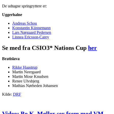
De udtagne springryttere er:
Uggerhalne
Andreas Schou
Konstantin Künnemann
Lars Nørgaard Pedersen
Linnea Ericsson-Carey
Se med fra CSIO3* Nations Cup
her
Bratislava
Rikke Haastrup
Martin Neergaard
Martin Mose Knudsen
Renee Ulvsbjerg
Mathias Nørheden Johansen
Kilde:
DRF
Video: Bo K. Møller ser frem mod VM