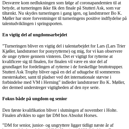
Desværre kom nedlukningen som følge af coronapandemien til at
betyde, at turneringen ikke fik den finale på Stutteri Ask, som var
tiltænkt. Nu skydes turneringen i gang igen, og landstræner Bo K.
Møller har store forventninger til turneringens positive indflydelse på
talentudviklingen i springsporten.
En vigtig del af ungdomsarbejdet
”Turneringen bliver en vigtig del i talentarbejdet for Lars (Lars Trier
Kjøller, landstræner for ponyrytterne) og mig, for vi kan observere
de unge ryttere gennem vinteren. Det er vigtigt for rytterne at
kvalificere sig til finalen, for finalen vil være en stor del af
grundlaget for fordelingen af rytterne i de forskellige bruttotrupper.
Stutteri Ask Trophy bliver også en del af udtagelse til sommerens
mesterskaber, samt til pladser ved det internationale stævne i
forbindelse med VM i Herning” indleder landstræner Bo K. Møller,
der dermed understreger vigtigheden af den nye serie.
Fokus både på ungdom og senior
Den første kvalifikation bliver i slutningen af november i Holte.
Finalen afvikles to uger før DM hos Absolut Horses.
”DM for senior, junior- og ungryttere ligger tidligt næste år af