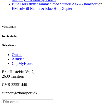
Blue Hors flytter sammen med Stutteri Ask - Zibrasport
on
EM sølv til Nanna & Blue Hors Zepter
Virksomhed
Kontaktinfo
Nyhedsbrev
Om os
Artikler
ClipMyHorse
Erik Husfeldts Vej 7,
2630 Taastrup
CVR 32551440
support@zibrasport.dk