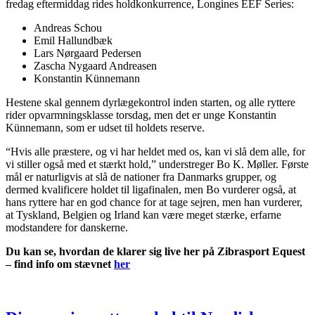
fredag eftermiddag rides holdkonkurrence, Longines EEF Series:
Andreas Schou
Emil Hallundbæk
Lars Nørgaard Pedersen
Zascha Nygaard Andreasen
Konstantin Künnemann
Hestene skal gennem dyrlægekontrol inden starten, og alle ryttere
rider opvarmningsklasse torsdag, men det er unge Konstantin
Künnemann, som er udset til holdets reserve.
“Hvis alle præstere, og vi har heldet med os, kan vi slå dem alle, for
vi stiller også med et stærkt hold,” understreger Bo K. Møller. Første
mål er naturligvis at slå de nationer fra Danmarks grupper, og
dermed kvalificere holdet til ligafinalen, men Bo vurderer også, at
hans ryttere har en god chance for at tage sejren, men han vurderer,
at Tyskland, Belgien og Irland kan være meget stærke, erfarne
modstandere for danskerne.
Du kan se, hvordan de klarer sig live her på Zibrasport Equest
– find info om stævnet
her