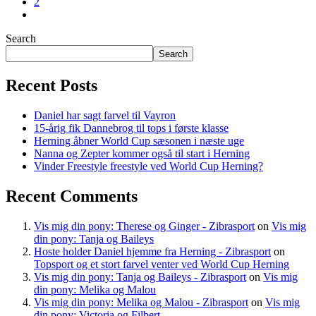
2
Search
Search
Recent Posts
Daniel har sagt farvel til Vayron
15-årig fik Dannebrog til tops i første klasse
Herning åbner World Cup sæsonen i næste uge
Nanna og Zepter kommer også til start i Herning
Vinder Freestyle freestyle ved World Cup Herning?
Recent Comments
Vis mig din pony: Therese og Ginger - Zibrasport
on
Vis mig
din pony: Tanja og Baileys
Hoste holder Daniel hjemme fra Herning - Zibrasport
on
Topsport og et stort farvel venter ved World Cup Herning
Vis mig din pony: Tanja og Baileys - Zibrasport
on
Vis mig
din pony: Melika og Malou
Vis mig din pony: Melika og Malou - Zibrasport
on
Vis mig
din pony: Victoria og Filbert