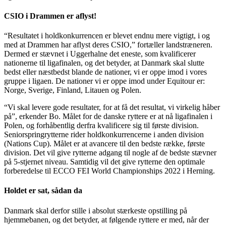
CSIO i Drammen er aflyst!
“Resultatet i holdkonkurrencen er blevet endnu mere vigtigt, i og
med at Drammen har aflyst deres CSIO,” fortæller landstræneren.
Dermed er stævnet i Uggerhalne det eneste, som kvalificerer
nationerne til ligafinalen, og det betyder, at Danmark skal slutte
bedst eller næstbedst blande de nationer, vi er oppe imod i vores
gruppe i ligaen. De nationer vi er oppe imod under Equitour er:
Norge, Sverige, Finland, Litauen og Polen.
“Vi skal levere gode resultater, for at få det resultat, vi virkelig håber
på”, erkender Bo. Målet for de danske ryttere er at nå ligafinalen i
Polen, og forhåbentlig derfra kvalificere sig til første division.
Seniorspringrytterne rider holdkonkurrencerne i anden division
(Nations Cup). Målet er at avancere til den bedste række, første
division. Det vil give rytterne adgang til nogle af de bedste stævner
på 5-stjernet niveau. Samtidig vil det give rytterne den optimale
forberedelse til ECCO FEI World Championships 2022 i Herning.
Holdet er sat, sådan da
Danmark skal derfor stille i absolut stærkeste opstilling på
hjemmebanen, og det betyder, at følgende ryttere er med, når der