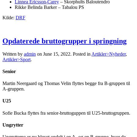
Linnea Ericsson-Carey
– Skorphults Baloutendro
Rikke Belinda Barker – Tabalou PS
Kilde:
DRF
Opdaterede bruttogrupper i springning
Written by
admin
on
June 15, 2022
. Posted in
Artikler>Nyheder
,
Artikler>Sport
.
Senior
Martin Neergaard og Thomas Velin flyttes begge fra B-gruppen til
A-gruppen.
U25
Sofie Bucka flyttes fra senior-bruttoguppen til U25-bruttogruppen.
Ungrytter
Ungrytterne er nu blevet opdelt i en A- og en B-gruppe, hvor de