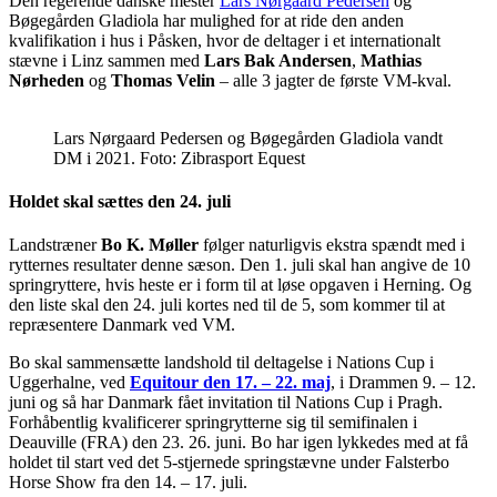
Den regerende danske mester
Lars Nørgaard Pedersen
og
Bøgegården Gladiola har mulighed for at ride den anden
kvalifikation i hus i Påsken, hvor de deltager i et internationalt
stævne i Linz sammen med
Lars Bak Andersen
,
Mathias
Nørheden
og
Thomas Velin
– alle 3 jagter de første VM-kval.
Lars Nørgaard Pedersen og Bøgegården Gladiola vandt
DM i 2021. Foto: Zibrasport Equest
Holdet skal sættes den 24. juli
Landstræner
Bo K. Møller
følger naturligvis ekstra spændt med i
rytternes resultater denne sæson. Den 1. juli skal han angive de 10
springryttere, hvis heste er i form til at løse opgaven i Herning. Og
den liste skal den 24. juli kortes ned til de 5, som kommer til at
repræsentere Danmark ved VM.
Bo skal sammensætte landshold til deltagelse i Nations Cup i
Uggerhalne, ved
Equitour den 17. – 22. maj
, i Drammen 9. – 12.
juni og så har Danmark fået invitation til Nations Cup i Pragh.
Forhåbentlig kvalificerer springrytterne sig til semifinalen i
Deauville (FRA) den 23. 26. juni. Bo har igen lykkedes med at få
holdet til start ved det 5-stjernede springstævne under Falsterbo
Horse Show fra den 14. – 17. juli.