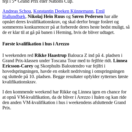
fejl i 5* Grand Prix eller Nations Cup.
Andreas Schou
,
Konstantin Deeken Künnemann
,
Emil
Hallundbæk
,
Nikolaj Hein Ruus
og
Søren Pedersen
har alle
opnået deres kvalifikationskrav, og skal derfor bruge foråret og
sommerens konkurrencer på at forberede deres heste bedst muligt, så
de er klar til at gå på banen i Herning, hvis de bliver udtaget.
Første kvalifikation i hus i Arezzo
I weekenden red
Rikke Haastrup
Balouca Z ind på 4. pladsen i
Grand Prix-klassen under Toscana Tour med to fejlfrie ridt.
Linnea
Ericsson-Carey
og Skorphults Baloutendro var fejlfri i
hovedspringningen, havde en enkelt nedrivning i omspringningen
og sluttede på 10. pladsen. Begge resultater opfylder rytternes første
kvalifikationskrav.
I den kommende weekend har Rikke og Linnea igen en chance for
at opnå VM-kvalifikation, da de bliver i Arezzo i Italen og kan ride
den anden VM-kvalifikation i hus i weekendens afsluttende Grand
Prix.