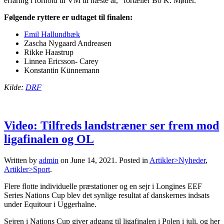
erfaring i forhold til VM til næste år,” fortæller Bo K. Møller.
Følgende ryttere er udtaget til finalen:
Emil Hallundbæk
Zascha Nygaard Andreasen
Rikke Haastrup
Linnea Ericsson- Carey
Konstantin Künnemann
Kilde:
DRF
Video: Tilfreds landstræner ser frem mod
ligafinalen og OL
Written by
admin
on
June 14, 2021
. Posted in
Artikler>Nyheder
,
Artikler>Sport
.
Flere flotte individuelle præstationer og en sejr i Longines EEF
Series Nations Cup blev det synlige resultat af danskernes indsats
under Equitour i Uggerhalne.
Sejren i Nations Cup giver adgang til ligafinalen i Polen i juli, og her