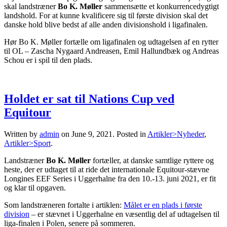
skal landstræner
Bo K. Møller
sammensætte et konkurrencedygtigt
landshold. For at kunne kvalificere sig til første division skal det
danske hold blive bedst af alle anden divisionshold i ligafinalen.
Hør Bo K. Møller fortælle om ligafinalen og udtagelsen af en rytter
til OL – Zascha Nygaard Andreasen, Emil Hallundbæk og Andreas
Schou er i spil til den plads.
Holdet er sat til Nations Cup ved
Equitour
Written by
admin
on
June 9, 2021
. Posted in
Artikler>Nyheder
,
Artikler>Sport
.
Landstræner
Bo K. Møller
fortæller, at danske samtlige ryttere og
heste, der er udtaget til at ride det internationale Equitour-stævne
Longines EEF Series i Uggerhalne fra den 10.-13. juni 2021, er fit
og klar til opgaven.
Som landstræneren fortalte i artiklen:
Målet er en plads i første
division
– er stævnet i Uggerhalne en væsentlig del af udtagelsen til
liga-finalen i Polen, senere på sommeren.