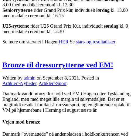
8.00 med medalje ceremoni kl. 12.30
Seniorrytterne
rider Grand Prix kür, individuelt
lørdag
kl. 13.00
med medalje ceremoni kl. 16.15
U25-rytterne
rider U25 Grand Prix Kür, individuelt
søndag
kl. 9
med medalje ceremoni kl. 12.30
Se mere om stævnet i Hagen
HER
Se
start- og resultatlister
Bronze til dressurrytterne ved EM!
Written by
admin
on
September 8, 2021
. Posted in
Artikler>Nyheder
,
Artikler>Sport
.
Danmark vandt bronze for hold ved EM i Hagen efter Tyskland og
England, men med meget lille margin til sølvmedaljen. Det er et
pragtfuldt resultat for dansk dressursport, og en glimrende optakt til
VM på hjemmebane i Herning til august næste år.
Vejen mod bronze
Danmark ”overnattede” på andenpladsen i holdkonkurrencen ved