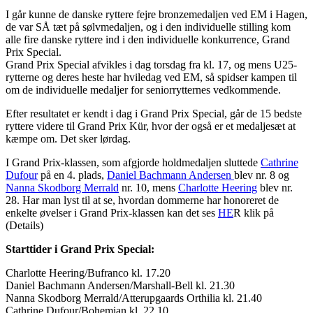
I går kunne de danske ryttere fejre bronzemedaljen ved EM i Hagen,
de var SÅ tæt på sølvmedaljen, og i den individuelle stilling kom
alle fire danske ryttere ind i den individuelle konkurrence, Grand
Prix Special.
Grand Prix Special afvikles i dag torsdag fra kl. 17, og mens U25-
rytterne og deres heste har hviledag ved EM, så spidser kampen til
om de individuelle medaljer for seniorrytternes vedkommende.
Efter resultatet er kendt i dag i Grand Prix Special, går de 15 bedste
ryttere videre til Grand Prix Kür, hvor der også er et medaljesæt at
kæmpe om. Det sker lørdag.
I Grand Prix-klassen, som afgjorde holdmedaljen sluttede
Cathrine
Dufour
på en 4. plads,
Daniel Bachmann Andersen
blev nr. 8 og
Nanna Skodborg Merrald
nr. 10, mens
Charlotte Heering
blev nr.
28. Har man lyst til at se, hvordan dommerne har honoreret de
enkelte øvelser i Grand Prix-klassen kan det ses
HE
R klik på
(Details)
Starttider i Grand Prix Special:
Charlotte Heering/Bufranco kl. 17.20
Daniel Bachmann Andersen/Marshall-Bell kl. 21.30
Nanna Skodborg Merrald/Atterupgaards Orthilia kl. 21.40
Cathrine Dufour/Bohemian kl. 22.10