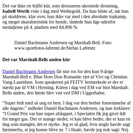
Det var ikke en fejlfri kür, som dressurens ukronede dronning,
Isabell Werth
viste i dag med Weihegold. Da hun hilste af, tak hun
på skuldrene, klar over, hun ikke var med i den absolutte topkamp,
og meget ukarakteristisk for hende, sluttede hun lige udenfor
medaljerne på 4. pladsen med 84.896 %
Daniel Bachmann Andersen og Marshall-Bell. Foto:
www.sportfotos-lafrentz.de/Stefan Lafrentz
Det var Marshall-Bells anden kür
Daniel Bachmann Andersen
får stor ros for den kun 9-årige
Marshall-Bell e. Blue Hors Don Romantic ejet af Vivi og Christian
Vang-Lauridsen. Som speakeren på FEITV bemærkede er der et
stærkt par til VM i Herning. Küren i dag ved EM var blot Marshall-
Bells anden, den første blev vist ved DM i Uggerhalne.
“Super fedt med så ung en hest. I dag var den bedste fornemmelse af
alle dagene,” indleder Daniel Bachmann Andersen, og han forklarer:
“I Grand Prix var han super afslappet, i Specialen fik jeg givet lidt
for meget gas. Der er mange steder, vi kan blive bedre, der er kun en
ting som mangler, det er styrke. Jeg er så glad, hvis nogle havde sagt
hjemmefra, at jeg kunne blive nr. 7 i finale, havde jeg nok sagt: Nej.