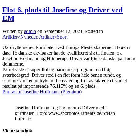
Flot 6. plads til Josefine og Driver ved
EM
Written by
admin
on
September 12, 2021
. Posted in
Artikler>Nyheder
,
Artikler>Sport
.
U25-rytterne red kürfinalen ved Europa Mesterskaberne i Hagen i
dag. To danske ekvipager havde kvalificeret sig til finalen, og
Josefine Hoffmann og Hønnerups Driver var første danske par foran
dommerne.
Parret viste et super flot og harmonisk program med høj
sværhedsgrad. Driver stod i en flot form hele banen rundt, og
serierne samt en udtryksfuld passage og fri trav sikrede et samlet
resultat på imponerende 76,115% og en 6. plads.
Portræt af Josefine Hoffmann (Premium)
Josefine Hoffmann og Hønnerups Driver med i
kürfinalen. Foto: www.sportfotos-lafrentz.de/Stefan
Lafrentz
Victoria udgik