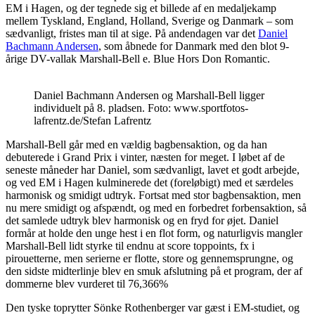
EM i Hagen, og der tegnede sig et billede af en medaljekamp
mellem Tyskland, England, Holland, Sverige og Danmark – som
sædvanligt, fristes man til at sige. På andendagen var det
Daniel
Bachmann Andersen
, som åbnede for Danmark med den blot 9-
årige DV-vallak Marshall-Bell e. Blue Hors Don Romantic.
Daniel Bachmann Andersen og Marshall-Bell ligger
individuelt på 8. pladsen. Foto: www.sportfotos-
lafrentz.de/Stefan Lafrentz
Marshall-Bell går med en vældig bagbensaktion, og da han
debuterede i Grand Prix i vinter, næsten for meget. I løbet af de
seneste måneder har Daniel, som sædvanligt, lavet et godt arbejde,
og ved EM i Hagen kulminerede det (foreløbigt) med et særdeles
harmonisk og smidigt udtryk. Fortsat med stor bagbensaktion, men
nu mere smidigt og afspændt, og med en forbedret forbensaktion, så
det samlede udtryk blev harmonisk og en fryd for øjet. Daniel
formår at holde den unge hest i en flot form, og naturligvis mangler
Marshall-Bell lidt styrke til endnu at score toppoints, fx i
pirouetterne, men serierne er flotte, store og gennemsprungne, og
den sidste midterlinje blev en smuk afslutning på et program, der af
dommerne blev vurderet til 76,366%
Den tyske toprytter Sönke Rothenberger var gæst i EM-studiet, og