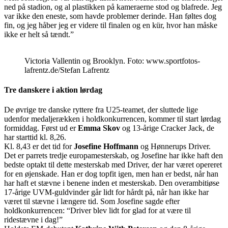
ned på stadion, og al plastikken på kameraerne stod og blafrede. Jeg
var ikke den eneste, som havde problemer derinde. Han føltes dog
fin, og jeg håber jeg er videre til finalen og en kür, hvor han måske
ikke er helt så tændt.”
Victoria Vallentin og Brooklyn. Foto: www.sportfotos-
lafrentz.de/Stefan Lafrentz
Tre danskere i aktion lørdag
De øvrige tre danske ryttere fra U25-teamet, der sluttede lige
udenfor medaljerækken i holdkonkurrencen, kommer til start lørdag
formiddag. Først ud er
Emma Skov
og 13-årige Cracker Jack, de
har starttid kl. 8,26.
Kl. 8,43 er det tid for
Josefine Hoffmann
og Hønnerups Driver.
Det er parrets tredje europamesterskab, og Josefine har ikke haft den
bedste optakt til dette mesterskab med Driver, der har været opereret
for en øjenskade. Han er dog topfit igen, men han er bedst, når han
har haft et stævne i benene inden et mesterskab. Den overambitiøse
17-årige UVM-guldvinder går lidt for hårdt på, når han ikke har
været til stævne i længere tid. Som Josefine sagde efter
holdkonkurrencen: “Driver blev lidt for glad for at være til
ridestævne i dag!”