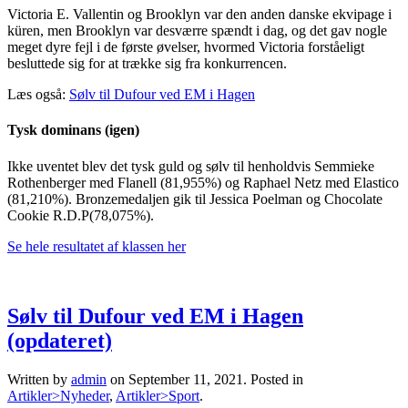
Victoria E. Vallentin og Brooklyn var den anden danske ekvipage i
küren, men Brooklyn var desværre spændt i dag, og det gav nogle
meget dyre fejl i de første øvelser, hvormed Victoria forståeligt
besluttede sig for at trække sig fra konkurrencen.
Læs også:
Sølv til Dufour ved EM i Hagen
Tysk dominans (igen)
Ikke uventet blev det tysk guld og sølv til henholdvis Semmieke
Rothenberger med Flanell (81,955%) og Raphael Netz med Elastico
(81,210%). Bronzemedaljen gik til Jessica Poelman og Chocolate
Cookie R.D.P(78,075%).
Se hele resultatet af klassen her
Sølv til Dufour ved EM i Hagen
(opdateret)
Written by
admin
on
September 11, 2021
. Posted in
Artikler>Nyheder
,
Artikler>Sport
.