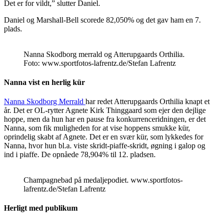
Det er for vildt,” slutter Daniel.
Daniel og Marshall-Bell scorede 82,050% og det gav ham en 7.
plads.
Nanna Skodborg merrald og Atterupgaards Orthilia.
Foto: www.sportfotos-lafrentz.de/Stefan Lafrentz
Nanna vist en herlig kür
Nanna Skodborg Merrald
har redet Atterupgaards Orthilia knapt et
år. Det er OL-rytter Agnete Kirk Thinggaard som ejer den dejlige
hoppe, men da hun har en pause fra konkurrenceridningen, er det
Nanna, som fik muligheden for at vise hoppens smukke kür,
oprindelig skabt af Agnete. Det er en svær kür, som lykkedes for
Nanna, hvor hun bl.a. viste skridt-piaffe-skridt, øgning i galop og
ind i piaffe. De opnåede 78,904% til 12. pladsen.
Champagnebad på medaljepodiet. www.sportfotos-
lafrentz.de/Stefan Lafrentz
Herligt med publikum