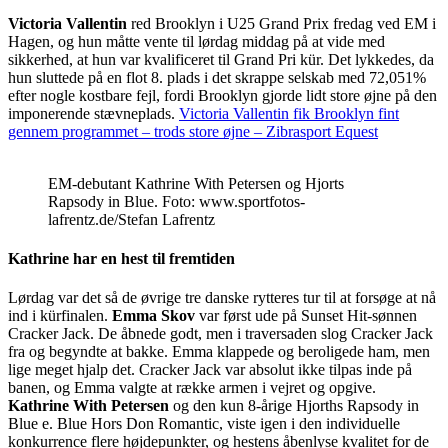
Victoria Vallentin
red Brooklyn i U25 Grand Prix fredag ved EM i
Hagen, og hun måtte vente til lørdag middag på at vide med
sikkerhed, at hun var kvalificeret til Grand Pri kür. Det lykkedes, da
hun sluttede på en flot 8. plads i det skrappe selskab med 72,051%
efter nogle kostbare fejl, fordi Brooklyn gjorde lidt store øjne på den
imponerende stævneplads.
Victoria Vallentin fik Brooklyn fint
gennem programmet – trods store øjne – Zibrasport Equest
EM-debutant Kathrine With Petersen og Hjorts
Rapsody in Blue. Foto: www.sportfotos-
lafrentz.de/Stefan Lafrentz
Kathrine har en hest til fremtiden
Lørdag var det så de øvrige tre danske rytteres tur til at forsøge at nå
ind i kürfinalen.
Emma Skov
var først ude på Sunset Hit-sønnen
Cracker Jack. De åbnede godt, men i traversaden slog Cracker Jack
fra og begyndte at bakke. Emma klappede og beroligede ham, men
lige meget hjalp det. Cracker Jack var absolut ikke tilpas inde på
banen, og Emma valgte at række armen i vejret og opgive.
Kathrine With Petersen
og den kun 8-årige Hjorths Rapsody in
Blue e. Blue Hors Don Romantic, viste igen i den individuelle
konkurrence flere højdepunkter, og hestens åbenlyse kvalitet for de