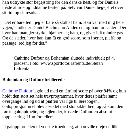
han udtrykte stor begejstring for den danske hest, og for Daniels
måde at ride og uddanne hesten på. Selv var Daniel begejstret over
sit ridt og sit resultat:
”Det er bare fedt, jeg er bare så stolt af ham. Han var med mig hele
vejen,” indleder Daniel Bachmann Andersen, og han fortsætter ”Der
hvor han mangler styrke, hjælper jeg ham, og giver lidt mindre gas.
Og de steder, hvor han kan få en god score, som i serier, piaffe og
passage, red jeg for det.”
Cathrine Dufour og Bohemian sluttede individuelt på 4.
pladsen. Foto: www.sportfotos-lafrentz.de/Stefan
Lafrentz
Bohemian og Dufour brillierede
Cathrine Dufour
lagde ud med en tårnhøj score på over 84% og hun
holdt den stort set hele travprogrammet, hvor deres piaffer samt
overgange ind og ud af piaffen var lige til lærebogen.
Galopprogrammet blev afviklet med stor sikkerhed, og så kom den
første galoppiruette, og fejlen der, kostede Dufour en absolut
topplacering. Hun fortæller:
”I galoppirouetten til venstre troede jeg, at han ville dreje en lille