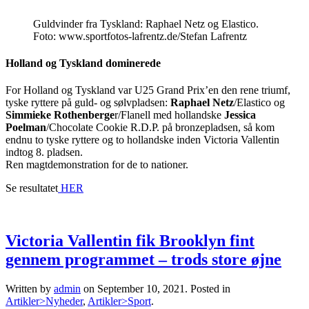
Guldvinder fra Tyskland: Raphael Netz og Elastico.
Foto: www.sportfotos-lafrentz.de/Stefan Lafrentz
Holland og Tyskland dominerede
For Holland og Tyskland var U25 Grand Prix’en den rene triumf,
tyske ryttere på guld- og sølvpladsen:
Raphael Netz
/Elastico og
Simmieke Rothenberge
r/Flanell med hollandske
Jessica
Poelman
/Chocolate Cookie R.D.P. på bronzepladsen, så kom
endnu to tyske ryttere og to hollandske inden Victoria Vallentin
indtog 8. pladsen.
Ren magtdemonstration for de to nationer.
Se resultatet
HER
Victoria Vallentin fik Brooklyn fint
gennem programmet – trods store øjne
Written by
admin
on
September 10, 2021
. Posted in
Artikler>Nyheder
,
Artikler>Sport
.