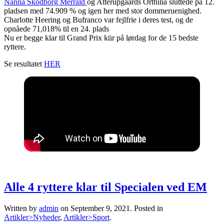
Nanna Skodborg Merrald
og Atterupgaards Orthilia sluttede på 12.
pladsen med 74.909 % og igen her med stor dommeruenighed.
Charlotte Heering og Bufranco var fejlfrie i deres test, og de
opnåede 71,018% til en 24. plads
Nu er begge klar til Grand Prix kür på lørdag for de 15 bedste
ryttere.
Se resultatet
HER
Alle 4 ryttere klar til Specialen ved EM
Written by
admin
on
September 9, 2021
. Posted in
Artikler>Nyheder
,
Artikler>Sport
.