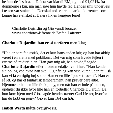
besluttede Jessica, at Dalera var klar til EM, og med 91,021% fra
dommerne i kür, må man sige hun havde ret. Hendes smil undervejs
i testen var smittende. Der skal nok være et par konkurrenter, som
kunne have ønsket at Dalera fik en længere ferie!
Charlotte Dujardin og Gio vandt bronze.
www.sportfotos-lafrentz.de/Stefan Lafrentz
Charlotte Dujardin: han er så uerfaren men klog
“Han er bare fantastisk, det er kun hans anden kür, og han har aldrig
været i en arena med publikum. Det var mig som lavede fejlen i
etterne på midterlinjen. Han gav mig alt, han havde,” sagde
Charlotte Dujardin
efter bronzemedaljen var i hus. “Han kender
sit job, og ved hvad han skal. Og når jeg kan vise küren uden fejl, så
kan vi få en rigtig høj score. Han er en lille “pocket-rocket”. Han er
så let, og har et fantastisk temperament, han prøver bare altid.
Hjemme er han en lille fræk pony, men når han er inde på banen,
opdager du ikke hvor lille han er, fortæller Charlotte Dujardin. Da
hun kom hjem med Gio, sagde hendes træner Carl Hester, hvorfor
har du købt en pony? Gio er kun 164 cm høj.
Isabell Werth måtte overgive sig