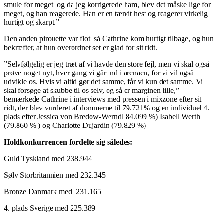
smule for meget, og da jeg korrigerede ham, blev det måske lige for
meget, og han reagerede. Han er en tændt hest og reagerer virkelig
hurtigt og skarpt.”
Den anden pirouette var flot, så Cathrine kom hurtigt tilbage, og hun
bekræfter, at hun overordnet set er glad for sit ridt.
”Selvfølgelig er jeg træt af vi havde den store fejl, men vi skal også
prøve noget nyt, hver gang vi går ind i arenaen, for vi vil også
udvikle os. Hvis vi altid gør det samme, får vi kun det samme. Vi
skal forsøge at skubbe til os selv, og så er marginen lille,”
bemærkede Cathrine i interviews med pressen i mixzone efter sit
ridt, der blev vurderet af dommerne til 79.721% og en individuel 4.
plads efter Jessica von Bredow-Werndl 84.099 %) Isabell Werth
(79.860 % ) og Charlotte Dujardin (79.829 %)
Holdkonkurrencen fordelte sig således:
Guld Tyskland med 238.944
Sølv Storbritannien med 232.345
Bronze Danmark med 231.165
4. plads Sverige med 225.389