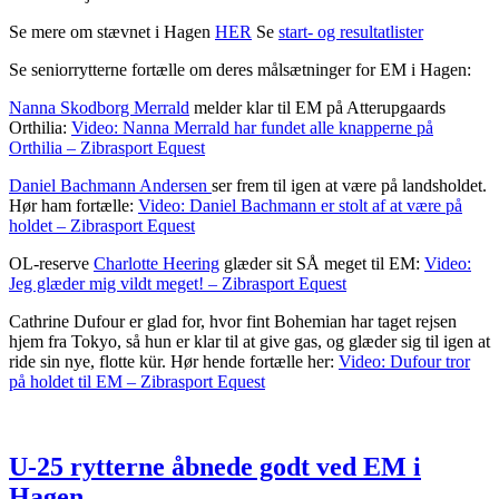
Se mere om stævnet i Hagen
HER
Se
start- og resultatlister
Se seniorrytterne fortælle om deres målsætninger for EM i Hagen:
Nanna Skodborg Merrald
melder klar til EM på Atterupgaards
Orthilia:
Video: Nanna Merrald har fundet alle knapperne på
Orthilia – Zibrasport Equest
Daniel Bachmann Andersen
ser frem til igen at være på landsholdet.
Hør ham fortælle:
Video: Daniel Bachmann er stolt af at være på
holdet – Zibrasport Equest
OL-reserve
Charlotte Heering
glæder sit SÅ meget til EM:
Video:
Jeg glæder mig vildt meget! – Zibrasport Equest
Cathrine Dufour er glad for, hvor fint Bohemian har taget rejsen
hjem fra Tokyo, så hun er klar til at give gas, og glæder sig til igen at
ride sin nye, flotte kür. Hør hende fortælle her:
Video: Dufour tror
på holdet til EM – Zibrasport Equest
U-25 rytterne åbnede godt ved EM i
Hagen