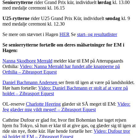
Seniorrytterne
rider Grand Prix kür, individuelt
lørdag
kl. 13.00
med medalje ceremoni kl. 16.15
U25-rytterne
rider U25 Grand Prix Kür, individuelt
søndag
kl. 9
med medalje ceremoni kl. 12.30
Se mere om stævnet i Hagen
HER
Se
start- og resultatlister
Se seniorrytterne fortælle om deres målsætninger for EM i
Hagen:
Nanna Skodborg Merrald
melder klar til EM på Atterupgaards
Orthilia:
Video: Nanna Merrald har fundet alle knapperne på
Orthilia – Zibrasport Equest
Daniel Bachmann Andersen
ser frem til igen at være på landsholdet.
Hør ham fortælle:
Video: Daniel Bachmann er stolt af at være på
holdet – Zibrasport Equest
OL-reserve
Charlotte Heering
glæder sit SÅ meget til EM:
Video:
Jeg glæder mig vildt meget! – Zibrasport Equest
Cathrine Dufour er glad for, hvor fint Bohemian har taget rejsen
hjem fra Tokyo, så hun er klar til at give gas, og glæder sig til igen at
ride sin nye, flotte kür. Hør hende fortælle her:
Video: Dufour tror
på holdet til EM – Zibrasport Equest