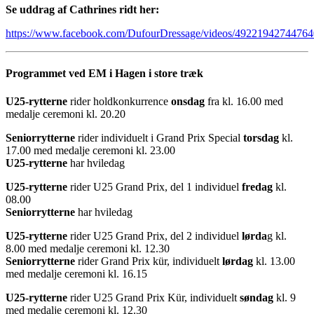
Se uddrag af Cathrines ridt her:
https://www.facebook.com/DufourDressage/videos/49221942744764
Programmet ved EM i Hagen i store træk
U25-rytterne
rider holdkonkurrence
onsdag
fra kl. 16.00 med
medalje ceremoni kl. 20.20
Seniorrytterne
rider individuelt i Grand Prix Special
torsdag
kl.
17.00 med medalje ceremoni kl. 23.00
U25-rytterne
har hviledag
U25-rytterne
rider U25 Grand Prix, del 1 individuel
fredag
kl.
08.00
Seniorrytterne
har hviledag
U25-rytterne
rider U25 Grand Prix, del 2 individuel
lørda
g kl.
8.00 med medalje ceremoni kl. 12.30
Seniorrytterne
rider Grand Prix kür, individuelt
lørdag
kl. 13.00
med medalje ceremoni kl. 16.15
U25-rytterne
rider U25 Grand Prix Kür, individuelt
søndag
kl. 9
med medalje ceremoni kl. 12.30