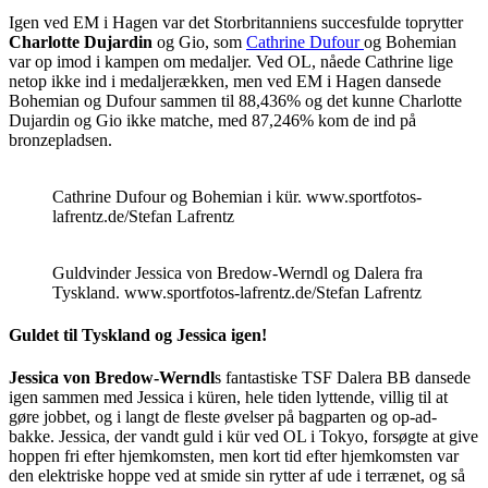
Igen ved EM i Hagen var det Storbritanniens succesfulde toprytter
Charlotte Dujardin
og Gio, som
Cathrine Dufour
og Bohemian
var op imod i kampen om medaljer. Ved OL, nåede Cathrine lige
netop ikke ind i medaljerækken, men ved EM i Hagen dansede
Bohemian og Dufour sammen til 88,436% og det kunne Charlotte
Dujardin og Gio ikke matche, med 87,246% kom de ind på
bronzepladsen.
Cathrine Dufour og Bohemian i kür. www.sportfotos-
lafrentz.de/Stefan Lafrentz
Guldvinder Jessica von Bredow-Werndl og Dalera fra
Tyskland. www.sportfotos-lafrentz.de/Stefan Lafrentz
Guldet til Tyskland og Jessica igen!
Jessica von Bredow-Werndl
s fantastiske TSF Dalera BB dansede
igen sammen med Jessica i küren, hele tiden lyttende, villig til at
gøre jobbet, og i langt de fleste øvelser på bagparten og op-ad-
bakke. Jessica, der vandt guld i kür ved OL i Tokyo, forsøgte at give
hoppen fri efter hjemkomsten, men kort tid efter hjemkomsten var
den elektriske hoppe ved at smide sin rytter af ude i terrænet, og så