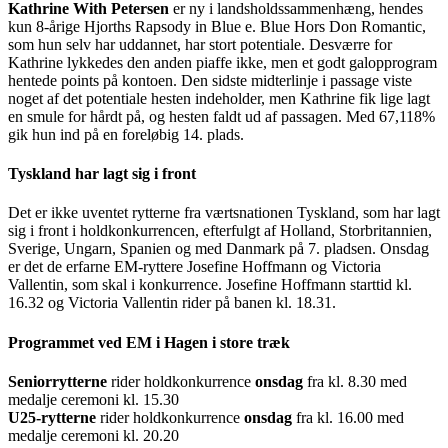
Kathrine With Petersen
er ny i landsholdssammenhæng, hendes
kun 8-årige Hjorths Rapsody in Blue e. Blue Hors Don Romantic,
som hun selv har uddannet, har stort potentiale. Desværre for
Kathrine lykkedes den anden piaffe ikke, men et godt galopprogram
hentede points på kontoen. Den sidste midterlinje i passage viste
noget af det potentiale hesten indeholder, men Kathrine fik lige lagt
en smule for hårdt på, og hesten faldt ud af passagen. Med 67,118%
gik hun ind på en foreløbig 14. plads.
Tyskland har lagt sig i front
Det er ikke uventet rytterne fra værtsnationen Tyskland, som har lagt
sig i front i holdkonkurrencen, efterfulgt af Holland, Storbritannien,
Sverige, Ungarn, Spanien og med Danmark på 7. pladsen. Onsdag
er det de erfarne EM-ryttere Josefine Hoffmann og Victoria
Vallentin, som skal i konkurrence. Josefine Hoffmann starttid kl.
16.32 og Victoria Vallentin rider på banen kl. 18.31.
Programmet ved EM i Hagen i store træk
Seniorrytterne
rider holdkonkurrence
onsdag
fra kl. 8.30 med
medalje ceremoni kl. 15.30
U25-rytterne
rider holdkonkurrence
onsdag
fra kl. 16.00 med
medalje ceremoni kl. 20.20