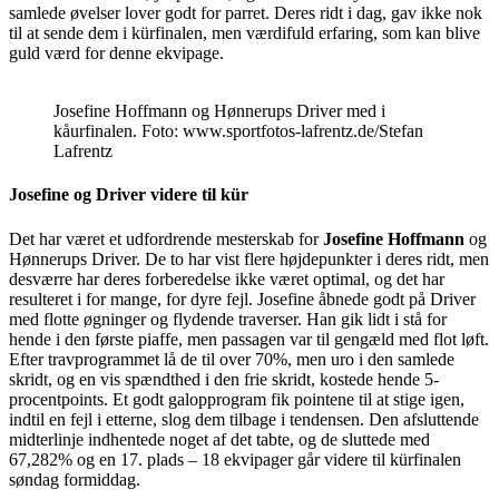
samlede øvelser lover godt for parret. Deres ridt i dag, gav ikke nok
til at sende dem i kürfinalen, men værdifuld erfaring, som kan blive
guld værd for denne ekvipage.
Josefine Hoffmann og Hønnerups Driver med i
kåurfinalen. Foto: www.sportfotos-lafrentz.de/Stefan
Lafrentz
Josefine og Driver videre til kür
Det har været et udfordrende mesterskab for
Josefine Hoffmann
og
Hønnerups Driver. De to har vist flere højdepunkter i deres ridt, men
desværre har deres forberedelse ikke været optimal, og det har
resulteret i for mange, for dyre fejl. Josefine åbnede godt på Driver
med flotte øgninger og flydende traverser. Han gik lidt i stå for
hende i den første piaffe, men passagen var til gengæld med flot løft.
Efter travprogrammet lå de til over 70%, men uro i den samlede
skridt, og en vis spændthed i den frie skridt, kostede hende 5-
procentpoints. Et godt galopprogram fik pointene til at stige igen,
indtil en fejl i etterne, slog dem tilbage i tendensen. Den afsluttende
midterlinje indhentede noget af det tabte, og de sluttede med
67,282% og en 17. plads – 18 ekvipager går videre til kürfinalen
søndag formiddag.