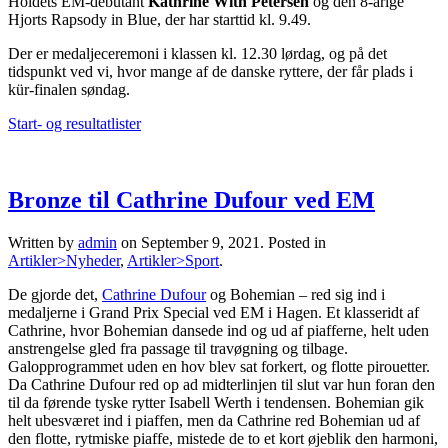
Holdets EM-debutant
Kathrine With Petersen
og den 8-årige
Hjorts Rapsody in Blue, der har starttid kl. 9.49.
Der er medaljeceremoni i klassen kl. 12.30 lørdag, og på det
tidspunkt ved vi, hvor mange af de danske ryttere, der får plads i
kür-finalen søndag.
Start- og resultatlister
Bronze til Cathrine Dufour ved EM
Written by
admin
on
September 9, 2021
. Posted in
Artikler>Nyheder
,
Artikler>Sport
.
De gjorde det,
Cathrine Dufour
og Bohemian – red sig ind i
medaljerne i Grand Prix Special ved EM i Hagen. Et klasseridt af
Cathrine, hvor Bohemian dansede ind og ud af piafferne, helt uden
anstrengelse gled fra passage til travøgning og tilbage.
Galopprogrammet uden en hov blev sat forkert, og flotte pirouetter.
Da Cathrine Dufour red op ad midterlinjen til slut var hun foran den
til da førende tyske rytter Isabell Werth i tendensen. Bohemian gik
helt ubesværet ind i piaffen, men da Cathrine red Bohemian ud af
den flotte, rytmiske piaffe, mistede de to et kort øjeblik den harmoni,