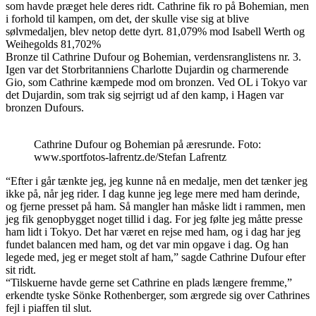
som havde præget hele deres ridt. Cathrine fik ro på Bohemian, men
i forhold til kampen, om det, der skulle vise sig at blive
sølvmedaljen, blev netop dette dyrt. 81,079% mod Isabell Werth og
Weihegolds 81,702%
Bronze til Cathrine Dufour og Bohemian, verdensranglistens nr. 3.
Igen var det Storbritanniens Charlotte Dujardin og charmerende
Gio, som Cathrine kæmpede mod om bronzen. Ved OL i Tokyo var
det Dujardin, som trak sig sejrrigt ud af den kamp, i Hagen var
bronzen Dufours.
Cathrine Dufour og Bohemian på æresrunde. Foto:
www.sportfotos-lafrentz.de/Stefan Lafrentz
“Efter i går tænkte jeg, jeg kunne nå en medalje, men det tænker jeg
ikke på, når jeg rider. I dag kunne jeg lege mere med ham derinde,
og fjerne presset på ham. Så mangler han måske lidt i rammen, men
jeg fik genopbygget noget tillid i dag. For jeg følte jeg måtte presse
ham lidt i Tokyo. Det har været en rejse med ham, og i dag har jeg
fundet balancen med ham, og det var min opgave i dag. Og han
legede med, jeg er meget stolt af ham,” sagde Cathrine Dufour efter
sit ridt.
“Tilskuerne havde gerne set Cathrine en plads længere fremme,”
erkendte tyske Sönke Rothenberger, som ærgrede sig over Cathrines
fejl i piaffen til slut.