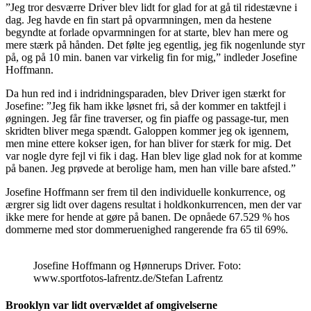
”Jeg tror desværre Driver blev lidt for glad for at gå til ridestævne i
dag. Jeg havde en fin start på opvarmningen, men da hestene
begyndte at forlade opvarmningen for at starte, blev han mere og
mere stærk på hånden. Det følte jeg egentlig, jeg fik nogenlunde styr
på, og på 10 min. banen var virkelig fin for mig,” indleder Josefine
Hoffmann.
Da hun red ind i indridningsparaden, blev Driver igen stærkt for
Josefine: ”Jeg fik ham ikke løsnet fri, så der kommer en taktfejl i
øgningen. Jeg får fine traverser, og fin piaffe og passage-tur, men
skridten bliver mega spændt. Galoppen kommer jeg ok igennem,
men mine ettere kokser igen, for han bliver for stærk for mig. Det
var nogle dyre fejl vi fik i dag. Han blev lige glad nok for at komme
på banen. Jeg prøvede at berolige ham, men han ville bare afsted.”
Josefine Hoffmann ser frem til den individuelle konkurrence, og
ærgrer sig lidt over dagens resultat i holdkonkurrencen, men der var
ikke mere for hende at gøre på banen. De opnåede 67.529 % hos
dommerne med stor dommeruenighed rangerende fra 65 til 69%.
Josefine Hoffmann og Hønnerups Driver. Foto:
www.sportfotos-lafrentz.de/Stefan Lafrentz
Brooklyn var lidt overvældet af omgivelserne