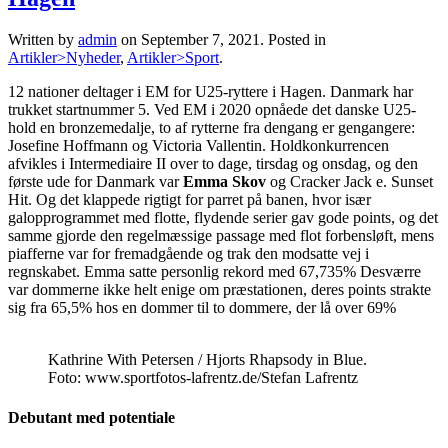
Written by
admin
on
September 7, 2021
. Posted in
Artikler>Nyheder
,
Artikler>Sport
.
12 nationer deltager i EM for U25-ryttere i Hagen. Danmark har
trukket startnummer 5. Ved EM i 2020 opnåede det danske U25-
hold en bronzemedalje, to af rytterne fra dengang er gengangere:
Josefine Hoffmann og Victoria Vallentin. Holdkonkurrencen
afvikles i Intermediaire II over to dage, tirsdag og onsdag, og den
første ude for Danmark var
Emma Skov
og Cracker Jack e. Sunset
Hit. Og det klappede rigtigt for parret på banen, hvor især
galopprogrammet med flotte, flydende serier gav gode points, og det
samme gjorde den regelmæssige passage med flot forbensløft, mens
piafferne var for fremadgående og trak den modsatte vej i
regnskabet. Emma satte personlig rekord med 67,735% Desværre
var dommerne ikke helt enige om præstationen, deres points strakte
sig fra 65,5% hos en dommer til to dommere, der lå over 69%
Kathrine With Petersen / Hjorts Rhapsody in Blue.
Foto: www.sportfotos-lafrentz.de/Stefan Lafrentz
Debutant med potentiale