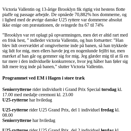
Victoria Vallentin og 13-årige Brooklyn fik rigtig vist hestens flotte
piaffe og passage arbejde. De opnåede 70,882% hos dommerne, og
i lighed med de øvrige danske U25 ryttere var dommerne absolut
ikke enige om præstationen, de svingede fra 67 til 74%
”Brooklyn var ret oplagt på opvarmningen, men det er altid rart med
en frisk hest, ” indleder victoria Vallentin, og hun fortsætter: ”Han
blev lidt overvældet af omgivelserne inde på banen, så han trykkede
sig lidt for mig, men ellers havde jeg en nogenlunde fejlfri tur, men
mærket af han går og gemmer sig for mig. Jeg glæder mig til at få en
tur mere i den individuelle konkurrence, hvor jeg håber han føler sig
lidt mere tryg inde på banen,” slutter Victoria Vallentin.
Programmet ved EM i Hagen i store træk
Seniorrytterne
rider individuelt i Grand Prix Special
torsdag
kl.
17.00 med medalje ceremoni kl. 23.00
U25-rytterne
har hviledag
U25-rytterne
rider U25 Grand Prix, del 1 individuel
fredag
kl.
08.00
Seniorrytterne
har hviledag
U25-rytterne
rider U25 Grand Prix, del 2 individuel
lørda
g kl.