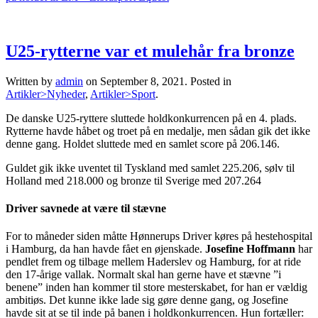
U25-rytterne var et mulehår fra bronze
Written by
admin
on
September 8, 2021
. Posted in
Artikler>Nyheder
,
Artikler>Sport
.
De danske U25-ryttere sluttede holdkonkurrencen på en 4. plads.
Rytterne havde håbet og troet på en medalje, men sådan gik det ikke
denne gang. Holdet sluttede med en samlet score på 206.146.
Guldet gik ikke uventet til Tyskland med samlet 225.206, sølv til
Holland med 218.000 og bronze til Sverige med 207.264
Driver savnede at være til stævne
For to måneder siden måtte Hønnerups Driver køres på hestehospital
i Hamburg, da han havde fået en øjenskade.
Josefine Hoffmann
har
pendlet frem og tilbage mellem Haderslev og Hamburg, for at ride
den 17-årige vallak. Normalt skal han gerne have et stævne ”i
benene” inden han kommer til store mesterskabet, for han er vældig
ambitiøs. Det kunne ikke lade sig gøre denne gang, og Josefine
havde sit at se til inde på banen i holdkonkurrencen. Hun fortæller: