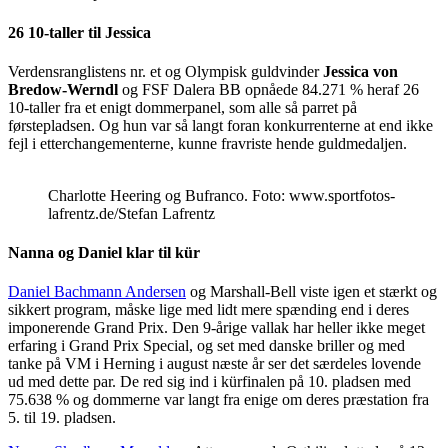
26 10-taller til Jessica
Verdensranglistens nr. et og Olympisk guldvinder
Jessica von
Bredow-Werndl
og FSF Dalera BB opnåede 84.271 % heraf 26
10-taller fra et enigt dommerpanel, som alle så parret på
førstepladsen. Og hun var så langt foran konkurrenterne at end ikke
fejl i etterchangementerne, kunne fravriste hende guldmedaljen.
Charlotte Heering og Bufranco. Foto: www.sportfotos-
lafrentz.de/Stefan Lafrentz
Nanna og Daniel klar til kür
Daniel Bachmann Andersen
og Marshall-Bell viste igen et stærkt og
sikkert program, måske lige med lidt mere spænding end i deres
imponerende Grand Prix. Den 9-årige vallak har heller ikke meget
erfaring i Grand Prix Special, og set med danske briller og med
tanke på VM i Herning i august næste år ser det særdeles lovende
ud med dette par. De red sig ind i kürfinalen på 10. pladsen med
75.638 % og dommerne var langt fra enige om deres præstation fra
5. til 19. pladsen.