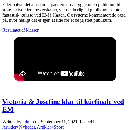
Efter halvandet år i coronapandemiens skygge uden publikum til
store, betydelige mesterskaber, var det herligt at publikum skabte en
fantastisk kulisse ved EM i Hagen. Og rytterne kommenterede også
på, hvor herligt det er igen at ride for et begejstret publikum.
Resultatet af klassen
Victoria & Josefine klar til kürfinale ved
EM
Written by
admin
on
September 11, 2021
. Posted in
Artikler>Nyheder
,
Artikler>Sport
.