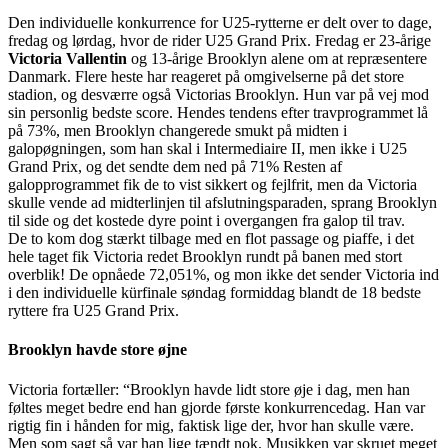
Den individuelle konkurrence for U25-rytterne er delt over to dage,
fredag og lørdag, hvor de rider U25 Grand Prix. Fredag er 23-årige
Victoria Vallentin
og 13-årige Brooklyn alene om at repræsentere
Danmark. Flere heste har reageret på omgivelserne på det store
stadion, og desværre også Victorias Brooklyn. Hun var på vej mod
sin personlig bedste score. Hendes tendens efter travprogrammet lå
på 73%, men Brooklyn changerede smukt på midten i
galopøgningen, som han skal i Intermediaire II, men ikke i U25
Grand Prix, og det sendte dem ned på 71% Resten af
galopprogrammet fik de to vist sikkert og fejlfrit, men da Victoria
skulle vende ad midterlinjen til afslutningsparaden, sprang Brooklyn
til side og det kostede dyre point i overgangen fra galop til trav.
De to kom dog stærkt tilbage med en flot passage og piaffe, i det
hele taget fik Victoria redet Brooklyn rundt på banen med stort
overblik! De opnåede 72,051%, og mon ikke det sender Victoria ind
i den individuelle kürfinale søndag formiddag blandt de 18 bedste
ryttere fra U25 Grand Prix.
Brooklyn havde store øjne
Victoria fortæller: “Brooklyn havde lidt store øje i dag, men han
føltes meget bedre end han gjorde første konkurrencedag. Han var
rigtig fin i hånden for mig, faktisk lige der, hvor han skulle være.
Men som sagt så var han lige tændt nok. Musikken var skruet meget