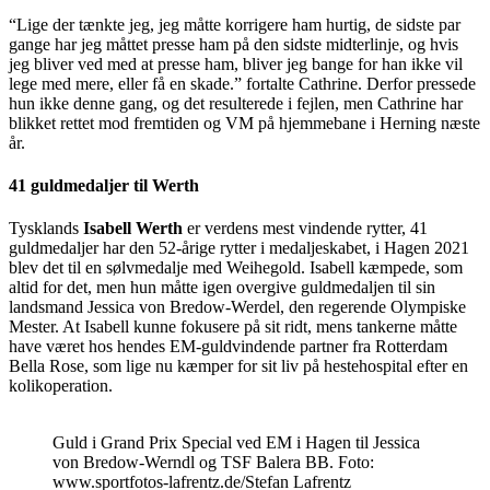
“Lige der tænkte jeg, jeg måtte korrigere ham hurtig, de sidste par
gange har jeg måttet presse ham på den sidste midterlinje, og hvis
jeg bliver ved med at presse ham, bliver jeg bange for han ikke vil
lege med mere, eller få en skade.” fortalte Cathrine. Derfor pressede
hun ikke denne gang, og det resulterede i fejlen, men Cathrine har
blikket rettet mod fremtiden og VM på hjemmebane i Herning næste
år.
41 guldmedaljer til Werth
Tysklands
Isabell Werth
er verdens mest vindende rytter, 41
guldmedaljer har den 52-årige rytter i medaljeskabet, i Hagen 2021
blev det til en sølvmedalje med Weihegold. Isabell kæmpede, som
altid for det, men hun måtte igen overgive guldmedaljen til sin
landsmand Jessica von Bredow-Werdel, den regerende Olympiske
Mester. At Isabell kunne fokusere på sit ridt, mens tankerne måtte
have været hos hendes EM-guldvindende partner fra Rotterdam
Bella Rose, som lige nu kæmper for sit liv på hestehospital efter en
kolikoperation.
Guld i Grand Prix Special ved EM i Hagen til Jessica
von Bredow-Werndl og TSF Balera BB. Foto:
www.sportfotos-lafrentz.de/Stefan Lafrentz