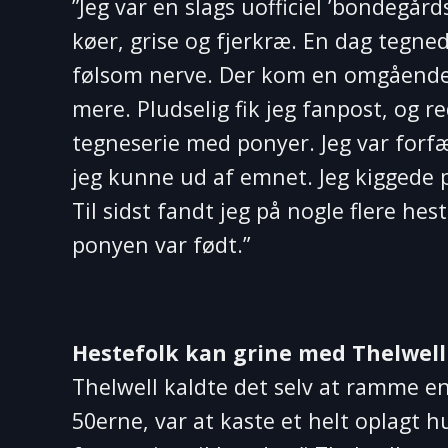
”Jeg var en slags uofficiel ’bondegård
køer, grise og fjerkræ. En dag tegn
følsom nerve. Der kom en omgående 
mere. Pludselig fik jeg fanpost, og 
tegneserie med ponyer. Jeg var forfær
jeg kunne ud af emnet. Jeg kiggede p
Til sidst fandt jeg på nogle flere hes
ponyen var født.”
Hestefolk kan grine med Thelwell
Thelwell kaldte det selv at ramme en
50erne, var at kaste et helt oplagt 