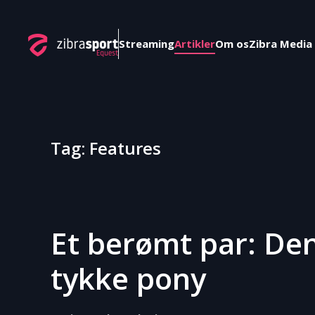
Skip to main content
Streaming
Artikler
Om os
Zibra Media
Tag:
Features
Et berømt par: Den
tykke pony