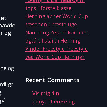
tops i første klasse
Herning åbner World Cup
det
sæsonen i næste uge
 havde
r og
Nanna og Zepter kommer
også til start i Herning
Vinder Freestyle freestyle
ved World Cup Herning?
gne og
Recent Comments
rdlige
g
Vis mig din
 på
pony: Therese og