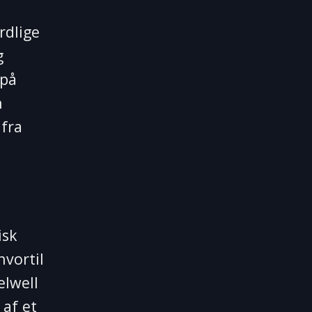
rdlige
g
 på
n
 fra
isk
hvortil
elwell
 af et