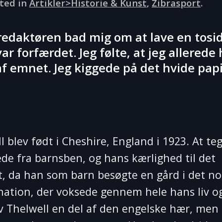
sted in
Artikler>Historie & Kunst
,
Zibrasport
.
g redaktøren bad mig om at lave en tosi
r forfærdet. Jeg følte, at jeg allerede
af emnet. Jeg kiggede på det hvide papi
blev født i Cheshire, England i 1923. At te
rede fra barnsben, og hans kærlighed til det
rt, da han som barn besøgte en gård i det no
ination, der voksede gennem hele hans liv o
lev Thelwell en del af den engelske hær, men