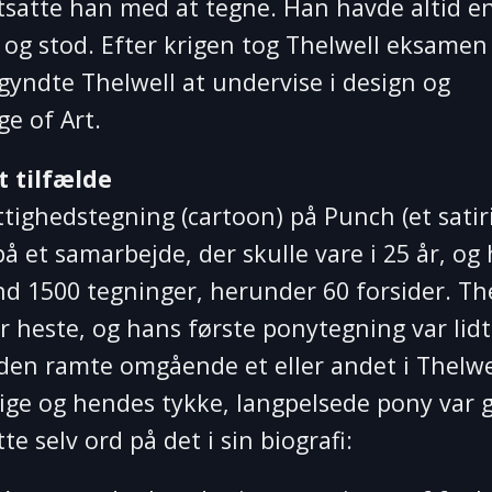
rtsatte han med at tegne. Han havde altid e
og stod. Efter krigen tog Thelwell eksamen
egyndte Thelwell at undervise i design og
e of Art.
t tilfælde
tighedstegning (cartoon) på Punch (et satir
 på et samarbejde, der skulle vare i 25 år, og 
d 1500 tegninger, herunder 60 forsider. Th
r heste, og hans første ponytegning var lidt
g den ramte omgående et eller andet i Thelwe
pige og hendes tykke, langpelsede pony var 
e selv ord på det i sin biografi: