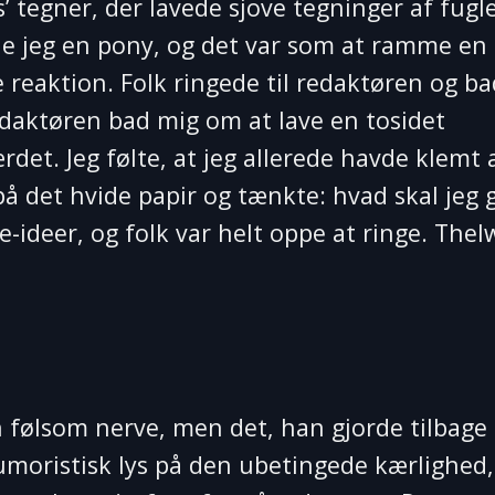
s’ tegner, der lavede sjove tegninger af fugle
ede jeg en pony, og det var som at ramme en
reaktion. Folk ringede til redaktøren og b
redaktøren bad mig om at lave en tosidet
det. Jeg følte, at jeg allerede havde klemt a
å det hvide papir og tænkte: hvad skal jeg 
te-ideer, og folk var helt oppe at ringe. Thel
 følsom nerve, men det, han gjorde tilbage 
humoristisk lys på den ubetingede kærlighed,