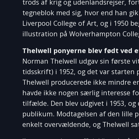
trods af krig og udenlandsrejser, fo
tegneblok med sig, hvor end han gik 
Liverpool College of Art, og i 1950 b
illustration på Wolverhampton Colleg
Thelwell ponyerne blev født ved e
Norman Thelwell udgav sin første vit
tidsskrift) i 1952, og det var starten
Thelwell producerede ikke mindre en
havde ikke nogen særlig interesse fo
tilfælde. Den blev udgivet i 1953, o
publikum. Modtagelsen af den lille 
enkelt overvældende, og Thelwell satt