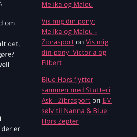
,
Melika og Malou
Vis mig din pony:
ad om
Melika og Malou -
Zibrasport
on
Vis mig
lt det,
din pony: Victoria og
gøre?
Filbert
well
Blue Hors flytter
sammen med Stutteri
Ask - Zibrasport
on
EM
sølv til Nanna & Blue
i
Hors Zepter
 der er