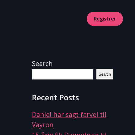
Registrer
Search
Search
Recent Posts
Daniel har sagt farvel til
Vayron
15-årig fik Dannebrog til