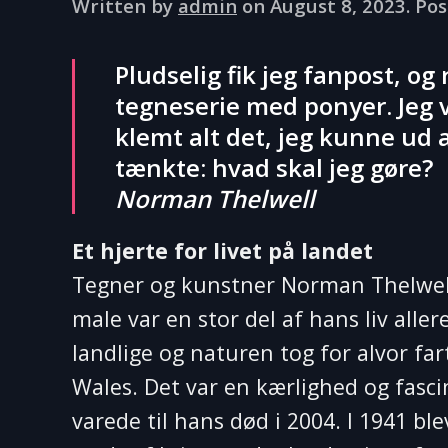
Written by
admin
on
August 8, 2023
. Po
Pludselig fik jeg fanpost, o
tegneserie med ponyer. Jeg va
klemt alt det, jeg kunne ud 
tænkte: hvad skal jeg gøre?
Norman Thelwell
Et hjerte for livet på landet
Tegner og kunstner Norman Thelwell 
male var en stor del af hans liv alle
landlige og naturen tog for alvor fa
Wales. Det var en kærlighed og fasc
varede til hans død i 2004. I 1941 b