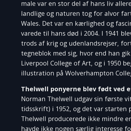
male var en stor del af hans liv alle
landlige og naturen tog for alvor fa
Wales. Det var en kærlighed og fasc
varede til hans død i 2004. I 1941 b
trods af krig og udenlandsrejser, fo
tegneblok med sig, hvor end han gik 
Liverpool College of Art, og i 1950 b
illustration på Wolverhampton Colleg
Thelwell ponyerne blev født ved e
Norman Thelwell udgav sin første vit
tidsskrift) i 1952, og det var starten
Thelwell producerede ikke mindre en
havde ikke nogen særlig interesse fo