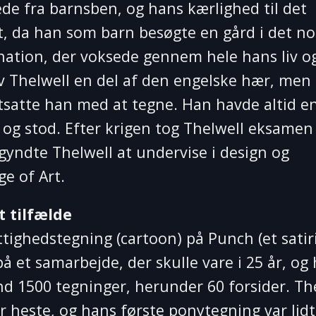
rede fra barnsben, og hans kærlighed til det
rt, da han som barn besøgte en gård i det no
ination, der voksede gennem hele hans liv o
lev Thelwell en del af den engelske hær, men
rtsatte han med at tegne. Han havde altid e
og stod. Efter krigen tog Thelwell eksamen
egyndte Thelwell at undervise i design og
e of Art.
t tilfælde
tighedstegning (cartoon) på Punch (et satir
 på et samarbejde, der skulle vare i 25 år, og 
d 1500 tegninger, herunder 60 forsider. Th
r heste, og hans første ponytegning var lidt