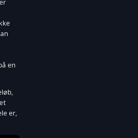
er
ykke
kan
 på en
eløb,
et
le er,