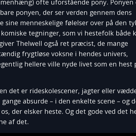
sammenhæng) ofte uforstående pony. Ponyen 
r bare ponyen, der ser verden gennem dens
le sine menneskelige følelser over på den t
 komiske tegninger, som vi hestefolk både 
iver Thelwell også ret præcist, de mange
stændig frygtløse voksne i hendes univers,
egentlig hellere ville nyde livet som en hest
en det er rideskolescener, jagter eller vædd
 gange absurde – i den enkelte scene – og d
 os, der elsker heste. Og det gode ved det he
ne af det.