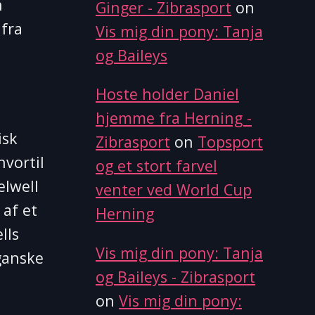
n
Ginger - Zibrasport
on
 fra
Vis mig din pony: Tanja
og Baileys
Hoste holder Daniel
hjemme fra Herning -
isk
Zibrasport
on
Topsport
hvortil
og et stort farvel
elwell
venter ved World Cup
 af et
Herning
lls
Vis mig din pony: Tanja
ganske
og Baileys - Zibrasport
on
Vis mig din pony: