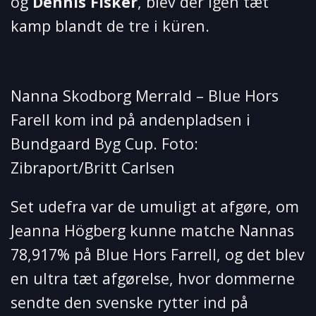
og
Dennis Fisker
, blev der igen tæt
kamp blandt de tre i küren.
Nanna Skodborg Merrald – Blue Hors
Farell kom ind på andenpladsen i
Bundgaard Byg Cup. Foto:
Zibraport/Britt Carlsen
Set udefra var de umuligt at afgøre, om
Jeanna Högberg kunne matche Nannas
78,917% på Blue Hors Farrell, og det blev
en ultra tæt afgørelse, hvor dommerne
sendte den svenske rytter ind på