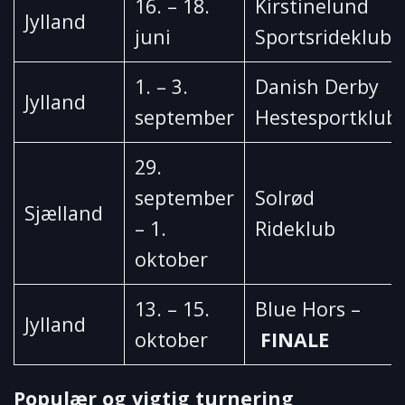
16. – 18.
Kirstinelund
Jylland
juni
Sportsrideklub
1. – 3.
Danish Derby
Jylland
september
Hestesportklub
29.
september
Solrød
Sjælland
– 1.
Rideklub
oktober
13. – 15.
Blue Hors –
Jylland
oktober
FINALE
Populær og vigtig turnering