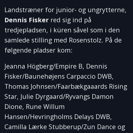
Landstræner for junior- og ungrytterne,
Dennis Fisker
red sig ind på
tredjepladsen, i küren såvel som i den
samlede stilling med Rosenstolz. På de
følgende pladser kom:
Jeanna Högberg/Empire B, Dennis
Fisker/Baunehøjens Carpaccio DWB,
Thomas Johnsen/Faarbækgaaards Rising
Star, Julie Dyrgaard/Ryvangs Damon
Dione, Rune Willum
Hansen/Hevringholms Delays DWB,
Camilla Lærke Stubberup/Zun Dance og