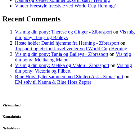
Nanna og Zepter kommer også til start i Herning
Vinder Freestyle freestyle ved World Cup Herning?
Recent Comments
Vis mig din pony: Therese og Ginger - Zibrasport
on
Vis mig
din pony: Tanja og Baileys
Hoste holder Daniel hjemme fra Herning - Zibrasport
on
Topsport og et stort farvel venter ved World Cup Herning
Vis mig din pony: Tanja og Baileys - Zibrasport
on
Vis mig
din pony: Melika og Malou
Vis mig din pony: Melika og Malou - Zibrasport
on
Vis mig
din pony: Victoria og Filbert
Blue Hors flytter sammen med Stutteri Ask - Zibrasport
on
EM sølv til Nanna & Blue Hors Zepter
Virksomhed
Kontaktinfo
Nyhedsbrev