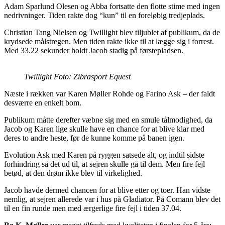
Adam Sparlund Olesen og Abba fortsatte den flotte stime med ingen
nedrivninger. Tiden rakte dog “kun” til en foreløbig tredjeplads.
Christian Tang Nielsen og Twillight blev tiljublet af publikum, da de
krydsede målstregen. Men tiden rakte ikke til at lægge sig i forrest.
Med 33.22 sekunder holdt Jacob stadig på førstepladsen.
Twillight Foto: Zibrasport Equest
Næste i rækken var Karen Møller Rohde og Farino Ask – der faldt
desværre en enkelt bom.
Publikum måtte derefter væbne sig med en smule tålmodighed, da
Jacob og Karen lige skulle have en chance for at blive klar med
deres to andre heste, før de kunne komme på banen igen.
Evolution Ask med Karen på ryggen satsede alt, og indtil sidste
forhindring så det ud til, at sejren skulle gå til dem. Men fire fejl
betød, at den drøm ikke blev til virkelighed.
Jacob havde dermed chancen for at blive etter og toer. Han vidste
nemlig, at sejren allerede var i hus på Gladiator. På Comann blev det
til en fin runde men med ærgerlige fire fejl i tiden 37.04.