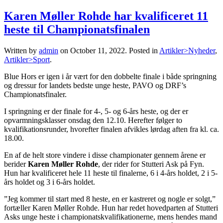
Karen Møller Rohde har kvalificeret 11
heste til Championatsfinalen
Written by
admin
on
October 11, 2022
. Posted in
Artikler>Nyheder
,
Artikler>Sport
.
Blue Hors er igen i år vært for den dobbelte finale i både springning
og dressur for landets bedste unge heste, PAVO og DRF’s
Championatsfinaler.
I springning er der finale for 4-, 5- og 6-års heste, og der er
opvarmningsklasser onsdag den 12.10. Herefter følger to
kvalifikationsrunder, hvorefter finalen afvikles lørdag aften fra kl. ca.
18.00.
En af de helt store vindere i disse championater gennem årene er
berider
Karen Møller Rohde
, der rider for Stutteri Ask på Fyn.
Hun har kvalificeret hele 11 heste til finalerne, 6 i 4-års holdet, 2 i 5-
års holdet og 3 i 6-års holdet.
”Jeg kommer til start med 8 heste, en er kastreret og nogle er solgt,”
fortæller Karen Møller Rohde. Hun har redet hovedparten af Stutteri
Asks unge heste i championatskvalifikationerne, mens hendes mand