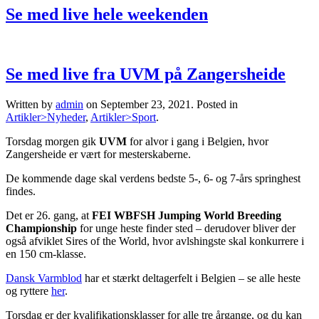
Se med live hele weekenden
Se med live fra UVM på Zangersheide
Written by
admin
on
September 23, 2021
. Posted in
Artikler>Nyheder
,
Artikler>Sport
.
Torsdag morgen gik
UVM
for alvor i gang i Belgien, hvor
Zangersheide er vært for mesterskaberne.
De kommende dage skal verdens bedste 5-, 6- og 7-års springhest
findes.
Det er 26. gang, at
FEI WBFSH Jumping World Breeding
Championship
for unge heste finder sted – derudover bliver der
også afviklet Sires of the World, hvor avlshingste skal konkurrere i
en 150 cm-klasse.
Dansk Varmblod
har et stærkt deltagerfelt i Belgien – se alle heste
og ryttere
her
.
Torsdag er der kvalifikationsklasser for alle tre årgange, og du kan