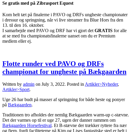
Se gratis med på Zibrasport Equest
Kom helt tæt på finalerne i PAVO og DRFs ungheste championater
i dressur og springning, når vi live streamer fra Blue Hors fra den
13. til den 16. oktober.
I samarbejde med PAVO og DRF har vi gjort det
GRATIS
for alle
at se med fra championatsfinalerne uanset om du er Premium
medlem eller ej.
Flotte runder ved PAVO og DRFs
championat for ungheste på Bækgaarden
Written by
admin
on
July 3, 2022
. Posted in
Artikler>Nyheder
,
Artikler>Sport
.
Uge 26 har budt på masser af springning for både heste og ponyer
på
Bækgaarden
.
Traditionen tro afholdes der nemlig Bækgaarden warm-up c-stævne.
Det der varmes op til er uge 27, ugen der danner rammen om
Bækgaarden Horsefestival
. Et B-stævne der trækker ryttere fra nær
og fjern, fordi faciliteterne på Kim og Lises fantastiske sted er helt i