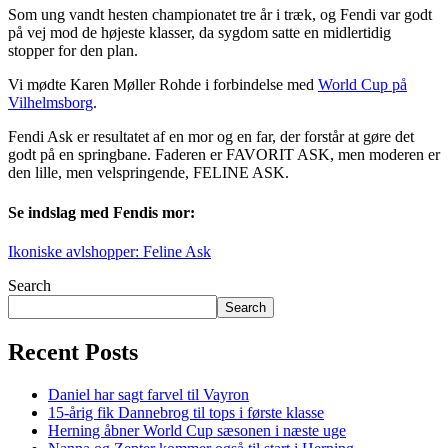
Som ung vandt hesten championatet tre år i træk, og Fendi var godt
på vej mod de højeste klasser, da sygdom satte en midlertidig
stopper for den plan.
Vi mødte Karen Møller Rohde i forbindelse med
World Cup på
Vilhelmsborg
.
Fendi Ask er resultatet af en mor og en far, der forstår at gøre det
godt på en springbane. Faderen er FAVORIT ASK, men moderen er
den lille, men velspringende, FELINE ASK.
Se indslag med Fendis mor:
Ikoniske avlshopper: Feline Ask
Search
Search
Recent Posts
Daniel har sagt farvel til Vayron
15-årig fik Dannebrog til tops i første klasse
Herning åbner World Cup sæsonen i næste uge