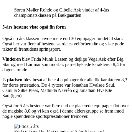
Søren Møller Rohde og Cibelle Ask vinder af 4-års
championatsklassen på Bækgaarden
5-års hestene viste også fin form
Også i 5 års klassen havde mere end 30 equipager fundet til start.
Også her var flere af hestene særdeles velforberedte og viste gode
takter til fremtidens springsport.
Vinderen
blev Frida Munk Lassen og dejlige Vega Ask efter Big
Star og med Larimar som morfar. parret høstede karakteren 8,4 for
dagens runde.
2. pladsen
blev besat af hele 4 equipager der alle fik karakteren 8,3
for deres præstation. De 4 ryttere var Jonathan Hvalsøe Saul,
Camilla Silke Pless, Mathilda Navrèn og Jonathan Hvalsøe
Saul(igen).
Også for 5 års hestene var flere end de placerede equipager flot over
de magiske 8,0 og vi kan også i denne aldersgruppe se frem imod
nogle spændende sportspræstationer fremover.
Frida og smukke Vega vinder af 5-års klassen på