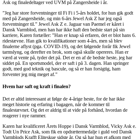
Ask og finaledeltager ved UVM på Zangersheide i år.
”Jeg har store forventninger til Fi Fi i 5-års holdet, for hun gik godt
med på Zangersheide, og min 6-års Jewel Ask Z har jeg også
forventninger til.” Jewel Ask Z e. Jaguar van Paemel er kåret i
Dansk Varmblod, men han har ikke haft den bedste start på sin
karriere, Karen fortæller: ”Han er knap så erfaren, det er blot hans 6.
ridestævne. Han gik to kvalifikationer som 4-års, men så blev
finalerne aflyst (pga. COVID-19), og det følgende forår fik Jewel
tarmslyng, og derefter en brok, som også skulle opereres. Han er
værd at vente på, tyder det på. Det er en af de bedste heste, jeg har
siddet på. En sportsmodel, der er saft i på 3. dagen. Han springer
godt, med god teknik og bascule, og så er han forsigtig, ham
forventer jeg mig meget af.”
Hvem har saft og kraft i finalen?
Det er altid interessant at følge de 4-årige heste, for de har ikke
meget historie og erfaring i bagagen, når de kommer til
finalestævnet. Og det er aldrig til at vide på forhånd, hvordan de
reagerer i nye rammer.
Karen har kvalificeret Årets Hoppe i Dansk Varmblod, Vicky Ask e.
Todt Un Price Ask, som fik en opdrættermedalje i guld ved Dansk
Varmblods Krafft Eliteskue sidste år. Og så har hun et afkom med