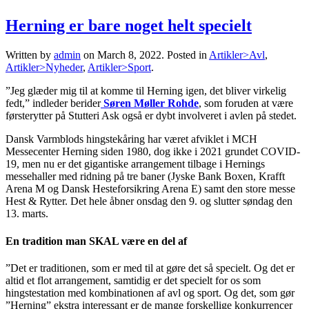
Herning er bare noget helt specielt
Written by
admin
on
March 8, 2022
. Posted in
Artikler>Avl
,
Artikler>Nyheder
,
Artikler>Sport
.
”Jeg glæder mig til at komme til Herning igen, det bliver virkelig
fedt,” indleder berider
Søren Møller Rohde
, som foruden at være
førsterytter på Stutteri Ask også er dybt involveret i avlen på stedet.
Dansk Varmblods hingstekåring har været afviklet i MCH
Messecenter Herning siden 1980, dog ikke i 2021 grundet COVID-
19, men nu er det gigantiske arrangement tilbage i Hernings
messehaller med ridning på tre baner (Jyske Bank Boxen, Krafft
Arena M og Dansk Hesteforsikring Arena E) samt den store messe
Hest & Rytter. Det hele åbner onsdag den 9. og slutter søndag den
13. marts.
En tradition man SKAL være en del af
”Det er traditionen, som er med til at gøre det så specielt. Og det er
altid et flot arrangement, samtidig er det specielt for os som
hingstestation med kombinationen af avl og sport. Og det, som gør
”Herning” ekstra interessant er de mange forskellige konkurrencer