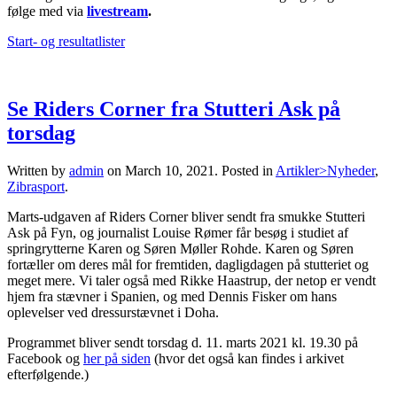
følge med via
livestream
.
Start- og resultatlister
Se Riders Corner fra Stutteri Ask på
torsdag
Written by
admin
on
March 10, 2021
. Posted in
Artikler>Nyheder
,
Zibrasport
.
Marts-udgaven af Riders Corner bliver sendt fra smukke Stutteri
Ask på Fyn, og journalist Louise Rømer får besøg i studiet af
springrytterne Karen og Søren Møller Rohde. Karen og Søren
fortæller om deres mål for fremtiden, dagligdagen på stutteriet og
meget mere. Vi taler også med Rikke Haastrup, der netop er vendt
hjem fra stævner i Spanien, og med Dennis Fisker om hans
oplevelser ved dressurstævnet i Doha.
Programmet bliver sendt torsdag d. 11. marts 2021 kl. 19.30 på
Facebook og
her på siden
(hvor det også kan findes i arkivet
efterfølgende.)