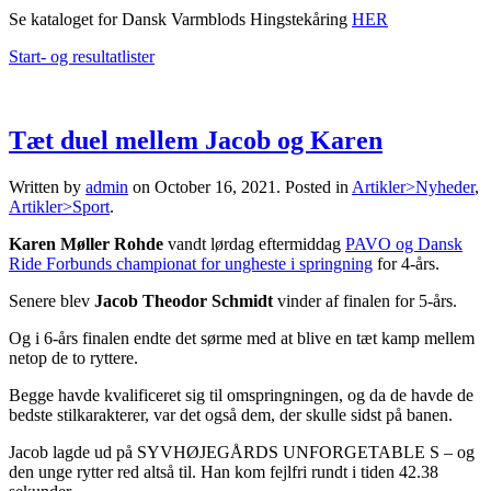
Se kataloget for Dansk Varmblods Hingstekåring
HER
Start- og resultatlister
Tæt duel mellem Jacob og Karen
Written by
admin
on
October 16, 2021
. Posted in
Artikler>Nyheder
,
Artikler>Sport
.
Karen Møller Rohde
vandt lørdag eftermiddag
PAVO og Dansk
Ride Forbunds championat for ungheste i springning
for 4-års.
Senere blev
Jacob Theodor Schmidt
vinder af finalen for 5-års.
Og i 6-års finalen endte det sørme med at blive en tæt kamp mellem
netop de to ryttere.
Begge havde kvalificeret sig til omspringningen, og da de havde de
bedste stilkarakterer, var det også dem, der skulle sidst på banen.
Jacob lagde ud på SYVHØJEGÅRDS UNFORGETABLE S – og
den unge rytter red altså til. Han kom fejlfri rundt i tiden 42.38