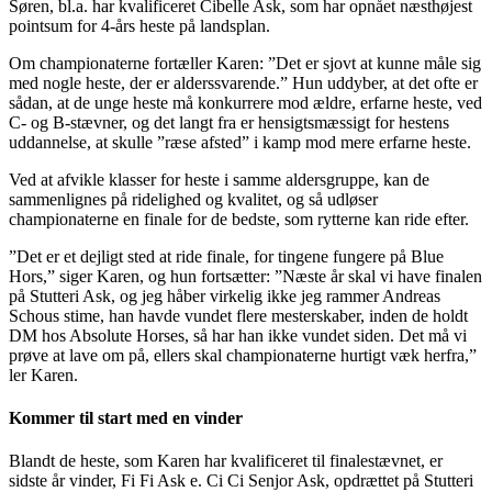
Søren, bl.a. har kvalificeret Cibelle Ask, som har opnået næsthøjest
pointsum for 4-års heste på landsplan.
Om championaterne fortæller Karen: ”Det er sjovt at kunne måle sig
med nogle heste, der er alderssvarende.” Hun uddyber, at det ofte er
sådan, at de unge heste må konkurrere mod ældre, erfarne heste, ved
C- og B-stævner, og det langt fra er hensigtsmæssigt for hestens
uddannelse, at skulle ”ræse afsted” i kamp mod mere erfarne heste.
Ved at afvikle klasser for heste i samme aldersgruppe, kan de
sammenlignes på ridelighed og kvalitet, og så udløser
championaterne en finale for de bedste, som rytterne kan ride efter.
”Det er et dejligt sted at ride finale, for tingene fungere på Blue
Hors,” siger Karen, og hun fortsætter: ”Næste år skal vi have finalen
på Stutteri Ask, og jeg håber virkelig ikke jeg rammer Andreas
Schous stime, han havde vundet flere mesterskaber, inden de holdt
DM hos Absolute Horses, så har han ikke vundet siden. Det må vi
prøve at lave om på, ellers skal championaterne hurtigt væk herfra,”
ler Karen.
Kommer til start med en vinder
Blandt de heste, som Karen har kvalificeret til finalestævnet, er
sidste år vinder, Fi Fi Ask e. Ci Ci Senjor Ask, opdrættet på Stutteri