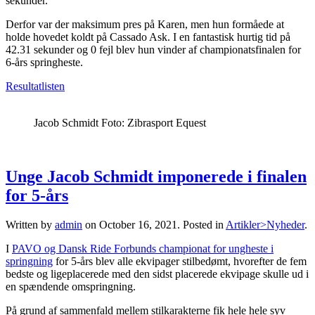
sekunder.
Derfor var der maksimum pres på Karen, men hun formåede at
holde hovedet koldt på Cassado Ask. I en fantastisk hurtig tid på
42.31 sekunder og 0 fejl blev hun vinder af championatsfinalen for
6-års springheste.
Resultatlisten
Jacob Schmidt Foto: Zibrasport Equest
Unge Jacob Schmidt imponerede i finalen
for 5-års
Written by
admin
on
October 16, 2021
. Posted in
Artikler>Nyheder
.
I
PAVO og Dansk Ride Forbunds championat for ungheste i
springning
for 5-års blev alle ekvipager stilbedømt, hvorefter de fem
bedste og ligeplacerede med den sidst placerede ekvipage skulle ud i
en spændende omspringning.
På grund af sammenfald mellem stilkarakterne fik hele hele syv