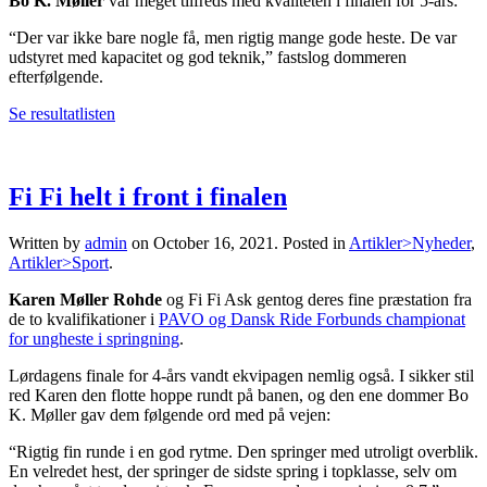
Bo K. Møller
var meget tilfreds med kvaliteten i finalen for 5-års:
“Der var ikke bare nogle få, men rigtig mange gode heste. De var
udstyret med kapacitet og god teknik,” fastslog dommeren
efterfølgende.
Se resultatlisten
Fi Fi helt i front i finalen
Written by
admin
on
October 16, 2021
. Posted in
Artikler>Nyheder
,
Artikler>Sport
.
Karen Møller Rohde
og Fi Fi Ask gentog deres fine præstation fra
de to kvalifikationer i
PAVO og Dansk Ride Forbunds championat
for ungheste i springning
.
Lørdagens finale for 4-års vandt ekvipagen nemlig også. I sikker stil
red Karen den flotte hoppe rundt på banen, og den ene dommer Bo
K. Møller gav dem følgende ord med på vejen:
“Rigtig fin runde i en god rytme. Den springer med utroligt overblik.
En velredet hest, der springer de sidste spring i topklasse, selv om