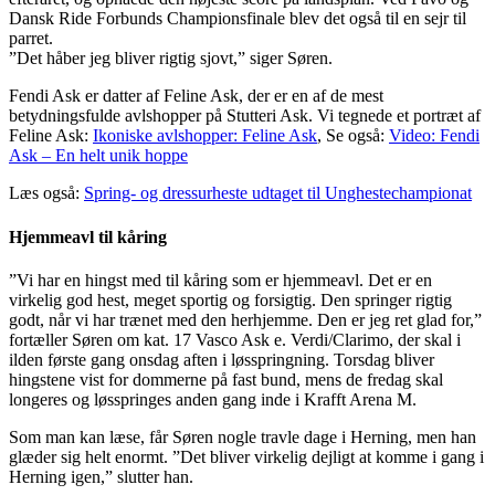
Dansk Ride Forbunds Championsfinale blev det også til en sejr til
parret.
”Det håber jeg bliver rigtig sjovt,” siger Søren.
Fendi Ask er datter af Feline Ask, der er en af de mest
betydningsfulde avlshopper på Stutteri Ask. Vi tegnede et portræt af
Feline Ask:
Ikoniske avlshopper: Feline Ask
, Se også:
Video: Fendi
Ask – En helt unik hoppe
Læs også:
Spring- og dressurheste udtaget til Unghestechampionat
Hjemmeavl til kåring
”Vi har en hingst med til kåring som er hjemmeavl. Det er en
virkelig god hest, meget sportig og forsigtig. Den springer rigtig
godt, når vi har trænet med den herhjemme. Den er jeg ret glad for,”
fortæller Søren om kat. 17 Vasco Ask e. Verdi/Clarimo, der skal i
ilden første gang onsdag aften i løsspringning. Torsdag bliver
hingstene vist for dommerne på fast bund, mens de fredag skal
longeres og løsspringes anden gang inde i Krafft Arena M.
Som man kan læse, får Søren nogle travle dage i Herning, men han
glæder sig helt enormt. ”Det bliver virkelig dejligt at komme i gang i
Herning igen,” slutter han.