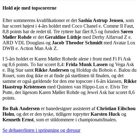
Hold øje med topscorerne
Efter sommerens kvalifikationer er det
Sashia Astrup Jensen
, som
har scoret højest i 4-års holdet med Coco Chanel e. Comme Il Faut,
8,8 points har de redet til. Tre ryttere har fået 8,5 og foruden
Søren
Møller Rohde
er det
Geraldine Lüthje
med Derby Alfarvad Z e.
ARD VDL Douglass og
Jacob Theodor Schmidt
med Avatar Lox
DWB e. Action Man Ask Z.
I 5-års holdet er Karen Møller Rohede alene i front med Fi Fi Ask
og 8,6 points. To har scoret 8,4:
Frida Munk Lassen
og Vega Ask
e. Big Star samt
Rikke Andersen
og Holdup du Bobois e. Balou du
Rouet, som dog ikke er at finde på startlisten til finalen, og det
samme er også gældende for den ene topscore i 6-års klassen,
Rikke
Haastrup Kristensen
med Quinten van Hippo-Lux e. Elvis Ter
Putte, der ligesom Karen Møller Rohde og Jewel Ask har scoret 8,6
points.
Bo Bak Andersen
er banedesigner assisteret af
Christian Eilschou
Holm
, og det er den tyske, tidligere toprytter
Karsten Huck
og
Kenneth Ernst
, som er stildommere i championatsfinalen.
Se deltagerlisten i springning og dressur