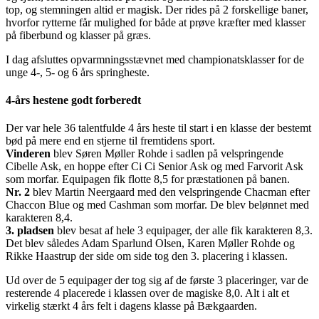
top, og stemningen altid er magisk. Der rides på 2 forskellige baner,
hvorfor rytterne får mulighed for både at prøve kræfter med klasser
på fiberbund og klasser på græs.
I dag afsluttes opvarmningsstævnet med championatsklasser for de
unge 4-, 5- og 6 års springheste.
4-års hestene godt forberedt
Der var hele 36 talentfulde 4 års heste til start i en klasse der bestemt
bød på mere end en stjerne til fremtidens sport.
Vinderen
blev Søren Møller Rohde i sadlen på velspringende
Cibelle Ask, en hoppe efter Ci Ci Senior Ask og med Farvorit Ask
som morfar. Equipagen fik flotte 8,5 for præstationen på banen.
Nr. 2
blev Martin Neergaard med den velspringende Chacman efter
Chaccon Blue og med Cashman som morfar. De blev belønnet med
karakteren 8,4.
3. pladsen
blev besat af hele 3 equipager, der alle fik karakteren 8,3.
Det blev således Adam Sparlund Olsen, Karen Møller Rohde og
Rikke Haastrup der side om side tog den 3. placering i klassen.
Ud over de 5 equipager der tog sig af de første 3 placeringer, var de
resterende 4 placerede i klassen over de magiske 8,0. Alt i alt et
virkelig stærkt 4 års felt i dagens klasse på Bækgaarden.