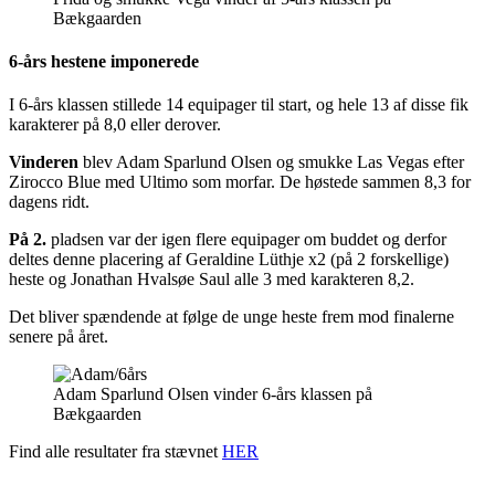
Bækgaarden
6-års hestene imponerede
I 6-års klassen stillede 14 equipager til start, og hele 13 af disse fik
karakterer på 8,0 eller derover.
Vinderen
blev Adam Sparlund Olsen og smukke Las Vegas efter
Zirocco Blue med Ultimo som morfar. De høstede sammen 8,3 for
dagens ridt.
På 2.
pladsen var der igen flere equipager om buddet og derfor
deltes denne placering af Geraldine Lüthje x2 (på 2 forskellige)
heste og Jonathan Hvalsøe Saul alle 3 med karakteren 8,2.
Det bliver spændende at følge de unge heste frem mod finalerne
senere på året.
Adam Sparlund Olsen vinder 6-års klassen på
Bækgaarden
Find alle resultater fra stævnet
HER