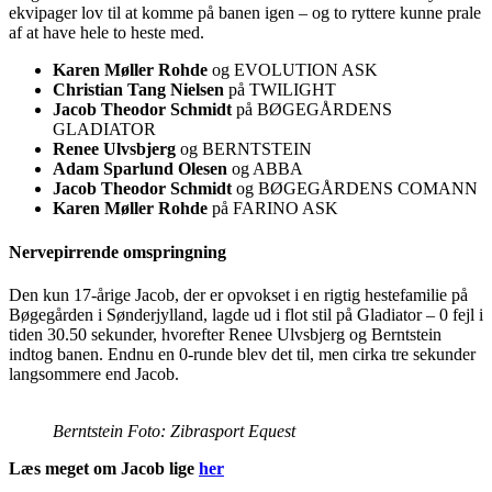
ekvipager lov til at komme på banen igen – og to ryttere kunne prale
af at have hele to heste med.
Karen Møller Rohde
og EVOLUTION ASK
Christian Tang Nielsen
på TWILIGHT
Jacob Theodor Schmidt
på BØGEGÅRDENS
GLADIATOR
Renee Ulvsbjerg
og BERNTSTEIN
Adam Sparlund Olesen
og ABBA
Jacob Theodor
Schmidt
og BØGEGÅRDENS COMANN
Karen Møller Rohde
på FARINO ASK
Nervepirrende omspringning
Den kun 17-årige Jacob, der er opvokset i en rigtig hestefamilie på
Bøgegården i Sønderjylland, lagde ud i flot stil på Gladiator – 0 fejl i
tiden 30.50 sekunder, hvorefter Renee Ulvsbjerg og Berntstein
indtog banen. Endnu en 0-runde blev det til, men cirka tre sekunder
langsommere end Jacob.
Berntstein Foto: Zibrasport Equest
Læs meget om Jacob lige
her