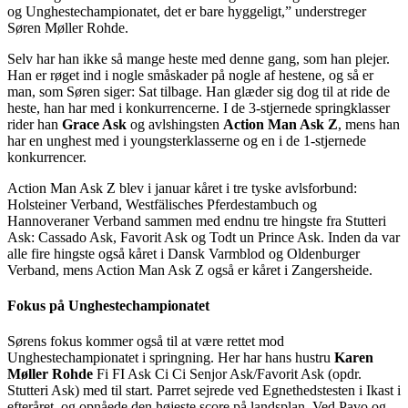
og Unghestechampionatet, det er bare hyggeligt,” understreger
Søren Møller Rohde.
Selv har han ikke så mange heste med denne gang, som han plejer.
Han er røget ind i nogle småskader på nogle af hestene, og så er
man, som Søren siger: Sat tilbage. Han glæder sig dog til at ride de
heste, han har med i konkurrencerne. I de 3-stjernede springklasser
rider han
Grace Ask
og avlshingsten
Action Man Ask Z
, mens han
har en unghest med i youngsterklasserne og en i de 1-stjernede
konkurrencer.
Action Man Ask Z blev i januar kåret i tre tyske avlsforbund:
Holsteiner Verband, Westfälisches Pferdestambuch og
Hannoveraner Verband sammen med endnu tre hingste fra Stutteri
Ask: Cassado Ask, Favorit Ask og Todt un Prince Ask. Inden da var
alle fire hingste også kåret i Dansk Varmblod og Oldenburger
Verband, mens Action Man Ask Z også er kåret i Zangersheide.
Fokus på Unghestechampionatet
Sørens fokus kommer også til at være rettet mod
Unghestechampionatet i springning. Her har hans hustru
Karen
Møller Rohde
Fi FI Ask Ci Ci Senjor Ask/Favorit Ask (opdr.
Stutteri Ask) med til start. Parret sejrede ved Egnethedstesten i Ikast i
efteråret, og opnåede den højeste score på landsplan. Ved Pavo og