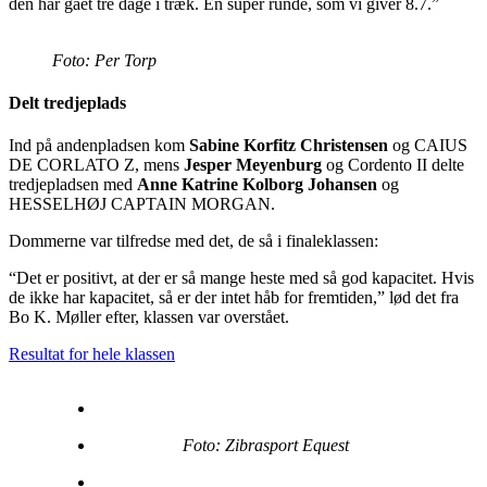
den har gået tre dage i træk. En super runde, som vi giver 8.7.”
Foto: Per Torp
Delt tredjeplads
Ind på andenpladsen kom
Sabine Korfitz Christensen
og CAIUS
DE CORLATO Z, mens
Jesper Meyenburg
og Cordento II delte
tredjepladsen med
Anne Katrine Kolborg Johansen
og
HESSELHØJ CAPTAIN MORGAN.
Dommerne var tilfredse med det, de så i finaleklassen:
“Det er positivt, at der er så mange heste med så god kapacitet. Hvis
de ikke har kapacitet, så er der intet håb for fremtiden,” lød det fra
Bo K. Møller efter, klassen var overstået.
Resultat for hele klassen
Foto: Zibrasport Equest