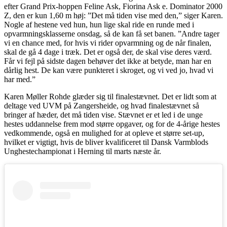
efter Grand Prix-hoppen Feline Ask, Fiorina Ask e. Dominator 2000
Z, den er kun 1,60 m høj: ”Det må tiden vise med den,” siger Karen.
Nogle af hestene ved hun, hun lige skal ride en runde med i
opvarmningsklasserne onsdag, så de kan få set banen. ”Andre tager
vi en chance med, for hvis vi rider opvarmning og de når finalen,
skal de gå 4 dage i træk. Det er også der, de skal vise deres værd.
Får vi fejl på sidste dagen behøver det ikke at betyde, man har en
dårlig hest. De kan være punkteret i skroget, og vi ved jo, hvad vi
har med.”
Karen Møller Rohde glæder sig til finalestævnet. Det er lidt som at
deltage ved UVM på Zangersheide, og hvad finalestævnet så
bringer af hæder, det må tiden vise. Stævnet er et led i de unge
hestes uddannelse frem mod større opgaver, og for de 4-årige hestes
vedkommende, også en mulighed for at opleve et større set-up,
hvilket er vigtigt, hvis de bliver kvalificeret til Dansk Varmblods
Unghestechampionat i Herning til marts næste år.